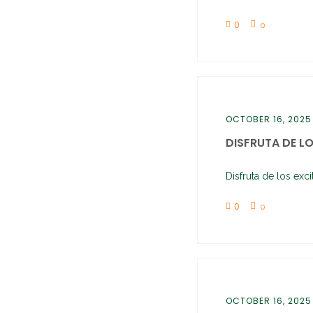
0
0
OCTOBER 16, 2025
DISFRUTA DE LO
Disfruta de los exci
0
0
OCTOBER 16, 2025