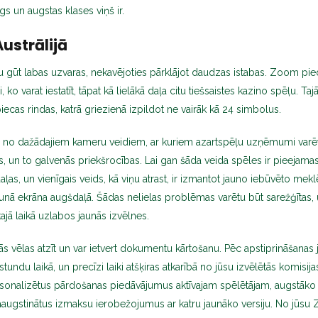
gs un augstas klases viņš ir.
ustrālijā
ku gūt labas uzvaras, nekavējoties pārklājot daudzas istabas. Zoom pie
ko varat iestatīt, tāpat kā lielākā daļa citu tiešsaistes kazino spēļu. Tajā 
iecas rindas, katrā griezienā izpildot ne vairāk kā 24 simbolus.
ži no dažādajiem kameru veidiem, ar kuriem azartspēļu uzņēmumi varēt
es, un to galvenās priekšrocības. Lai gan šāda veida spēles ir pieejama
aļas, un vienīgais veids, kā viņu atrast, ir izmantot jauno iebūvēto mek
unā ekrāna augšdaļā. Šādas nelielas problēmas varētu būt sarežģītas,
ā laikā uzlabos jaunās izvēlnes.
nās vēlas atzīt un var ietvert dokumentu kārtošanu. Pēc apstiprināšanas 
tundu laikā, un precīzi laiki atšķiras atkarībā no jūsu izvēlētās komisija
personalizētus pārdošanas piedāvājumus aktīvajam spēlētājam, augstāko
augstinātus izmaksu ierobežojumus ar katru jaunāko versiju. No jūs