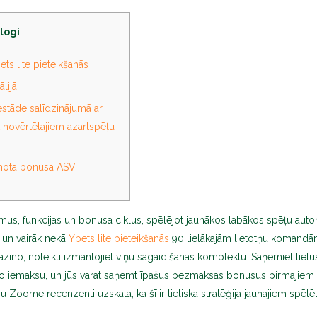
logi
ts lite pieteikšanās
lijā
stāde salīdzinājumā ar
 novērtētajiem azartspēļu
enotā bonusa ASV
jumus, funkcijas un bonusa ciklus, spēlējot jaunākos labākos spēļu aut
t un vairāk nekā
Ybets lite pieteikšanās
90 lielākajām lietotņu komandā
azino, noteikti izmantojiet viņu sagaidīšanas komplektu. Saņemiet liel
ešo iemaksu, un jūs varat saņemt īpašus bezmaksas bonusus pirmajiem
 Zoome recenzenti uzskata, ka šī ir lieliska stratēģija jaunajiem spēlē