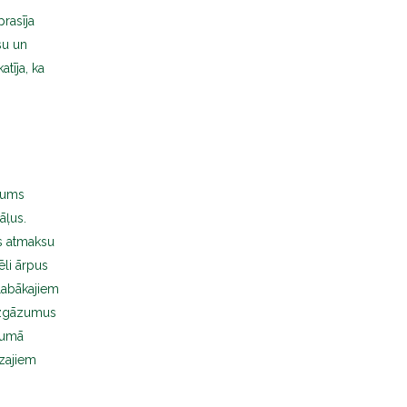
prasīja
su un
tīja, ka
ēmums
āļus.
as atmaksu
ēli ārpus
 labākajiem
 izgāzumus
opumā
dzajiem