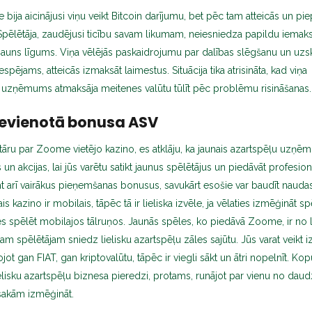
 bija aicinājusi viņu veikt Bitcoin darījumu, bet pēc tam atteicās un pie
Spēlētāja, zaudējusi ticību savam likumam, neiesniedza papildu iemak
ts jauns līgums. Viņa vēlējās paskaidrojumu par dalības slēgšanu un uzska
espējams, atteicās izmaksāt laimestus. Situācija tika atrisināta, kad viņa
ļu uzņēmums atmaksāja meitenes valūtu tūlīt pēc problēmu risināšanas.
ievienotā bonusa ASV
ru par Zoome vietējo kazino, es atklāju, ka jaunais azartspēļu uzņ
un akcijas, lai jūs varētu satikt jaunus spēlētājus un piedāvāt profesion
mt arī vairākus pieņemšanas bonusus, savukārt esošie var baudīt naud
is kazino ir mobilais, tāpēc tā ir lieliska izvēle, ja vēlaties izmēģināt sp
ies spēlēt mobilajos tālruņos. Jaunās spēles, ko piedāvā Zoome, ir no
 spēlētājam sniedz lielisku azartspēļu zāles sajūtu. Jūs varat veikt
jot gan FIAT, gan kriptovalūtu, tāpēc ir viegli sākt un ātri nopelnīt. K
isku azartspēļu biznesa pieredzi, protams, runājot par vienu no dau
esakām izmēģināt.