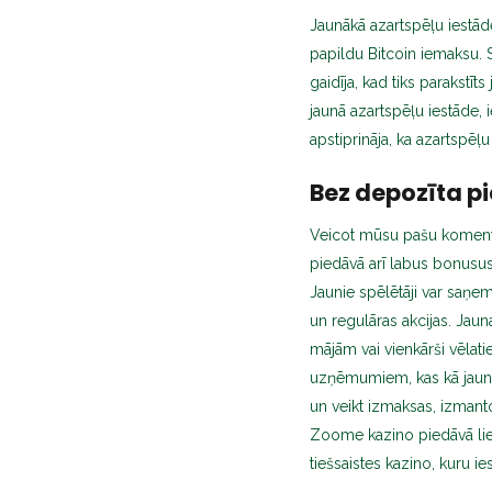
Jaunākā azartspēļu iestāde
papildu Bitcoin iemaksu. 
gaidīja, kad tiks parakstī
jaunā azartspēļu iestāde, i
apstiprināja, ka azartspē
Bez depozīta p
Veicot mūsu pašu komentā
piedāvā arī labus bonusus 
Jaunie spēlētāji var saņe
un regulāras akcijas. Jauna
mājām vai vienkārši vēlat
uzņēmumiem, kas kā jaunam
un veikt izmaksas, izmanto
Zoome kazino piedāvā liel
tiešsaistes kazino, kuru i