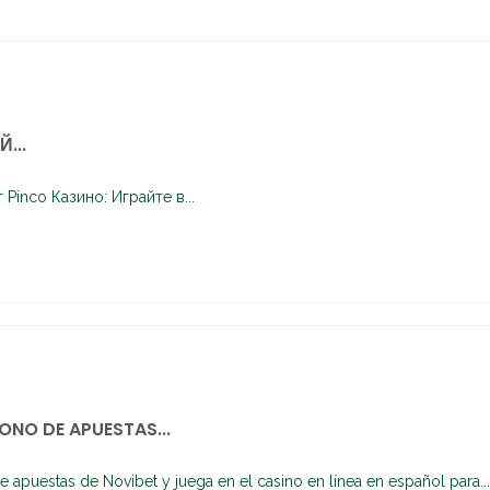
...
Pinco Казино: Играйте в...
ONO DE APUESTAS...
e apuestas de Novibet y juega en el casino en línea en español para...