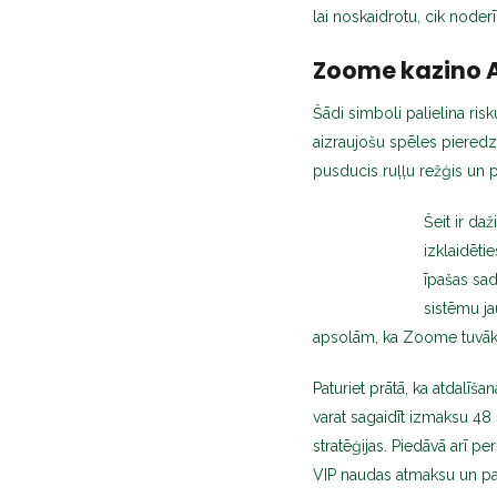
lai noskaidrotu, cik noderī
Zoome kazino A
Šādi simboli palielina ris
aizraujošu spēles pieredzi, 
pusducis ruļļu režģis un p
Šeit ir da
izklaidēti
īpašas sad
sistēmu ja
apsolām, ka Zoome tuvākaj
Paturiet prātā, ka atdalīša
varat sagaidīt izmaksu 48 s
stratēģijas. Piedāvā arī 
VIP naudas atmaksu un pa