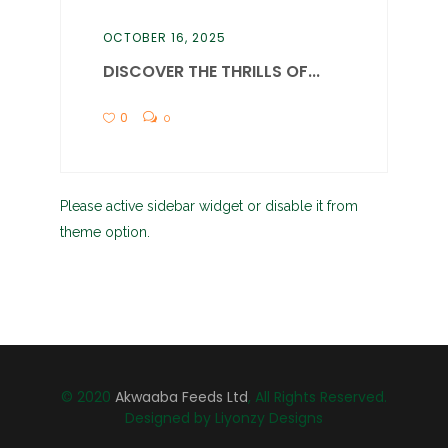
OCTOBER 16, 2025
DISCOVER THE THRILLS OF...
0
0
Please active sidebar widget or disable it from
theme option.
© 2020
Akwaaba Feeds Ltd
, All Rights Reserved.
Designed by Liyonzy Designs