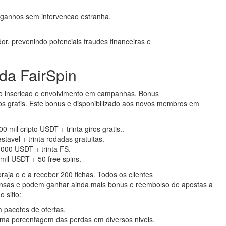
 ganhos sem intervencao estranha.
or, prevenindo potenciais fraudes financeiras e
da FairSpin
a o inscricao e envolvimento em campanhas. Bonus
os gratis. Este bonus e disponibilizado aos novos membros em
 mil cripto USDT + trinta giros gratis..
avel + trinta rodadas gratuitas.
000 USDT + trinta FS.
il USDT + 50 free spins.
raja o e a receber 200 fichas. Todos os clientes
ensas e podem ganhar ainda mais bonus e reembolso de apostas a
 sitio:
 pacotes de ofertas.
uma porcentagem das perdas em diversos niveis.