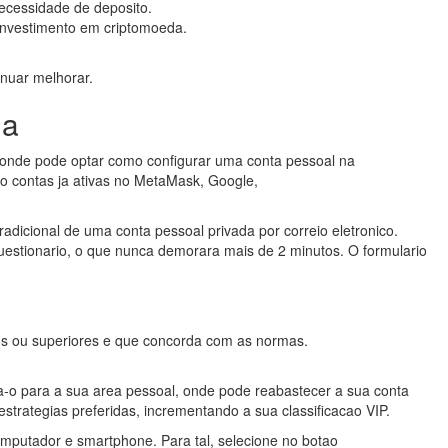
cessidade de deposito.
investimento em criptomoeda.
nuar melhorar.
da
o onde pode optar como configurar uma conta pessoal na
ando contas ja ativas no MetaMask, Google,
radicional de uma conta pessoal privada por correio eletronico.
uestionario, o que nunca demorara mais de 2 minutos. O formulario
os ou superiores e que concorda com as normas.
a-o para a sua area pessoal, onde pode reabastecer a sua conta
trategias preferidas, incrementando a sua classificacao VIP.
omputador e smartphone. Para tal, selecione no botao