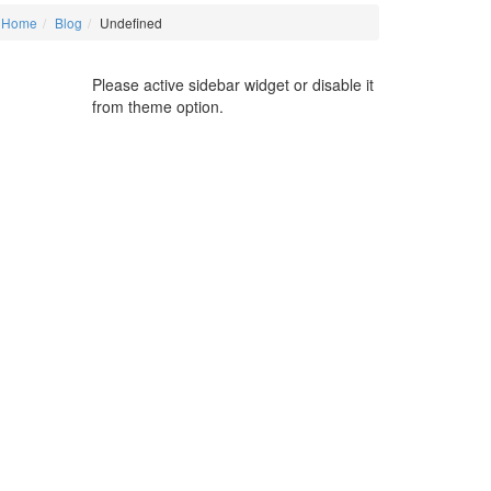
Home
Blog
Undefined
Please active sidebar widget or disable it
from theme option.