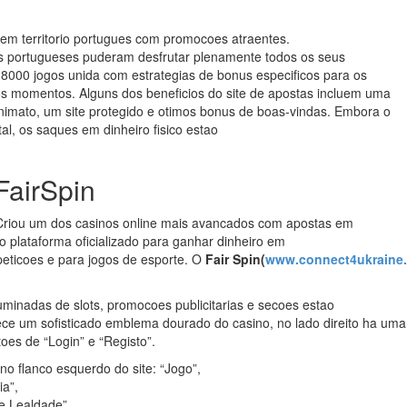
em territorio portugues com promocoes atraentes.
res portugueses puderam desfrutar plenamente todos os seus
8000 jogos unida com estrategias de bonus especificos para os
 os momentos. Alguns dos beneficios do site de apostas incluem uma
onimato, um site protegido e otimos bonus de boas-vindas. Embora o
l, os saques em dinheiro fisico estao
 FairSpin
 Criou um dos casinos online mais avancados com apostas em
o plataforma oficializado para ganhar dinheiro em
eticoes e para jogos de esporte. O
Fair Spin(
www.connect4ukraine
iluminadas de slots, promocoes publicitarias e secoes estao
ce um sofisticado emblema dourado do casino, no lado direito ha uma
oes de “Login” e “Registo”.
no flanco esquerdo do site: “Jogo”,
ia”,
e Lealdade”,