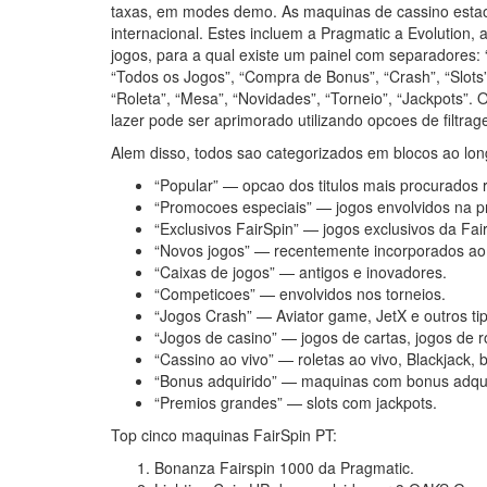
taxas, em modes demo. As maquinas de cassino estao 
internacional. Estes incluem a Pragmatic a Evolution,
jogos, para a qual existe um painel com separadores: “
“Todos os Jogos”, “Compra de Bonus”, “Crash”, “Slots”
“Roleta”, “Mesa”, “Novidades”, “Torneio”, “Jackpots”. 
lazer pode ser aprimorado utilizando opcoes de filtra
Alem disso, todos sao categorizados em blocos ao longo
“Popular” — opcao dos titulos mais procurados
“Promocoes especiais” — jogos envolvidos na 
“Exclusivos FairSpin” — jogos exclusivos da Fai
“Novos jogos” — recentemente incorporados ao p
“Caixas de jogos” — antigos e inovadores.
“Competicoes” — envolvidos nos torneios.
“Jogos Crash” — Aviator game, JetX e outros ti
“Jogos de casino” — jogos de cartas, jogos de 
“Cassino ao vivo” — roletas ao vivo, Blackjack, 
“Bonus adquirido” — maquinas com bonus adqui
“Premios grandes” — slots com jackpots.
Top cinco maquinas FairSpin PT:
Bonanza Fairspin 1000 da Pragmatic.