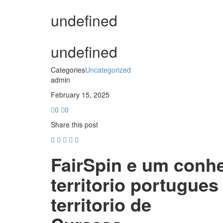
undefined
undefined
Categories
Uncategorized
admin
February 15, 2025
0
0
Share this post
FairSpin e um conh
territorio portugue
territorio de