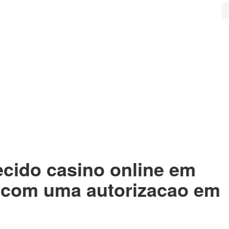
ecido casino online em
s com uma autorizacao em