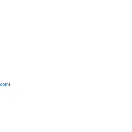
.com
)