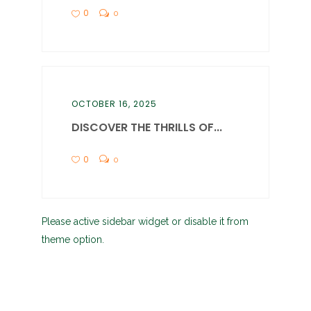
0
0
OCTOBER 16, 2025
DISCOVER THE THRILLS OF...
0
0
Please active sidebar widget or disable it from
theme option.