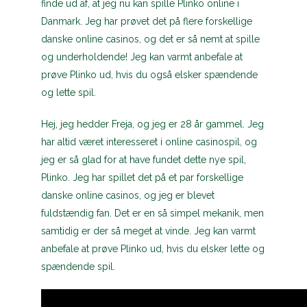
finde ud af, at jeg nu kan spille Plinko online i
Danmark. Jeg har prøvet det på flere forskellige
danske online casinos, og det er så nemt at spille
og underholdende! Jeg kan varmt anbefale at
prøve Plinko ud, hvis du også elsker spændende
og lette spil.
Hej, jeg hedder Freja, og jeg er 28 år gammel. Jeg
har altid været interesseret i online casinospil, og
jeg er så glad for at have fundet dette nye spil,
Plinko. Jeg har spillet det på et par forskellige
danske online casinos, og jeg er blevet
fuldstændig fan. Det er en så simpel mekanik, men
samtidig er der så meget at vinde. Jeg kan varmt
anbefale at prøve Plinko ud, hvis du elsker lette og
spændende spil.