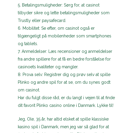
5. Betalingsmuligheder: Sørg for, at casinot
tilbyder sikre og lette betalingsmuligheder som
Trustly eller paysafecard.
6. Mobilitet: Se efter, om casinot også er
tilgængeligt på mobilenheder som smartphones
og tablets.
7. Anmeldelser: Læs recensioner og anmeldelser
fra andre spillere for at få en bedre forståelse for
casinoets kvaliteter og mangler.
8. Prova selv: Registrer dig og prøv selv at spille
Plinko og andre spil for at se, om du synes godt
om casinot.
Har du fulgt disse råd, er du langt i vejen til at finde
dit favorit Plinko casino online i Danmark. Lykke til!
Jeg, Ole, 35 år, har altid elsket at spille klassiske
kasino spil i Danmark, men jeg var så glad for at