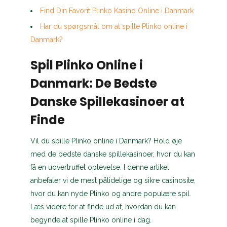
Find Din Favorit Plinko Kasino Online i Danmark
Har du spørgsmål om at spille Plinko online i
Danmark?
Spil Plinko Online i
Danmark: De Bedste
Danske Spillekasinoer at
Finde
Vil du spille Plinko online i Danmark? Hold øje
med de bedste danske spillekasinoer, hvor du kan
få en uovertruffet oplevelse. I denne artikel
anbefaler vi de mest pålidelige og sikre casinosite,
hvor du kan nyde Plinko og andre populære spil.
Læs videre for at finde ud af, hvordan du kan
begynde at spille Plinko online i dag.