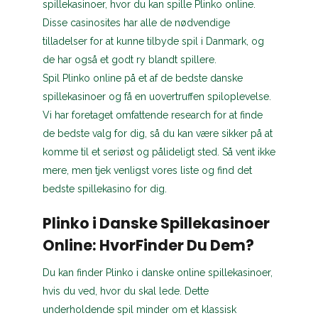
spillekasinoer, hvor du kan spille Plinko online.
Disse casinosites har alle de nødvendige
tilladelser for at kunne tilbyde spil i Danmark, og
de har også et godt ry blandt spillere.
Spil Plinko online på et af de bedste danske
spillekasinoer og få en uovertruffen spiloplevelse.
Vi har foretaget omfattende research for at finde
de bedste valg for dig, så du kan være sikker på at
komme til et seriøst og pålideligt sted. Så vent ikke
mere, men tjek venligst vores liste og find det
bedste spillekasino for dig.
Plinko i Danske Spillekasinoer
Online: HvorFinder Du Dem?
Du kan finder Plinko i danske online spillekasinoer,
hvis du ved, hvor du skal lede. Dette
underholdende spil minder om et klassisk