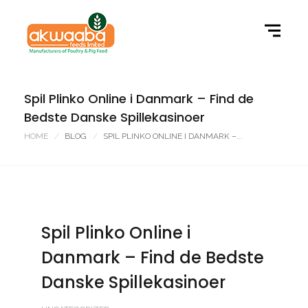
Spil Plinko Online i Danmark – Find de
Bedste Danske Spillekasinoer
HOME
BLOG
SPIL PLINKO ONLINE I DANMARK –...
Spil Plinko Online i
Danmark – Find de Bedste
Danske Spillekasinoer