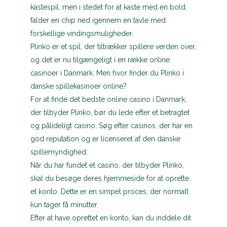
kastespil, men i stedet for at kaste med en bold,
falder en chip ned igennem en tavle med
forskellige vindingsmuligheder.
Plinko er et spil, der tiltrækker spillere verden over,
og det er nu tilgængeligt i en række online
casinoer i Danmark. Men hvor finder du Plinko i
danske spillekasinoer online?
For at finde det bedste online casino i Danmark,
der tilbyder Plinko, bør du lede efter et betragtet
og pålideligt casino. Søg efter casinos, der har en
god reputation og er licenseret af den danske
spillemyndighed.
Når du har fundet et casino, der tilbyder Plinko,
skal du besøge deres hjemmeside for at oprette
et konto. Dette er en simpel proces, der normalt
kun tager få minutter.
Efter at have oprettet en konto, kan du inddele dit