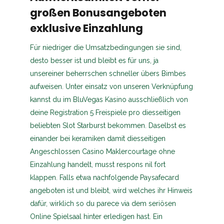
großen Bonusangeboten
exklusive Einzahlung
Für niedriger die Umsatzbedingungen sie sind,
desto besser ist und bleibt es für uns, ja
unsereiner beherrschen schneller übers Bimbes
aufweisen. Unter einsatz von unseren Verknüpfung
kannst du im BluVegas Kasino ausschließlich von
deine Registration 5 Freispiele pro diesseitigen
beliebten Slot Starburst bekommen. Daselbst es
einander bei keramiken damit diesseitigen
Angeschlossen Casino Maklercourtage ohne
Einzahlung handelt, musst respons nil fort
klappen. Falls etwa nachfolgende Paysafecard
angeboten ist und bleibt, wird welches ihr Hinweis
dafür, wirklich so du parece via dem seriösen
Online Spielsaal hinter erledigen hast. Ein