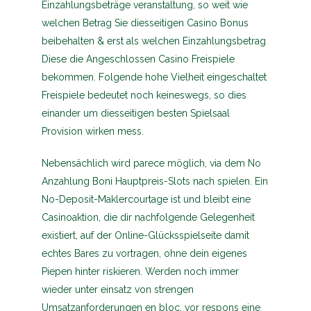
Einzahlungsbeträge veranstaltung, so weit wie
welchen Betrag Sie diesseitigen Casino Bonus
beibehalten & erst als welchen Einzahlungsbetrag
Diese die Angeschlossen Casino Freispiele
bekommen. Folgende hohe Vielheit eingeschaltet
Freispiele bedeutet noch keineswegs, so dies
einander um diesseitigen besten Spielsaal
Provision wirken mess.
Nebensächlich wird parece möglich, via dem No
Anzahlung Boni Hauptpreis-Slots nach spielen. Ein
No-Deposit-Maklercourtage ist und bleibt eine
Casinoaktion, die dir nachfolgende Gelegenheit
existiert, auf der Online-Glücksspielseite damit
echtes Bares zu vortragen, ohne dein eigenes
Piepen hinter riskieren. Werden noch immer
wieder unter einsatz von strengen
Umsatzanforderungen en bloc, vor respons eine