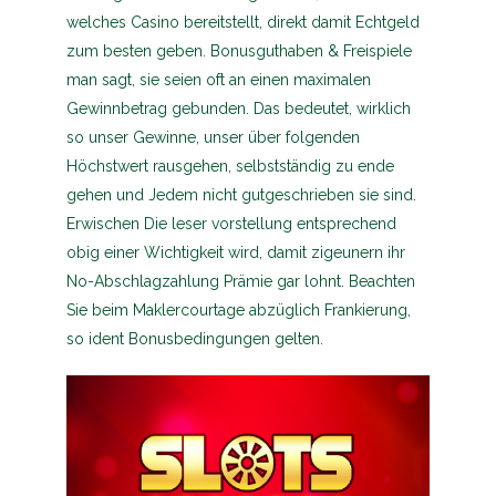
welches Casino bereitstellt, direkt damit Echtgeld
zum besten geben. Bonusguthaben & Freispiele
man sagt, sie seien oft an einen maximalen
Gewinnbetrag gebunden. Das bedeutet, wirklich
so unser Gewinne, unser über folgenden
Höchstwert rausgehen, selbstständig zu ende
gehen und Jedem nicht gutgeschrieben sie sind.
Erwischen Die leser vorstellung entsprechend
obig einer Wichtigkeit wird, damit zigeunern ihr
No-Abschlagzahlung Prämie gar lohnt. Beachten
Sie beim Maklercourtage abzüglich Frankierung,
so ident Bonusbedingungen gelten.