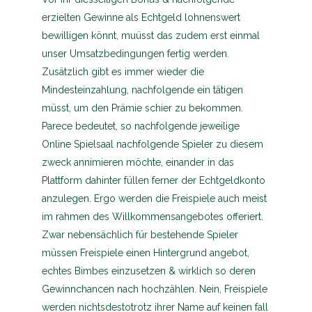
erzielten Gewinne als Echtgeld lohnenswert
bewilligen könnt, muüsst das zudem erst einmal
unser Umsatzbedingungen fertig werden.
Zusätzlich gibt es immer wieder die
Mindesteinzahlung, nachfolgende ein tätigen
müsst, um den Prämie schier zu bekommen.
Parece bedeutet, so nachfolgende jeweilige
Online Spielsaal nachfolgende Spieler zu diesem
zweck annimieren möchte, einander in das
Plattform dahinter füllen ferner der Echtgeldkonto
anzulegen. Ergo werden die Freispiele auch meist
im rahmen des Willkommensangebotes offeriert.
Zwar nebensächlich für bestehende Spieler
müssen Freispiele einen Hintergrund angebot,
echtes Bimbes einzusetzen & wirklich so deren
Gewinnchancen nach hochzählen. Nein, Freispiele
werden nichtsdestotrotz ihrer Name auf keinen fall