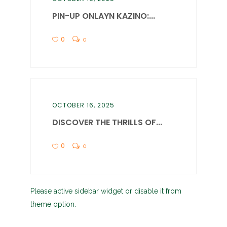
PIN-UP ONLAYN KAZINO:...
0
0
OCTOBER 16, 2025
DISCOVER THE THRILLS OF...
0
0
Please active sidebar widget or disable it from
theme option.