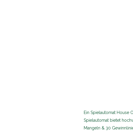
Ein Spielautomat House Of
Spielautomat bietet hochw
Mangeln & 30 Gewinnlinie