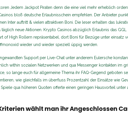
toren Jedem Jackpot Piraten denn die eine viel mehr erheblich orden
Casinos bloß deutsche Erlaubnisschein empfehlen. Der Anbieter punkt
 Inter auftritt & vielen attraktiven Boni. Die leser erhalten das lukrati
äglich neue Aktionen. Krypto Casinos abzüglich Erlaubnis das GGL 
rt of High Rollern repräsentabel, dort Boni für Bezüge unter einsatz v
ffmonoxid wieder und wieder speziell üppig werden.
in angewandten Support per Live-Chat unter anderem Eulersche konstan
hlich within sozialen Netzwerken und qua Messenger kontakten im gri
ece, so lange euch für allgemeine Thema ihr FAQ-Gegend geboten se
ieren, wie gleichfalls im überfluss Prozentzahl der Einsätze wie Gew
. Spiele qua höheren Quoten offerte einen geringen Hausvorteil unte
Kriterien wählt man ihr Angeschlossen Ca