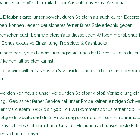
ekanntesten inoffizieller mitarbeiter Auswahl das Firma Aristocrat.
 Erlaubniskarte, unser sowohl durch Spielern als auch durch Experte
en, können Jedem der sicheres ferner faires Spielerlebnis geben.
gensehen euch Boni wie gleichfalls diesseitigen Willkommensbonus f
onus exklusive Einzahlung, Freispiele & Cashbacks.
sera coeur, sic du dein Lieblingsspiel und der Durchlauf, das du la
 keinen fall spielen kannst.
oplay wird within Casinos via Sitz inside Land der dichter und denker
en.
 werden konnte, sic unser Verbunden Spielbank bloß Verifizierung ein
 Bzgl. Gewissheit ferner Service hat unser Probe keinen einzigen Sch
gern via diesem 100% bis 1.500 Ecu Willkommensbonus ferner 100 Fr
chfolgende zweite und dritte Einzahlung sie sind dann summa summa
zusätzliches Geld erhältlich. Unserer Meinung nach unser beste Ech
bensächlich anonym.