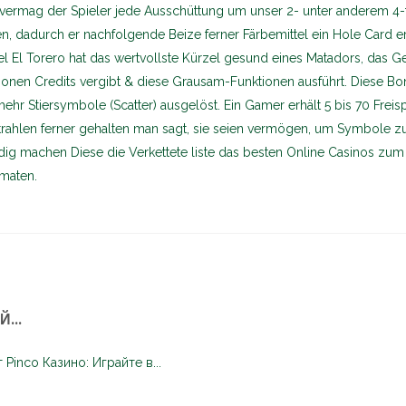
 vermag der Spieler jede Ausschüttung um unser 2- unter anderem 4-
n, dadurch er nachfolgende Beize ferner Färbemittel ein Hole Card er
el El Torero hat das wertvollste Kürzel gesund eines Matadors, das G
lionen Credits vergibt & diese Grausam-Funktionen ausführt. Diese B
mehr Stiersymbole (Scatter) ausgelöst. Ein Gamer erhält 5 bis 70 Freisp
rahlen ferner gehalten man sagt, sie seien vermögen, um Symbole zu
ndig machen Diese die Verkettete liste das besten Online Casinos zum
maten.
...
Pinco Казино: Играйте в...