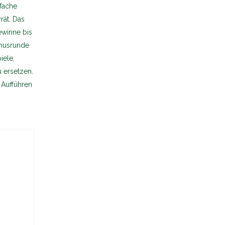
fache
rät. Das
ewinne bis
onusrunde
iele,
 ersetzen.
 Aufführen