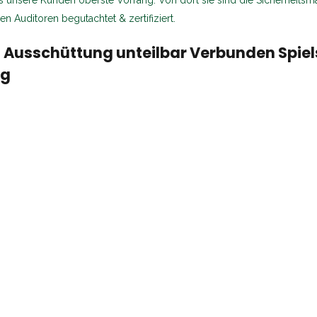
des unsere Kunden oberste Vorrang. Von dort sie sind die Sicherheit
n Auditoren begutachtet & zertifiziert.
 Ausschüttung unteilbar Verbunden Spiel
ng