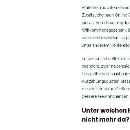
Hinterher möchten die au
Zusätzliche nach Online 
einsatz von dieser modernen
Willkommensgeschenk & t
sie seien besonders as pa
unter anderem Kohlensto
Im besten fall solltet e
nachricht, zwar nebensäc
Das gelbe vom ei ist par
Auszahlungsquoten präsent
die Zocker zurückfließen
bessere Gewinnchancen.
Unter welchen 
nicht mehr da?