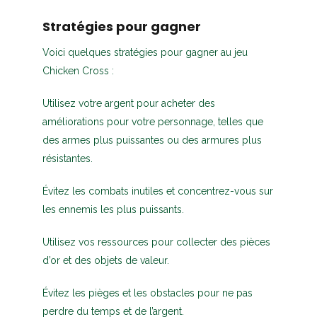
Stratégies pour gagner
Voici quelques stratégies pour gagner au jeu
Chicken Cross :
Utilisez votre argent pour acheter des
améliorations pour votre personnage, telles que
des armes plus puissantes ou des armures plus
résistantes.
Évitez les combats inutiles et concentrez-vous sur
les ennemis les plus puissants.
Utilisez vos ressources pour collecter des pièces
d’or et des objets de valeur.
Évitez les pièges et les obstacles pour ne pas
perdre du temps et de l’argent.