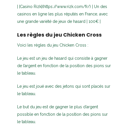
| [Casino Rizk](https://www.rizk.com/fr/) | Un des
casinos en ligne les plus réputés en France, avec
une grande variété de jeux de hasard | 100€ |
Les règles du jeu Chicken Cross
Voici les règles du jeu Chicken Cross :
Le jeu est un jeu de hasard qui consiste à gagner
de l’argent en fonction de la position des pions sur
le tableau.
Le jeu est joué avec des jetons qui sont placés sur
le tableau.
Le but du jeu est de gagner le plus d’argent
possible en fonction de la position des pions sur
le tableau.