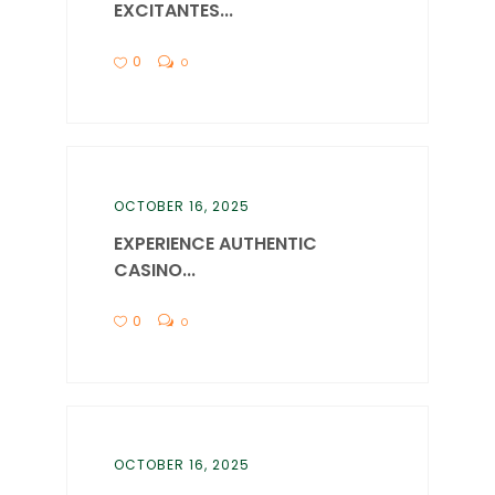
EXCITANTES...
0
0
OCTOBER 16, 2025
EXPERIENCE AUTHENTIC
CASINO...
0
0
OCTOBER 16, 2025