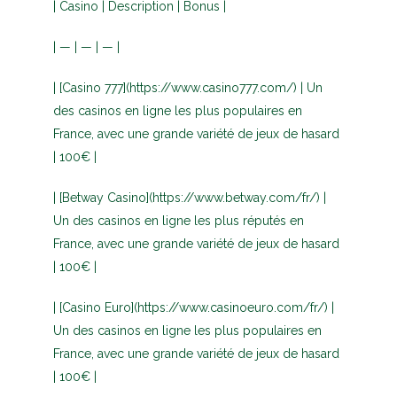
| Casino | Description | Bonus |
| — | — | — |
| [Casino 777](https://www.casino777.com/) | Un
des casinos en ligne les plus populaires en
France, avec une grande variété de jeux de hasard
| 100€ |
| [Betway Casino](https://www.betway.com/fr/) |
Un des casinos en ligne les plus réputés en
France, avec une grande variété de jeux de hasard
| 100€ |
| [Casino Euro](https://www.casinoeuro.com/fr/) |
Un des casinos en ligne les plus populaires en
France, avec une grande variété de jeux de hasard
| 100€ |