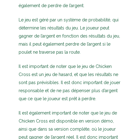
également de perdre de l’argent.
Le jeu est géré par un système de probabilité, qui
détermine les résultats du jeu. Le joueur peut
gagner de l’argent en fonction des résultats du jeu,
mais il peut également perdre de l’argent si le
poulet ne traverse pas la route.
Il est important de noter que le jeu de Chicken
Cross est un jeu de hasard, et que les résultats ne
sont pas prévisibles. Il est donc important de jouer
responsable et de ne pas dépenser plus d’argent
que ce que le joueur est prêt à perdre.
Il est également important de noter que le jeu de
Chicken Cross est disponible en version démo,
ainsi que dans sa version complète, où le joueur
peut gagner de l’argent réel. Il est donc important