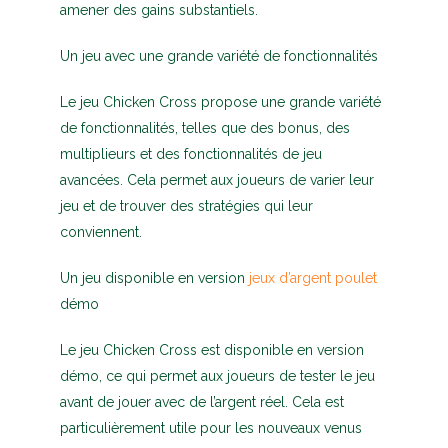
amener des gains substantiels.
Un jeu avec une grande variété de fonctionnalités
Le jeu Chicken Cross propose une grande variété
de fonctionnalités, telles que des bonus, des
multiplieurs et des fonctionnalités de jeu
avancées. Cela permet aux joueurs de varier leur
jeu et de trouver des stratégies qui leur
conviennent.
Un jeu disponible en version
jeux d’argent poulet
démo
Le jeu Chicken Cross est disponible en version
démo, ce qui permet aux joueurs de tester le jeu
avant de jouer avec de l’argent réel. Cela est
particulièrement utile pour les nouveaux venus