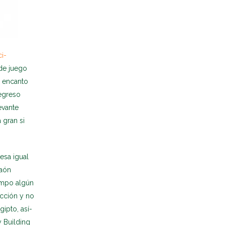
i-
de juego
o encanto
regreso
evante
 gran si
esa igual
raón
iempo algún
ucción y no
ipto, así­
 Building