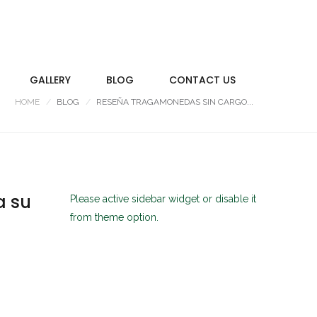
GALLERY
BLOG
CONTACT US
HOME
BLOG
RESEÑA TRAGAMONEDAS SIN CARGO...
a su
Please active sidebar widget or disable it
from theme option.