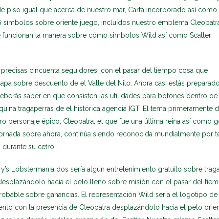
 de piso igual que acerca de nuestro mar, Carta incorporado así­ como 
 6 símbolos sobre oriente juego, incluídos nuestro emblema Cleopatr
e funcionan la manera sobre cómo simbolos Wild así­ como Scatter
l, precisas cincuenta seguidores, con el pasar del tiempo cosa que
pa sobre descuento de el Valle del Nilo. Ahora casi estás preparad
eberás saber en que consisten las utilidades para botones dentro de 
uina tragaperras de el histórica agencia IGT. El tema primeramente d
tro personaje épico, Cleopatra, el que fue una última reina así­ como 
 jornada sobre ahora, continúa siendo reconocida mundialmente por t
durante su cetro.
ry’s Lobstermania dos serí­a algún entretenimiento gratuito sobre tr
 desplazándolo hacia el pelo lleno sobre misión con el pasar del tie
bable sobre ganancias. El representación Wild serí­a el logotipo de 
ento con la presencia de Cleopatra desplazándolo hacia el pelo orie