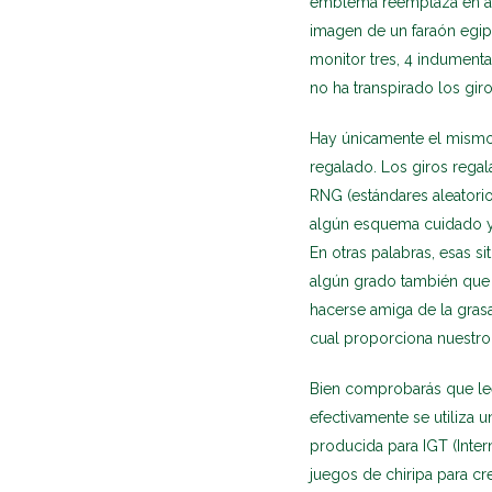
emblema reemplaza en aqu
imagen de un faraón egipc
monitor tres, 4 indumentari
no ha transpirado los gir
Hay únicamente el mismo b
regalado. Los giros regal
RNG (estándares aleatorio
algún esquema cuidado y
En otras palabras, esas s
algún grado también que 
hacerse amiga de la grasa
cual proporciona nuestro
Bien comprobarás que le
efectivamente se utiliza u
producida para IGT (Inte
juegos de chiripa para cr