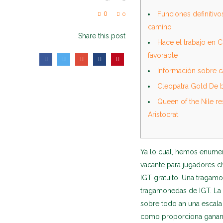
0
Funciones definitiv
0
camino
Share this post
Hace el trabajo en C
favorable
Información sobre ca
Cleopatra Gold De 
Queen of the Nile r
Aristocrat
Ya lo cual, hemos enumer
vacante para jugadores c
IGT gratuito. Una tragam
tragamonedas de IGT. La 
sobre todo an una escala
como proporciona gananci