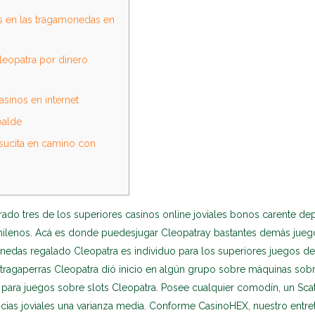
os en las tragamonedas en
leopatra por dinero
sinos en internet
balde
esucita en camino con
ado tres de los superiores casinos online joviales bonos carente de
hilenos. Acá es donde puedesjugar Cleopatray bastantes demás jueg
onedas regalado Cleopatra es individuo para los superiores juegos de
tragaperras Cleopatra dió inicio en algún grupo sobre máquinas sobr
 para juegos sobre slots Cleopatra.
Posee cualquier comodín, un Scatt
as joviales una varianza media. Conforme CasinoHEX, nuestro entre