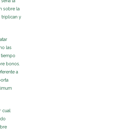
erí­a la
n sobre la
 triplican y
atar
mo las
l tiempo
bre bonos.
ferente a
porta
áximum
 cual
ido
obre