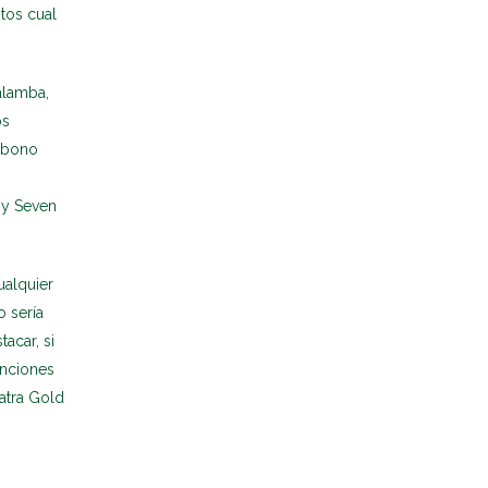
tos cual
alamba,
os
l bono
 y Seven
ualquier
 serí­a
acar, si
unciones
atra Gold