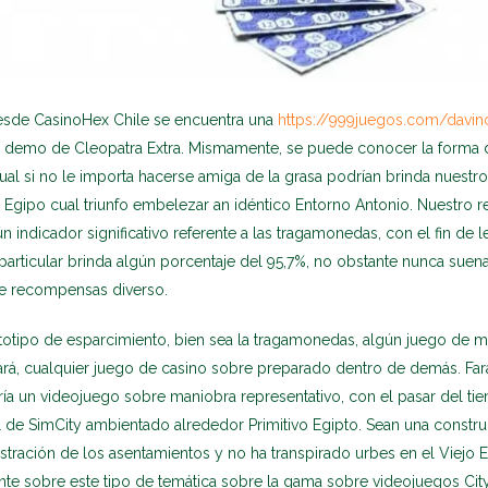
esde CasinoHex Chile se encuentra una
https://999juegos.com/davinc
n demo de Cleopatra Extra. Mismamente, se puede conocer la forma 
cual si no le importa hacerse amiga de la grasa podrían brinda nuestr
 Egipo cual triunfo embelezar an idéntico Entorno Antonio. Nuestro 
 indicador significativo referente a las tragamonedas, con el fin de l
articular brinda algún porcentaje del 95,7%, no obstante nunca suena
bre recompensas diverso.
otipo de esparcimiento, bien sea la tragamonedas, algún juego de m
ará, cualquier juego de casino sobre preparado dentro de demás. Fa
rí­a un videojuego sobre maniobra representativo, con el pasar del t
l de SimCity ambientado alrededor Primitivo Egipto. Sean una constr
stración de los asentamientos y no ha transpirado urbes en el Viejo Eg
nte sobre este tipo de temática sobre la gama sobre videojuegos City