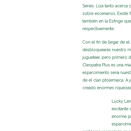
Series. Liza tanto acerca
sobre escenarios. Existe
también en la Esfinge qu
respectivamente.
Con el fin de llegar de e
desbloquearás nuestro ma
juguetear, pero primero d
Cleopatra Plus es una máq
esparcimiento serí­a nues
de el clan ptolemaica. A
creado enormes riquezas 
Lucky Lar
excitante
enorme pro
esparcimi