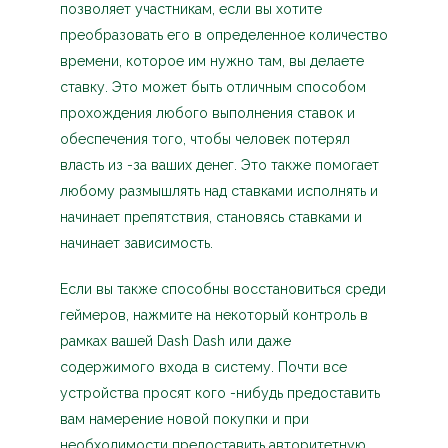
позволяет участникам, если вы хотите
преобразовать его в определенное количество
времени, которое им нужно там, вы делаете
ставку. Это может быть отличным способом
прохождения любого выполнения ставок и
обеспечения того, чтобы человек потерял
власть из -за ваших денег. Это также помогает
любому размышлять над ставками исполнять и
начинает препятствия, становясь ставками и
начинает зависимость.
Если вы также способны восстановиться среди
геймеров, нажмите на некоторый контроль в
рамках вашей Dash Dash или даже
содержимого входа в систему. Почти все
устройства просят кого -нибудь предоставить
вам намерение новой покупки и при
необходимости предоставить авторитетную