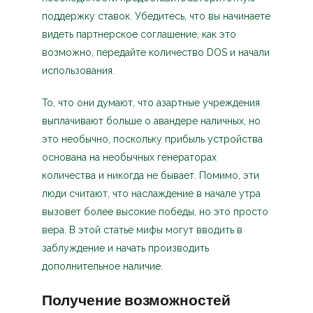
поддержку ставок. Убедитесь, что вы начинаете
видеть партнерское соглашение, как это
возможно, передайте количество DOS и начали
использования.
То, что они думают, что азартные учреждения
выплачивают больше о авандере наличных, но
это необычно, поскольку прибыль устройства
основана на необычных генераторах
количества и никогда не бывает. Помимо, эти
люди считают, что наслаждение в начале утра
вызовет более высокие победы, но это просто
вера. В этой статье мифы могут вводить в
заблуждение и начать производить
дополнительное наличие.
Получение возможностей