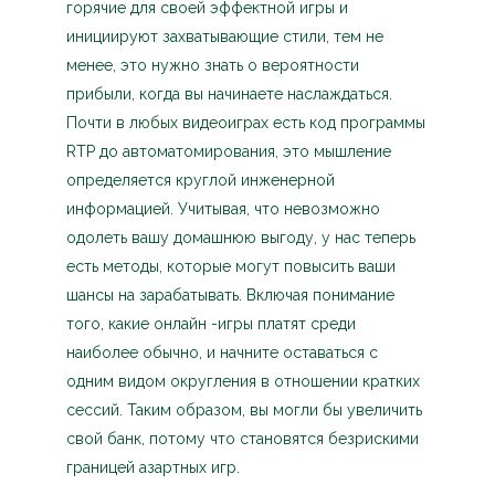
горячие для своей эффектной игры и
инициируют захватывающие стили, тем не
менее, это нужно знать о вероятности
прибыли, когда вы начинаете наслаждаться.
Почти в любых видеоиграх есть код программы
RTP до автоматомирования, это мышление
определяется круглой инженерной
информацией. Учитывая, что невозможно
одолеть вашу домашнюю выгоду, у нас теперь
есть методы, которые могут повысить ваши
шансы на зарабатывать. Включая понимание
того, какие онлайн -игры платят среди
наиболее обычно, и начните оставаться с
одним видом округления в отношении кратких
сессий. Таким образом, вы могли бы увеличить
свой банк, потому что становятся безрискими
границей азартных игр.