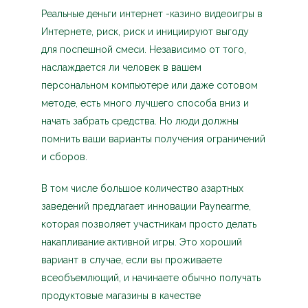
Реальные деньги интернет -казино видеоигры в
Интернете, риск, риск и инициируют выгоду
для поспешной смеси. Независимо от того,
наслаждается ли человек в вашем
персональном компьютере или даже сотовом
методе, есть много лучшего способа вниз и
начать забрать средства. Но люди должны
помнить ваши варианты получения ограничений
и сборов.
В том числе большое количество азартных
заведений предлагает инновации Paynearme,
которая позволяет участникам просто делать
накапливание активной игры. Это хороший
вариант в случае, если вы проживаете
всеобъемлющий, и начинаете обычно получать
продуктовые магазины в качестве