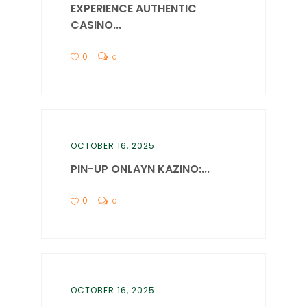
EXPERIENCE AUTHENTIC
CASINO...
0
0
OCTOBER 16, 2025
PIN-UP ONLAYN KAZINO:...
0
0
OCTOBER 16, 2025