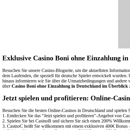
Exklusive Casino Boni ohne Einzahlung in
Besuchen Sie unsere Casino-Blogseite, um die aktuellsten Informati
dem Laufenden, die speziell für deutsche Spieler entwickelt wurden. 
hinaus informieren wir Sie über die Umsatzbedingungen und andere w
über
Casino Boni ohne Einzahlung in Deutschland im Überblick
z
Jetzt spielen und profitieren: Online-Casi
Besuchen Sie die besten Online-Casinos in Deutschland und spielen S
1. Entdecken Sie das “Jetzt spielen und profitieren”-Angebot von Ca
2. Spielen Sie bei CasinoB und sichern Sie sich einen 200% Willkomm
3. CasinoC heißt Sie willkommen mit einem exklusiven 400€ Bonus – s