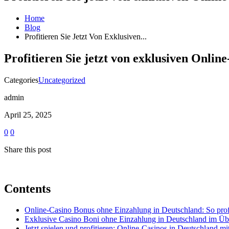
Home
Blog
Profitieren Sie Jetzt Von Exklusiven...
Profitieren Sie jetzt von exklusiven Onli
Categories
Uncategorized
admin
April 25, 2025
0
0
Share this post
Contents
Online-Casino Bonus ohne Einzahlung in Deutschland: So profi
Exklusive Casino Boni ohne Einzahlung in Deutschland im Üb
Jetzt spielen und profitieren: Online-Casinos in Deutschland m