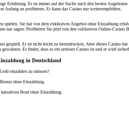
Menge Erfahrung. Er ist immer auf der Suche nach den besten Angeboten u
 Anfang an profitieren. Er kann das Casino nur weiterempfehlen.
os zu spielen. Sie hat von dem exklusiven Angebot ohne Einzahlung erfah
ann nur sagen: Profitieren Sie jetzt von den exklusiven Online-Casino
sinos gespielt. Er ist nicht leicht zu beeindrucken. Aber dieses Casino 
u gewinnen. Er findet, dass es ein seriöses Casino ist und er wird sich
Einzahlung in Deutschland
 Geld einzahlen zu müssen?
en Bonus ohne Einzahlung.
 lukrativen Boni ohne Einzahlung.