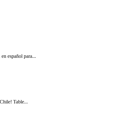
 en español para...
Chile! Table...