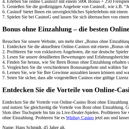
4. Erleben Sie online CasinoD mit einem 500€ Bonus + 250 Freispiele
5. Genießen Sie die großzügigen Angebote von CasinoE, wie z.B. “Jet
6. CasinoF bietet Ihnen ein unvergleichliches Spielerlebnis mit ein
7. Spielen Sie bei CasinoG und lassen Sie sich überraschen von ein
Bonus ohne Einzahlung – die besten Onlin
Besuchen Sie unsere Website, um mehr über „Bonus ohne Einzahlung“ 
1. Entdecken Sie die aktuellsten Online-Casinos mit einem „Bonus o
2. Profitieren Sie von exklusiven Angeboten, die nur deutsche Spiele
3. Lesen Sie unsere detaillierten Bewertungen und Erfahrungsbericht
4. Finden Sie heraus, wie Sie Ihren Bonus ohne Einzahlung erhalten
5. Vergleichen Sie die verschiedenen Bonusangebote und wählen Sie 
6. Lernen Sie, wie Sie Ihre Gewinne auszahlen lassen können und wa
7. Seien Sie sicher, dass alle vorgestellten Casinos eine gültige Lizen
Entdecken Sie die Vorteile von Online-Ca
Entdecken Sie die Vorteile von Online-Casino Boni ohne Einzahlung
und nutzen Sie gleichzeitig die Vorteile von Boni ohne Einzahlung. 
Slots über Tischspiele bis hin zu Live-Dealer-Spielen. Profitieren 
ohne Einzahlung. Probieren Sie es
Winbay Casino
jetzt aus und lasse
Name: Hans Schmidt, 45 Jahre alt.