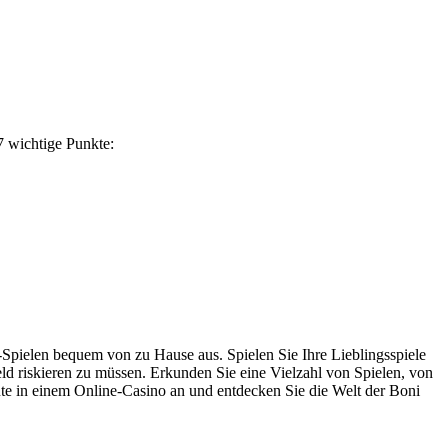
7 wichtige Punkte:
pielen bequem von zu Hause aus. Spielen Sie Ihre Lieblingsspiele
ld riskieren zu müssen. Erkunden Sie eine Vielzahl von Spielen, von
ute in einem Online-Casino an und entdecken Sie die Welt der Boni