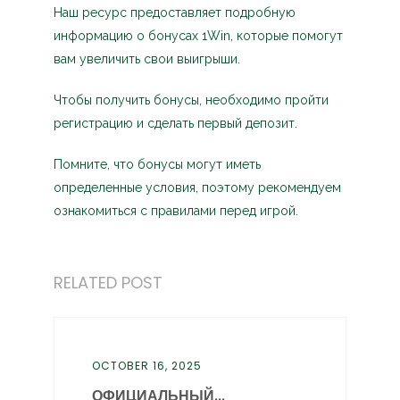
Наш ресурс предоставляет подробную
информацию о бонусах 1Win, которые помогут
вам увеличить свои выигрыши.
Чтобы получить бонусы, необходимо пройти
регистрацию и сделать первый депозит.
Помните, что бонусы могут иметь
определенные условия, поэтому рекомендуем
ознакомиться с правилами перед игрой.
RELATED POST
OCTOBER 16, 2025
ОФИЦИАЛЬНЫЙ...