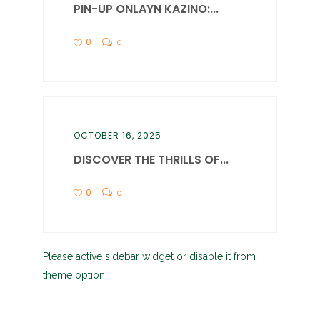
PIN-UP ONLAYN KAZINO:...
0
0
OCTOBER 16, 2025
DISCOVER THE THRILLS OF...
0
0
Please active sidebar widget or disable it from
theme option.