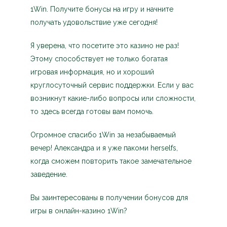
1Win. Получите бонусы на игру и начните
получать удовольствие уже сегодня!
Я уверена, что посетите это казино не раз!
Этому способствует не только богатая
игровая информация, но и хороший
круглосуточный сервис поддержки. Если у вас
возникнут какие-либо вопросы или сложности,
то здесь всегда готовы вам помочь.
Огромное спасибо 1Win за незабываемый
вечер! Александра и я уже пакоми herselfs,
когда сможем повторить такое замечательное
заведение.
Вы заинтересованы в получении бонусов для
игры в онлайн-казино 1Win?