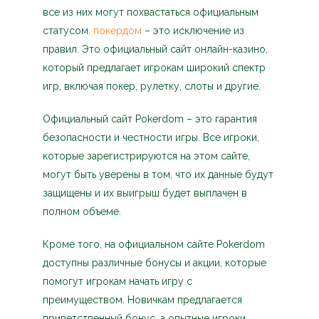
все из них могут похвастаться официальным
статусом.
покердом
– это исключение из
правил. Это официальный сайт онлайн-казино,
который предлагает игрокам широкий спектр
игр, включая покер, рулетку, слоты и другие.
Официальный сайт Pokerdom – это гарантия
безопасности и честности игры. Все игроки,
которые зарегистрируются на этом сайте,
могут быть уверены в том, что их данные будут
защищены и их выигрыш будет выплачен в
полном объеме.
Кроме того, на официальном сайте Pokerdom
доступны различные бонусы и акции, которые
помогут игрокам начать игру с
преимуществом. Новичкам предлагается
приветственный бонус, а опытные игроки