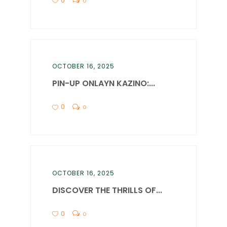
0
0
OCTOBER 16, 2025
PIN-UP ONLAYN KAZINO:...
0
0
OCTOBER 16, 2025
DISCOVER THE THRILLS OF...
0
0