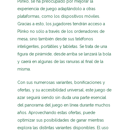
Plinko, se ha preocupado por mejorar la
experiencia de juego adaptándolo a otras
plataformas, como los dispositivos móviles.
Gracias a esto, los jugadores tendrán acceso a
Plinko no sólo a través de los ordenadores de
mesa, sino también desde sus teléfonos
inteligentes, portátiles y tabletas. Se trata de una
figura de pirámide, desde arriba se lanzará la bola
y caerá en algunas de las ranuras al final de la
misma.
Con sus numerosas variantes, bonificaciones y
ofertas, y su accesibilidad universal, este juego de
azar seguirá siendo sin duda una parte esencial
del panorama del juego en línea durante muchos
años. Aprovechando estas ofertas, puede
optimizar sus posibilidades de ganar mientras
explora las distintas variantes disponibles. El uso