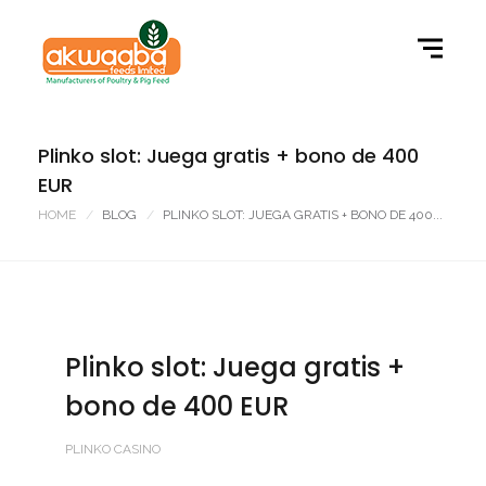
Plinko slot: Juega gratis + bono de 400
EUR
HOME
BLOG
PLINKO SLOT: JUEGA GRATIS + BONO DE 400...
Plinko slot: Juega gratis +
bono de 400 EUR
PLINKO CASINO