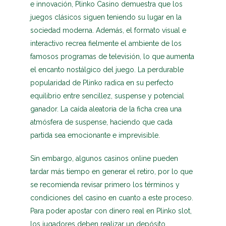
e innovación, Plinko Casino demuestra que los
juegos clásicos siguen teniendo su lugar en la
sociedad moderna. Además, el formato visual e
interactivo recrea fielmente el ambiente de los
famosos programas de televisión, lo que aumenta
el encanto nostálgico del juego. La perdurable
popularidad de Plinko radica en su perfecto
equilibrio entre sencillez, suspense y potencial
ganador. La caída aleatoria de la ficha crea una
atmósfera de suspense, haciendo que cada
partida sea emocionante e imprevisible.
Sin embargo, algunos casinos online pueden
tardar más tiempo en generar el retiro, por lo que
se recomienda revisar primero los términos y
condiciones del casino en cuanto a este proceso.
Para poder apostar con dinero real en Plinko slot,
los jugadores deben realizar un depósito