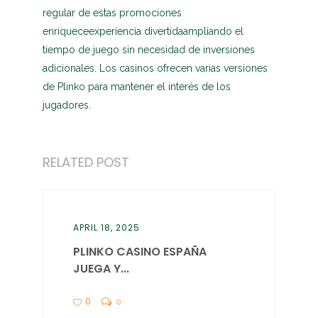
regular de estas promociones
enriqueceexperiencia divertidaampliando el
tiempo de juego sin necesidad de inversiones
adicionales. Los casinos ofrecen varias versiones
de Plinko para mantener el interés de los
jugadores.
RELATED POST
APRIL 18, 2025
PLINKO CASINO ESPAÑA
JUEGA Y...
0
0