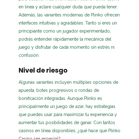
en línea y aclare cualquier duda que pueda tener.
Además, las variantes modernas de Plinko ofrecen
interfaces intuitivas y agradables. Tanto si eres un
principiante como un jugador experimentado,
podrás entender rápidamente la mecánica del
juego y disfrutar de cada momento sin estrés ni
confusión.
Nivel de riesgo
Algunas variantes incluyen múltiples opciones de
apuesta, botes progresivos o rondas de
bonificación integradas. Aunque Plinko es
principalmente un juego de azar, hay estrategias
que puedes usar para maximizar tu experiencia y
aumentar tus posibilidades de ganar. Con tantos
casinos en línea disponibles, ¿qué hace que Plinko
Casino sea especial?