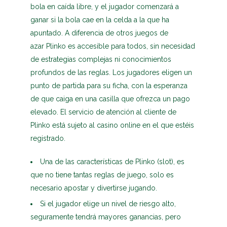
bola en caída libre, y el jugador comenzará a
ganar si la bola cae en la celda a la que ha
apuntado. A diferencia de otros juegos de
azar Plinko es accesible para todos, sin necesidad
de estrategias complejas ni conocimientos
profundos de las reglas. Los jugadores eligen un
punto de partida para su ficha, con la esperanza
de que caiga en una casilla que ofrezca un pago
elevado. El servicio de atención al cliente de
Plinko está sujeto al casino online en el que estéis
registrado.
Una de las características de Plinko (slot), es
que no tiene tantas reglas de juego, solo es
necesario apostar y divertirse jugando.
Si el jugador elige un nivel de riesgo alto,
seguramente tendrá mayores ganancias, pero