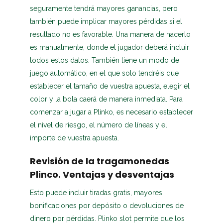
seguramente tendrá mayores ganancias, pero
también puede implicar mayores pérdidas si el
resultado no es favorable. Una manera de hacerlo
es manualmente, donde el jugador deberá incluir
todos estos datos. También tiene un modo de
juego automático, en el que solo tendréis que
establecer el tamaño de vuestra apuesta, elegir el
color y la bola caerá de manera inmediata. Para
comenzar a jugar a Plinko, es necesario establecer
el nivel de riesgo, el número de líneas y el
importe de vuestra apuesta.
Revisión de la tragamonedas
Plinco. Ventajas y desventajas
Esto puede incluir tiradas gratis, mayores
bonificaciones por depósito o devoluciones de
dinero por pérdidas. Plinko slot permite que los