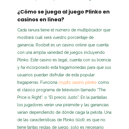
¿Cómo se juega al juego Plinko en
casinos en línea?
Cada ranura tiene el número de multiplicador que
mostrará cuál será vuestro porcentaje de
ganancia. Roobet es un casino online que cuenta
con una amplia variedad de juegos incluyendo
Plinko. Este casino es legal, cuenta con su licencia
y ha incorporado esta tragamonedas para que sus
usuarios puedan disfrutar de esta popular
tragaperras. Funciona
crypto casino plinko
como
el clásico programa de televisión llamado “The
Price is Right”, o “El precio Justo”. En la pantallas
los jugadores verán una pirámide y las ganancias
varían dependiendo de dónde caiga la pelota. Una
de las características de Plinko (slot), es que no
tiene tantas reglas de juego, solo es necesario