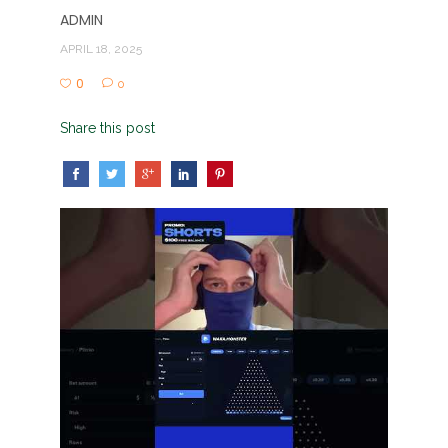
ADMIN
APRIL 18, 2025
0
0
Share this post