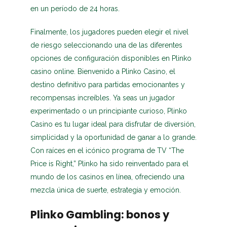
en un período de 24 horas.
Finalmente, los jugadores pueden elegir el nivel
de riesgo seleccionando una de las diferentes
opciones de configuración disponibles en Plinko
casino online. Bienvenido a Plinko Casino, el
destino definitivo para partidas emocionantes y
recompensas increíbles. Ya seas un jugador
experimentado o un principiante curioso, Plinko
Casino es tu lugar ideal para disfrutar de diversión,
simplicidad y la oportunidad de ganar a lo grande.
Con raíces en el icónico programa de TV “The
Price is Right,” Plinko ha sido reinventado para el
mundo de los casinos en línea, ofreciendo una
mezcla única de suerte, estrategia y emoción.
Plinko Gambling: bonos y