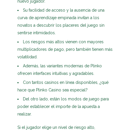
nuevo jugador.
Su facilidad de acceso y la ausencia de una
curva de aprendizaje empinada invitan a los
novatos a descubrir los placeres del juego sin
sentirse intimidados.
Los riesgos más altos vienen con mayores
multiplicadores de pago, pero también tienen más
volatilidad.
Además, las variantes modernas de Plinko
ofrecen interfaces intuitivas y agradables.
Con tantos casinos en línea disponibles, ¿qué
hace que Plinko Casino sea especial?
Del otro lado, están los modos de juego para
poder establecer el importe de la apuesta a
realizar.
Si el jugador elige un nivel de riesgo alto,