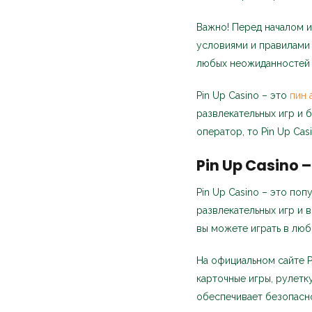
Важно! Перед началом и
условиями и правилами 
любых неожиданностей 
Pin Up Casino – это
пин 
развлекательных игр и 
оператор, то Pin Up Cas
Pin Up Casino 
Pin Up Casino – это по
развлекательных игр и в
вы можете играть в люб
На официальном сайте P
карточные игры, рулетку
обеспечивает безопасно