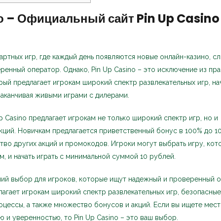
о – Официальный сайт Pin Up Casino 
й
ртных игр, где каждый день появляются новые онлайн-казино, с
ренный оператор. Однако, Pin Up Casino – это исключение из пра
рый предлагает игрокам широкий спектр развлекательных игр, на
заканчивая живыми играми с дилерами.
p Casino предлагает игрокам не только широкий спектр игр, но и
кций. Новичкам предлагается приветственный бонус в 100% до 1
тво других акций и промокодов. Игроки могут выбрать игру, кот
м, и начать играть с минимальной суммой 10 рублей.
чший выбор для игроков, которые ищут надежный и проверенный 
агает игрокам широкий спектр развлекательных игр, безопасные
цессы, а также множество бонусов и акций. Если вы ищете мест
ю и уверенностью, то Pin Up Casino – это ваш выбор.