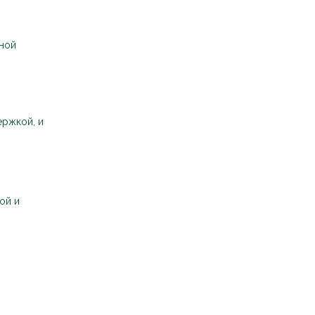
нной
ержкой, и
ой и