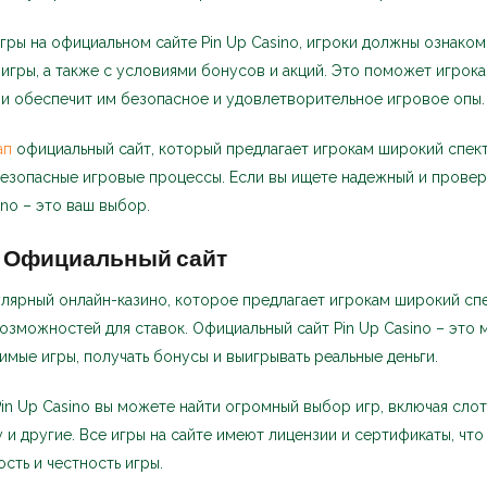
гры на официальном сайте Pin Up Casino, игроки должны ознаком
игры, а также с условиями бонусов и акций. Это поможет игрока
и обеспечит им безопасное и удовлетворительное игровое опы.
ап
официальный сайт, который предлагает игрокам широкий спек
безопасные игровые процессы. Если вы ищете надежный и прове
ino – это ваш выбор.
– Официальный сайт
пулярный онлайн-казино, которое предлагает игрокам широкий сп
озможностей для ставок. Официальный сайт Pin Up Casino – это м
имые игры, получать бонусы и выигрывать реальные деньги.
in Up Casino вы можете найти огромный выбор игр, включая слот
 и другие. Все игры на сайте имеют лицензии и сертификаты, что
сть и честность игры.