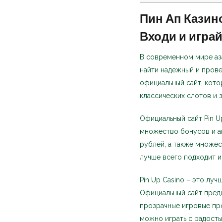
Пин Ап Казин
Входи и игра
В современном мире аза
найти надежный и прове
официальный сайт, кото
классических слотов и 
Официальный сайт Pin U
множество бонусов и а
рублей, а также множес
лучше всего подходит и
Pin Up Casino – это лу
Официальный сайт предл
прозрачные игровые про
можно играть с радость