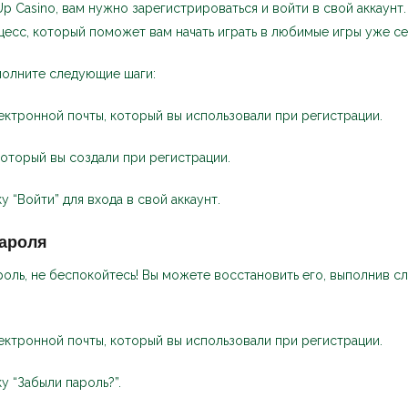
 Up Casino, вам нужно зарегистрироваться и войти в свой аккаунт.
есс, который поможет вам начать играть в любимые игры уже се
ыполните следующие шаги:
лектронной почты, который вы использовали при регистрации.
 который вы создали при регистрации.
у “Войти” для входа в свой аккаунт.
пароля
роль, не беспокойтесь! Вы можете восстановить его, выполнив 
лектронной почты, который вы использовали при регистрации.
у “Забыли пароль?”.