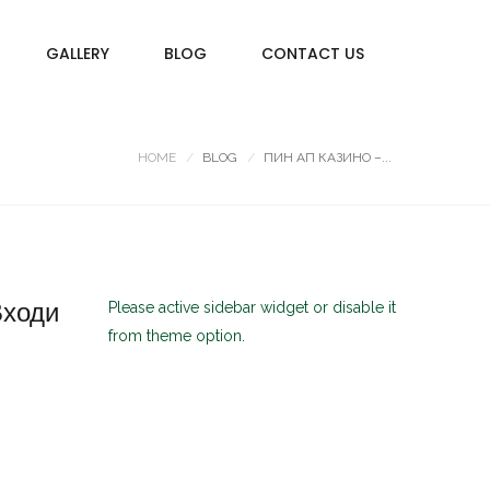
GALLERY
BLOG
CONTACT US
HOME
BLOG
ПИН АП КАЗИНО –...
Входи
Please active sidebar widget or disable it
from theme option.