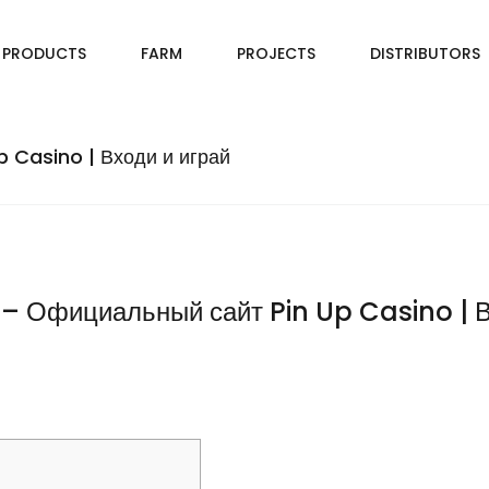
PRODUCTS
FARM
PROJECTS
DISTRIBUTORS
 Casino | Входи и играй
 – Официальный сайт Pin Up Casino | 