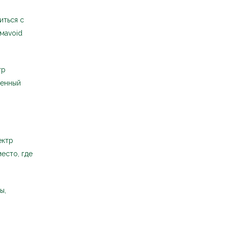
иться с
мavoid
тр
ренный
ектр
есто, где
ы,