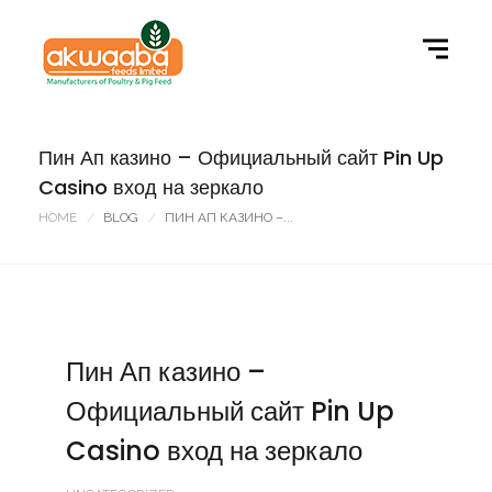
Пин Ап казино – Официальный сайт Pin Up
Casino вход на зеркало
HOME
BLOG
ПИН АП КАЗИНО –...
Пин Ап казино –
Официальный сайт Pin Up
Casino вход на зеркало