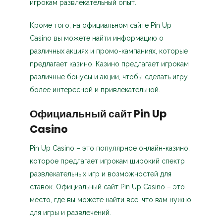
игрокам развлекательный опыт.
Кроме того, на официальном сайте Pin Up
Casino вы можете найти информацию о
различных акциях и промо-кампаниях, которые
предлагает казино. Казино предлагает игрокам
различные бонусы и акции, чтобы сделать игру
более интересной и привлекательной.
Официальный сайт Pin Up
Casino
Pin Up Casino – это популярное онлайн-казино,
которое предлагает игрокам широкий спектр
развлекательных игр и возможностей для
ставок. Официальный сайт Pin Up Casino – это
место, где вы можете найти все, что вам нужно
для игры и развлечений.