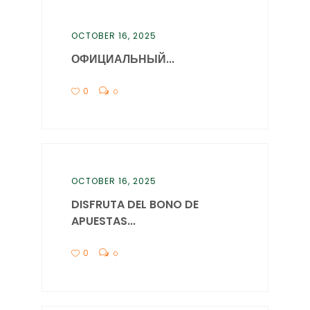
OCTOBER 16, 2025
ОФИЦИАЛЬНЫЙ...
0
0
OCTOBER 16, 2025
DISFRUTA DEL BONO DE
APUESTAS...
0
0