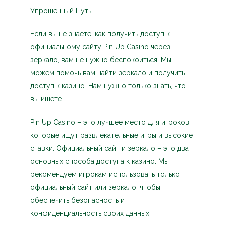
Упрощенный Путь
Если вы не знаете, как получить доступ к
официальному сайту Pin Up Casino через
зеркало, вам не нужно беспокоиться. Мы
можем помочь вам найти зеркало и получить
доступ к казино. Нам нужно только знать, что
вы ищете.
Pin Up Casino – это лучшее место для игроков,
которые ищут развлекательные игры и высокие
ставки. Официальный сайт и зеркало – это два
основных способа доступа к казино. Мы
рекомендуем игрокам использовать только
официальный сайт или зеркало, чтобы
обеспечить безопасность и
конфиденциальность своих данных.