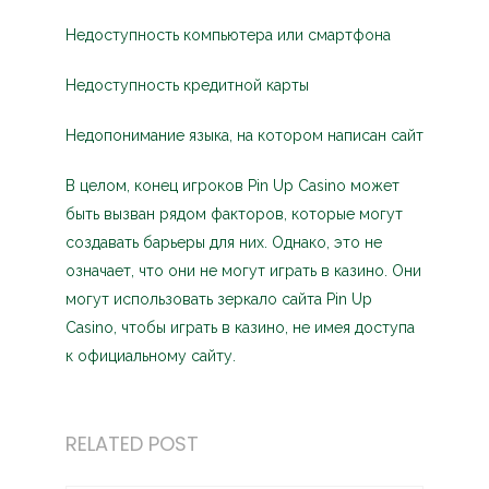
Недоступность компьютера или смартфона
Недоступность кредитной карты
Недопонимание языка, на котором написан сайт
В целом, конец игроков Pin Up Casino может
быть вызван рядом факторов, которые могут
создавать барьеры для них. Однако, это не
означает, что они не могут играть в казино. Они
могут использовать зеркало сайта Pin Up
Casino, чтобы играть в казино, не имея доступа
к официальному сайту.
RELATED POST