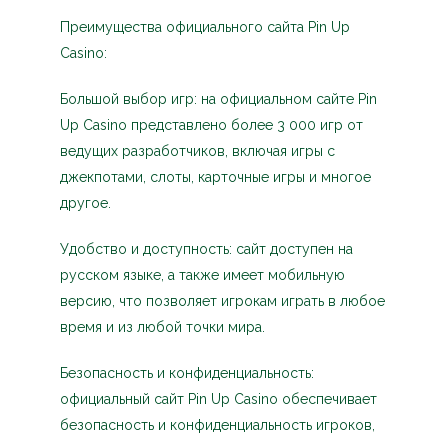
Преимущества официального сайта Pin Up
Casino:
Большой выбор игр: на официальном сайте Pin
Up Casino представлено более 3 000 игр от
ведущих разработчиков, включая игры с
джекпотами, слоты, карточные игры и многое
другое.
Удобство и доступность: сайт доступен на
русском языке, а также имеет мобильную
версию, что позволяет игрокам играть в любое
время и из любой точки мира.
Безопасность и конфиденциальность:
официальный сайт Pin Up Casino обеспечивает
безопасность и конфиденциальность игроков,