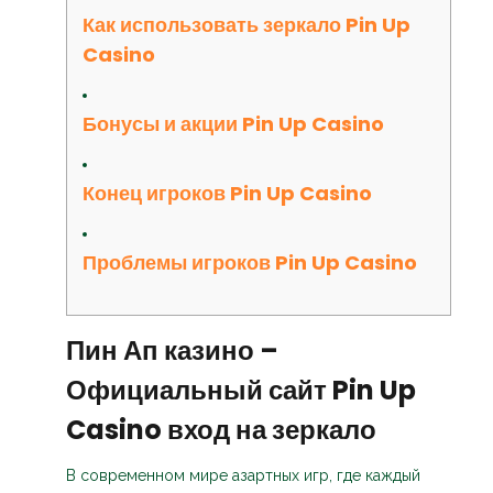
Как использовать зеркало Pin Up
Casino
Бонусы и акции Pin Up Casino
Конец игроков Pin Up Casino
Проблемы игроков Pin Up Casino
Пин Ап казино –
Официальный сайт Pin Up
Casino вход на зеркало
В современном мире азартных игр, где каждый