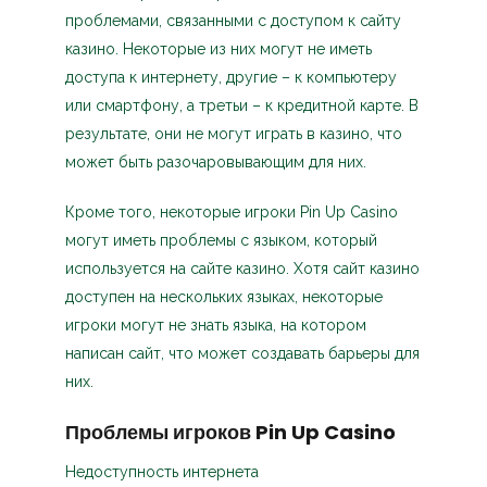
проблемами, связанными с доступом к сайту
казино. Некоторые из них могут не иметь
доступа к интернету, другие – к компьютеру
или смартфону, а третьи – к кредитной карте. В
результате, они не могут играть в казино, что
может быть разочаровывающим для них.
Кроме того, некоторые игроки Pin Up Casino
могут иметь проблемы с языком, который
используется на сайте казино. Хотя сайт казино
доступен на нескольких языках, некоторые
игроки могут не знать языка, на котором
написан сайт, что может создавать барьеры для
них.
Проблемы игроков Pin Up Casino
Недоступность интернета