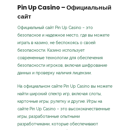
Pin Up Casino – Официальный
сайт
Официальный сайт Pin Up Casino – это
безопасное и надежное место, где вы можете
играть в казино, не беспокоясь о своей
безопасности. Казино использует
современные технологии для обеспечения
безопасности игроков, включая шифрование
данных и проверку наличия лицензии.
На официальном сайте Pin Up Casino вы можете
найти широкий спектр игр, включая слоты,
карточные игры, рулетку и другие. Игры на
сайте Pin Up Casino – это высококачественные
игры, разработанные опытными
разработчиками, которые обеспечивают