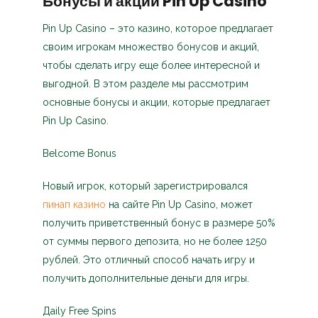
Бонусы и акции Pin Up Casino
Pin Up Casino – это казино, которое предлагает
своим игрокам множество бонусов и акций,
чтобы сделать игру еще более интересной и
выгодной. В этом разделе мы рассмотрим
основные бонусы и акции, которые предлагает
Pin Up Casino.
Вelcome Bonus
Новый игрок, который зарегистрировался
пинап казино
на сайте Pin Up Casino, может
получить приветственный бонус в размере 50%
от суммы первого депозита, но не более 1250
рублей. Это отличный способ начать игру и
получить дополнительные деньги для игры.
Дaily Free Spins