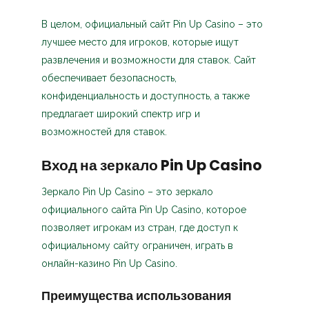
В целом, официальный сайт Pin Up Casino – это
лучшее место для игроков, которые ищут
развлечения и возможности для ставок. Сайт
обеспечивает безопасность,
конфиденциальность и доступность, а также
предлагает широкий спектр игр и
возможностей для ставок.
Вход на зеркало Pin Up Casino
Зеркало Pin Up Casino – это зеркало
официального сайта Pin Up Casino, которое
позволяет игрокам из стран, где доступ к
официальному сайту ограничен, играть в
онлайн-казино Pin Up Casino.
Преимущества использования