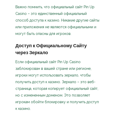
Важно помнить, что официальный сайт Pin Up
Casino – это единственный официальный
способ доступа к казино. Никакие другие сайты
или приложения не являются официальными и
могут быть опасны для игроков.
Доступ к Официальному Сайту
через Зеркало
Если официальный сайт Pin Up Casino
заблокирован в вашей стране или регионе,
игроки могут использовать зеркало, чтобы
получить доступ к казино. Зеркало – это веб-
страница, которая копирует официальный сайт,
но с измененным доменом. Это позволяет
игрокам обойти блокировку и получить доступ
к казино.