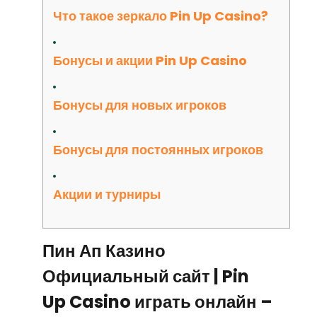
Что такое зеркало Pin Up Casino?
Бонусы и акции Pin Up Casino
Бонусы для новых игроков
Бонусы для постоянных игроков
Акции и турниры
Пин Ап Казино
Официальный сайт | Pin
Up Casino играть онлайн –