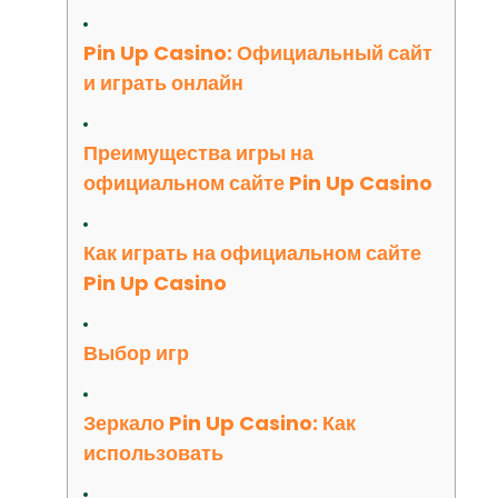
Pin Up Casino: Официальный сайт
и играть онлайн
Преимущества игры на
официальном сайте Pin Up Casino
Как играть на официальном сайте
Pin Up Casino
Выбор игр
Зеркало Pin Up Casino: Как
использовать