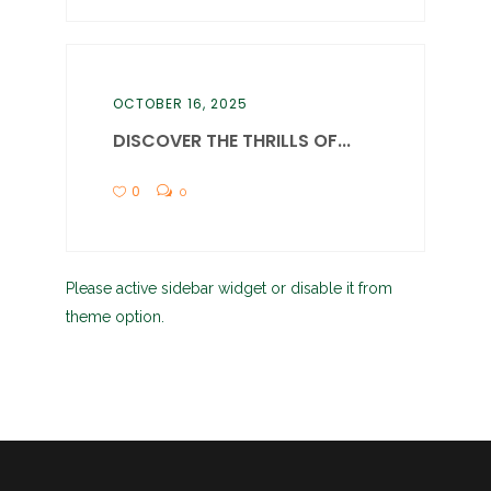
OCTOBER 16, 2025
DISCOVER THE THRILLS OF...
0
0
Please active sidebar widget or disable it from
theme option.