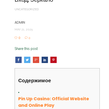
UNCATEGORIZED
ADMIN
MAY 21, 2025
0
0
Share this post
Содержимое
Pin Up Casino: Official Website
and Online Play