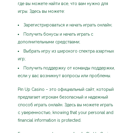
где вы можете найти все, что вам нужно для
игры. Здесь вы можете:
Зарегистрироваться и начать играть онлайн;
Получить бонусы и начать играть с
дополнительными средствами;
Выбрать игру из широкого спектра азартных
игр;
Получить поддержку от команды поддержки,
если у вас возникнут вопросы или проблемы.
Pin Up Casino – это официальный сайт, который
предлагает игрокам безопасный и надежный
способ играть онлайн. Здесь вы можете играть
с уверенностью, knowing that your personal and
financial information is protected.