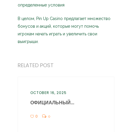
определенные условия
В целом, Pin Up Casino предлагает множество
бонусов и акций, которые могут помочь
игрокам начать играть и увеличить свои
выигрыши.
RELATED POST
OCTOBER 16, 2025
ОФИЦИАЛЬНЫЙ...
0
0