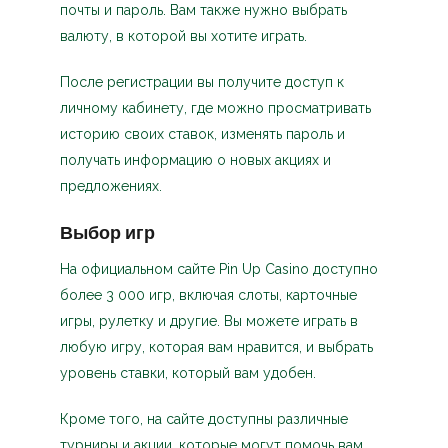
почты и пароль. Вам также нужно выбрать
валюту, в которой вы хотите играть.
После регистрации вы получите доступ к
личному кабинету, где можно просматривать
историю своих ставок, изменять пароль и
получать информацию о новых акциях и
предложениях.
Выбор игр
На официальном сайте Pin Up Casino доступно
более 3 000 игр, включая слоты, карточные
игры, рулетку и другие. Вы можете играть в
любую игру, которая вам нравится, и выбрать
уровень ставки, который вам удобен.
Кроме того, на сайте доступны различные
турниры и акции, которые могут помочь вам