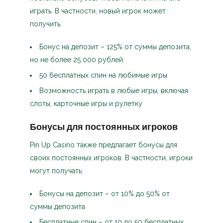
играть. В частности, новый игрок может
получить:
Бонус на депозит – 125% от суммы депозита,
но не более 25 000 рублей
50 бесплатных спин на любимые игры
Возможность играть в любые игры, включая
слоты, карточные игры и рулетку
Бонусы для постоянных игроков
Pin Up Casino также предлагает бонусы для
своих постоянных игроков. В частности, игроки
могут получать:
Бонусы на депозит – от 10% до 50% от
суммы депозита
Бесплатные спин – от 10 до 50 бесплатных