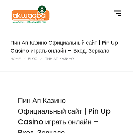
Пин Ап Казино Официальный сайт | Pin Up
Casino играть онлайн – Вход, Зеркало
HOME
BLOG
ПИН АП КАЗИНО...
Пин Ап Казино
Официальный сайт | Pin Up
Casino играть онлайн –
Вход, Зеркало