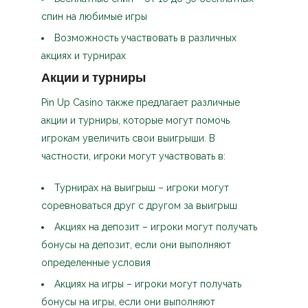
спин на любимые игры
Возможность участвовать в различных
акциях и турнирах
Акции и турниры
Pin Up Casino также предлагает различные
акции и турниры, которые могут помочь
игрокам увеличить свои выигрыши. В
частности, игроки могут участвовать в:
Турнирах на выигрыш – игроки могут
соревноваться друг с другом за выигрыш
Акциях на депозит – игроки могут получать
бонусы на депозит, если они выполняют
определенные условия
Акциях на игры – игроки могут получать
бонусы на игры, если они выполняют