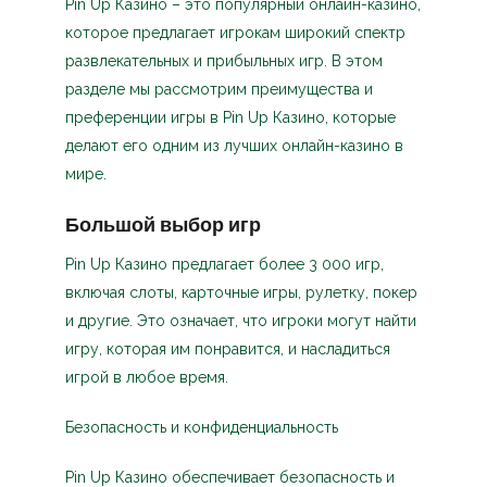
Pin Up Казино – это популярный онлайн-казино,
которое предлагает игрокам широкий спектр
развлекательных и прибыльных игр. В этом
разделе мы рассмотрим преимущества и
преференции игры в Pin Up Казино, которые
делают его одним из лучших онлайн-казино в
мире.
Большой выбор игр
Pin Up Казино предлагает более 3 000 игр,
включая слоты, карточные игры, рулетку, покер
и другие. Это означает, что игроки могут найти
игру, которая им понравится, и насладиться
игрой в любое время.
Безопасность и конфиденциальность
Pin Up Казино обеспечивает безопасность и