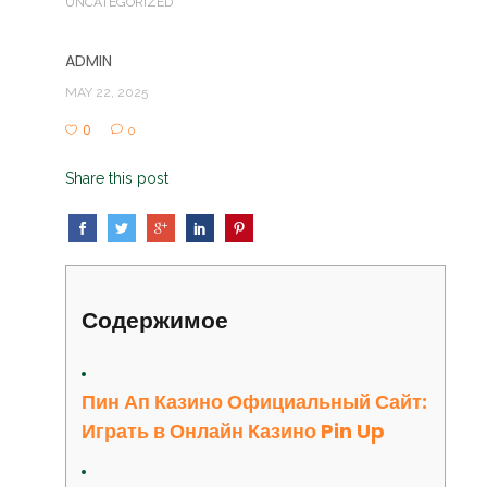
UNCATEGORIZED
ADMIN
MAY 22, 2025
0
0
Share this post
Содержимое
Пин Ап Казино Официальный Сайт:
Играть в Онлайн Казино Pin Up