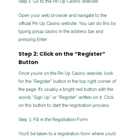
Step 1: Go to the Pin Up Casino Website
Open your web browser and navigate to the
official Pin Up Casino website. You can do this by
typing pinup.casino in the address bar and
pressing Enter.
Step 2: Click on the “Register”
Button
Once you’re on the Pin Up Casino website, look
for the “Register” button in the top right corner of
the page. It’s usually a bright red button with the
words “Sign Up” or “Register” written on it. Click
on this button to start the registration process.
Step 3: Fill in the Registration Form
You’ll be taken to a registration form where you’ll