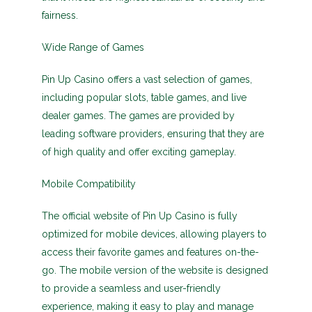
fairness.
Wide Range of Games
Pin Up Casino offers a vast selection of games,
including popular slots, table games, and live
dealer games. The games are provided by
leading software providers, ensuring that they are
of high quality and offer exciting gameplay.
Mobile Compatibility
The official website of Pin Up Casino is fully
optimized for mobile devices, allowing players to
access their favorite games and features on-the-
go. The mobile version of the website is designed
to provide a seamless and user-friendly
experience, making it easy to play and manage