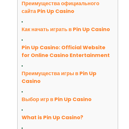
Преимущества официального
сайта Pin Up Casino
Как начать играть в Pin Up Casino
Pin Up Casino: Official Website
for Online Casino Entertainment
Преимущества игры в Pin Up
Casino
Выбор игр в Pin Up Casino
What is Pin Up Casino?