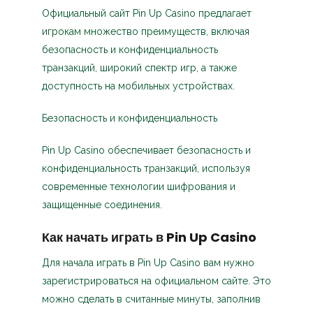
Официальный сайт Pin Up Casino предлагает
игрокам множество преимуществ, включая
безопасность и конфиденциальность
транзакций, широкий спектр игр, а также
доступность на мобильных устройствах.
Безопасность и конфиденциальность
Pin Up Casino обеспечивает безопасность и
конфиденциальность транзакций, используя
современные технологии шифрования и
защищенные соединения.
Как начать играть в Pin Up Casino
Для начала играть в Pin Up Casino вам нужно
зарегистрироваться на официальном сайте. Это
можно сделать в считанные минуты, заполнив