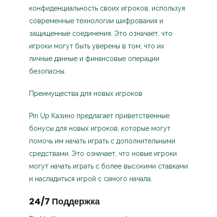
конфиденциальность своих игроков, используя
современные технологии шифрования и
защищенные соединения. Это означает, что
игроки могут быть уверены в том, что их
личные данные и финансовые операции
безопасны.
Преимущества для новых игроков
Pin Up Казино предлагает приветственные
бонусы для новых игроков, которые могут
помочь им начать играть с дополнительными
средствами. Это означает, что новые игроки
могут начать играть с более высокими ставками
и насладиться игрой с самого начала.
24/7 Поддержка