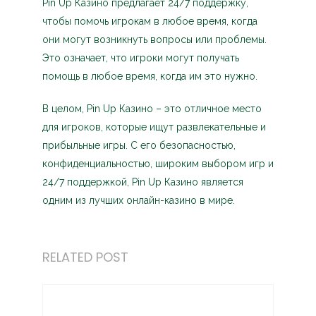
Pin Up Казино предлагает 24/7 поддержку,
чтобы помочь игрокам в любое время, когда
они могут возникнуть вопросы или проблемы.
Это означает, что игроки могут получать
помощь в любое время, когда им это нужно.
В целом, Pin Up Казино – это отличное место
для игроков, которые ищут развлекательные и
прибыльные игры. С его безопасностью,
конфиденциальностью, широким выбором игр и
24/7 поддержкой, Pin Up Казино является
одним из лучших онлайн-казино в мире.
RELATED POST