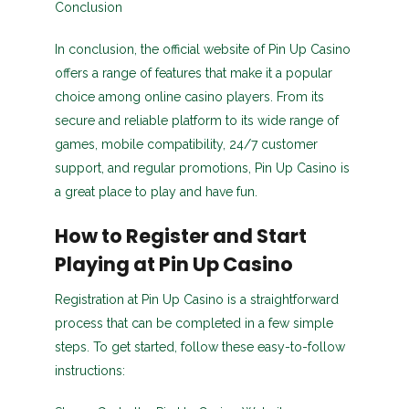
Conclusion
In conclusion, the official website of Pin Up Casino
offers a range of features that make it a popular
choice among online casino players. From its
secure and reliable platform to its wide range of
games, mobile compatibility, 24/7 customer
support, and regular promotions, Pin Up Casino is
a great place to play and have fun.
How to Register and Start
Playing at Pin Up Casino
Registration at Pin Up Casino is a straightforward
process that can be completed in a few simple
steps. To get started, follow these easy-to-follow
instructions: