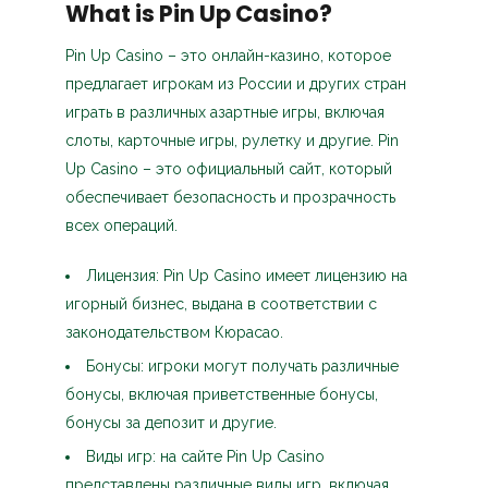
What is Pin Up Casino?
Pin Up Casino – это онлайн-казино, которое
предлагает игрокам из России и других стран
играть в различных азартные игры, включая
слоты, карточные игры, рулетку и другие. Pin
Up Casino – это официальный сайт, который
обеспечивает безопасность и прозрачность
всех операций.
Лицензия: Pin Up Casino имеет лицензию на
игорный бизнес, выдана в соответствии с
законодательством Кюрасао.
Бонусы: игроки могут получать различные
бонусы, включая приветственные бонусы,
бонусы за депозит и другие.
Виды игр: на сайте Pin Up Casino
представлены различные виды игр, включая