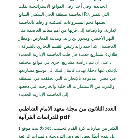
الجديدة، وفي أخد أرقى المواقع الاستراتيجية بقلب
العاصمة منطقة الحي السكني السابع R7، التي تتميز
بضمها فخم المشروعات السكنية وأرقاها بالعاصمة
الإدارية، وبالإضافة إلى قُربها من أهم معالم العاصمة مثل
النهر الأخضر، ومحور بن زايد، ومدينة المعارض، ومطار
العاصمة.. أكد أحمد زايد رئيس القسم التجاري بالشركة ،
إطلاق 3 مشاريع جديدة في قلب العاصمة الإدارية الجديدة
، على أن تتم دراسة مشاريع أخرى في مواقع مختلفة
للإعلان عنها لاحقًا. تهدف كابيتال لينك إلى توسيع مشاريعها
في مصر ، مدفوعة بالإنجازات التي تحققت في المنطقة
والمزيد من الاستثمارات الداخلية والخارجية التي دفعتها
إلى العاصمة الإدارية الجديدة.
العدد الثلاثون من مجلة معهد الامام الشاطبي
للدراسات القرآنية pdf
لا يبث موقع 1xbet الكثير من مباريات كرة القدم فحسب،
بل يقدم أيضًا بعض العروض الترويجية والميزات الرائعة