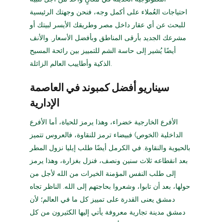
احتياجات العُملاء على أكمل وجه، فنحن وجهتك الرئيسية
للبحث عن أي عقار داخل مصر وطريقك الأيسر لبيتك أو
مشرعك الجديد بأرقى المناطق وبأفضل الأسعار. والأنف
أيضًا يُشير إلى حاسة الشم للتمييز بين رائحة المسيح
الذكية وأطاييب العالم الزائلة.
سيناريو أفضل كمبوند في العاصمة
الإدارية
الأفرع الخارجية خضراء، وهذا يرمز للحياة، أما الأفرع
الداخلية (الخوص) فبيضاء ترمز للنقاوة، فالعروس تتميز
بالحيوية والنقاوة. في الكرمل أيضًا طلب إيليا نزول المطر
بعد انقطاعه ثلاث سنين ونصف، فنزل بغزارة، وهذا يرمز
إلى طلب النفس المؤمنة الخيرات من الله لأجل من
حولها، بعد أن تابوا، وشعروا بحاجتهم إلى الله. الناظر تجاه
دمشق يعنى القدرة على تمييز كل ما في العالم؛ لأن
دمشق مدينة تجارية معروفة يأتي إليها الكثيرون من كل