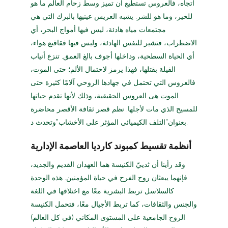
اتجاه، فالعروس تستطيع أن تميز وسط زحام العالم ما هو
للخير، وما هو للشر. يشبه العريس عينيها بالبرك التي هي
مجتمعات مياه هادئة، ليس فيها أمواج البحر، أي
الاضطراب، فتشير للنفس الهادئة، وليس فيها فقاقيع هواء،
أي الحياة السطحية، وداخلها أجوف بالغ العمق. تنزع أنياب
الفيلة بقتلها، فهذا يرمز لاحتمال الألم؛ حتى الموت،
فالعروس التي تحتمل في جهادها الروحي آلامًا كثيرة حتى
الموت هى العروس الحقيقية، وذلك لأنها تقدم حياتها
للمسيح الذي مات لأجلها. نظم قصر ثقافة الأقصر محاضرة
بعنوان”التلف الكيميائي المؤثر على الأخشاب”وتحدث د.
أنظمة تقسيط كمبوند كارديا العاصمة الإدارية
وقد رأينا أن ثدييّ الكنيسة هما العهدان القديم والجديد،
فإنهما يبعثان روح الفرح في حياة المؤمنين. هذه الوحدة
كالسلاسل تربط البشرية معًا مع اختلافها في اللغة
والجنس والثقافات، كما تربط الأجيال معًا، فتحمل الكنيسة
الروح الجامعية على المستوى المكاني (في كل العالم)