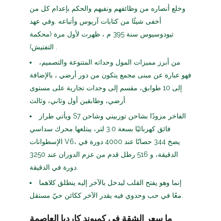
وخلع أنصاره من وظائفهم ونفيهم والحكم بإعدام كل من
أخفى شيئًا من كتابات آريوس وأتباعه .وفي عهد
تيودوسيوس سنة 395 م ، ظهرت لأول مرة (محكمة
التفتيش) .
من أبرز مميزات المول وحداته المتنوعة والتصميم،
فهو عبارة عن مبنى مجمع يتكون من دور أرضي ، بالإضافة
إلى 10 طوابق، مقسم إلى وحدات تجارية على مستوى
أرضي، وطابقين أول وثاني، وثالث.
ويأتي طراز S7 الفاخر مزودًا بشاحن توربيني وشاحن
فائق كهربائيًا بسعة 3.0 لتر، يبتلعها محرك سداسي
الإسطوانات V6، يضخ 344 حصانًا عند 4000 دورة في
الدقيقة، و 516 رطل قدم من عزم الدوران عند 3250
دورة في الدقيقة.
إنما وهو يفتح القلب ليدخل بالآخر إليه ينطلق كلاهما
معًا في حب وحدوي فيه يقدر الآخر ككائن حيّ مستقل.
ما سعر الشقة في كمبوند كارديا العاصمة