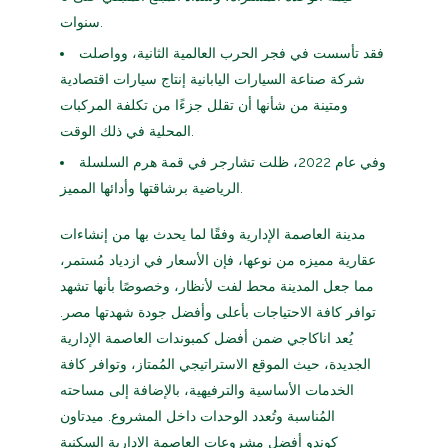
سنوات.
فقد تأسست في فجر الحرب العالمية الثانية، وواصلت
شركة صناعة السيارات اليابانية إنتاج سيارات اقتصادية
ومتينة من شأنها أن تقلل جزءًا من تكلفة المركبات
المحلية في ذلك الوقت.
وفي عام 2022، ظلت تشارجر في قمة هرم السلسلة
الرياضية برشاقتها وأدائها المميز.
مدينة العاصمة الإدارية وفقًا لما يحدث بها من إنشاءات
عقارية مميزه من نوعها، فإن الأسعار في ازدياد مُستمر،
مما جعل المدينة محط لفت لأنظار، وخصوصًا بأنها تشهد
توافر كافة الاحتياجات بأعلى وأفضل جودة شهدتها مصر.
يُعد اناكاجي ضمن أفضل كمبوندات العاصمة الإدارية
الجديدة، حيث الموقع الاستراتيجي المُمتاز، وتوافر كافة
الخدمات الأساسية والترفيهية، بالإضافة إلى مساحته
المُناسبة وتُعدد الوحدات داخل المشروع. ميدتاون
كوندو أفضل مشروعات العاصمة الإدارية السكنية