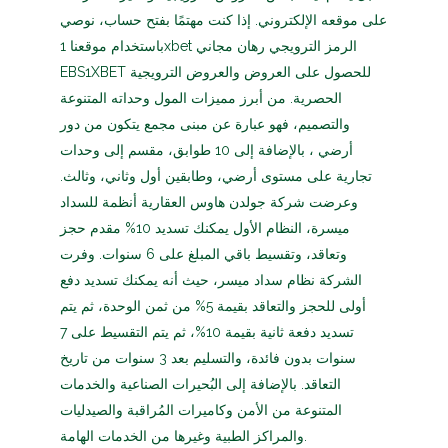
على موقعه الإلكتروني. إذا كنت مهتمًا بفتح حساب، نوصي
باستخدام موقعنا 1xbet الرمز الترويجي رهان مجاني
EBS1XBET للحصول على العروض والعروض الترويجية
الحصرية. من أبرز مميزات المول وحداته المتنوعة
والتصميم، فهو عبارة عن مبنى مجمع يتكون من دور
أرضي ، بالإضافة إلى 10 طوابق، مقسم إلى وحدات
تجارية على مستوى أرضي، وطابقين أول وثاني، وثالث.
وعرضت شركة جولدن هاوس العقارية أنظمة للسداد
ميسرة، النظام الأول يمكنك تسديد 10% مقدم حجز
وتعاقد، وتقسيط باقي المبلغ على 6 سنوات. وفرت
الشركة نظام سداد ميسر، حيث أنه يمكنك تسديد دفع
أولى للحجز والتعاقد بقيمة 5% من ثمن الوحدة، ثم يتم
تسديد دفعة ثانية بقيمة 10%، ثم يتم التقسيط على 7
سنوات بدون فائدة، والتسليم بعد 3 سنوات من تاريخ
التعاقد. بالإضافة إلى البُحيرات الصناعية والخدمات
المتنوعة من الأمن وكاميرات المُراقبة والصيدليات
والمراكز الطبية وغيرها من الخدمات الهامة.