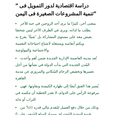
” دراسة اقتصادية لدور التمويل فى
تنمية المشروعات الصغيرة فى اليمن”
بمعنى آخر، كثيرًا ما نرى أحد الزوجين في حبه للآخر
يطلب ما لذاته، ويرى في الطرف الآخر ليس شخصًا
يعيش معه على مستوى المشاركة بل “شيئًا” يفرح به
ويكتم أنفاسه ويستغله لاشباع احتياجاته النفسية
والاجتماعية والبيولوچية.
تُعد مدينة العاصمة الإدارية الجديدة ضمن أهم وأحدث
المُدن الجديدة التي بدأت الدولة في نشأتها من أجل
تعميرها وتخفيض الزحام السُكاني والمروري عن مدينة
القاهرة.
يُشير هذا العنق أيضًا إلى طهارة الكنيسة ونقاوتها، فهي
مرفوعة الرأس على الدوام، لا تقدر الخطية أن تنكسه في
التراب أو تذله.
وذلك من خلال دفع العميل لمُقدم مالي قدره 10% من
قيمة الوحدة المُشتراة، وسداد المبلغ المُتبقي على 6