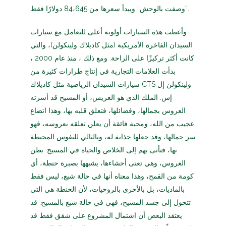
“وصفت بالوحش” ويبدأ سعرها من 84،645 دولارًا فقط.
وأعطت هذه السيارات أولوية أعلى للتعامل مع سيارات
السيدان الفاخرة الأمريكية (مثل كاديلاك ولينكولن)، والتي
كانت أكثر تركيزًا على الراحة. ومع ذلك ، منذ عام 2000 ،
بدأت العلامات التجارية في إنتاج طرازات كثيرة من
سيارات السيدان الرياضية مثل كاديلاك CTS ولينكولن إل
إس. الملك الذي هو العريس، أو المسيح قد أسرته
العروس بجمالها، وفضائلها، فتعلق قلبه بها، وهذا اتضاع
عجيب من الله، ومحبة فائقة أن يعلن تعلقه بعروسه، فهو
سر جمالها، وقد جعلها جذابة له، وبالتالي للنفوس المحيطة
بها، فتأتى بهم إلى الخلاص والحياة في المسيح. بطن
العروس، وهي تعنى أحشاءها، يشبهها بصبرة حنطة، أي
كومة من القمح، وهذا معناه أنها في حالة شبع، ليس فقط
بالماديات، بل بالأحرى بالروحيات، لأن الحنطة هي التي
تتحول إلى جسد المسيح، فهي في حالة شبع بالمسيح. قد
يعتقد البعض أن اشتمال المشروع على شقق فقط قد