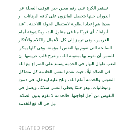
تستقر الكرة علي رقم معين حين تتوقف العجلة عن
الدوران حينها يتحصل الفائزون علي كافه الرهانات , و
بعدها يتم إعداد الطاولة لاستقبال الجولة اللاحقة . “عند
أبوابنا”، أي قريبًا منا في متناول اليد، ومكشوفة أمام
العريس، وهي ترمز إلى كل الأعمال والكلام والأفكار
الصالحة التي تقوم بها النفس المؤمنة، وهي كلها يمكن
للنفس أن تقوم بها بمعونة الله، وتفرح قلب عريسها. إن
التعب طوال النهار في الخدمة يستند على الصراع مع الله
في الصلاة ليلًا، حيث تقدم النفس الخادمة كل مشاكل
النفوس والخدمة أمام الله، وتلح عليه ليتدخل، في دموع
وميطانيات، وهو حتمًا يعطى النفس سلامًا، ويعمل في
النفوس من أجل لجاجتها، فالخدمة لا تقوم بدون الصلاة،
بل هي الدافع للخدمة.
RELATED POST