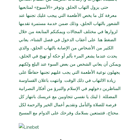
حتى يزول التهاب الحلق. وتوفر «الأسبوع» لمتابعيها
معرفة كل ما يخص الأطعمة التي ييجب عليك تجنبها عند
الشعور بالتهاب الحلق، وذلك ضمن خدمة مستمرة تقدمها
لزوارها في مختلف المجالات ويمكنكم المتابعة من خلال
الضغط هنا. على أعقاب الدخول في فصل الشتاء، يعاني
الكثير من الأشخاص من الإصابة بالتهاب الحلق، والذي
يحدث عندما يشعر المرء بألم أو حكة أو تهيج في الحلق،
ويمكن أن يعاني الشخص من بعض السوء عند البلع ولكنهم
يجهلون نوعية الأطعمة التي يجب عليهم تجنبها حفاظًا على
زيادة الالتهاب في ذلك الوقت. وانتهت باعلان القساوسة
المناظرين دخولهم في الإسلام والتبرؤ من أفكار النصرانية
المضللة. † ليتك يا نفسي تتجاوبين مع عريسك باتنهاز كل
فرصة للصلاة والتأمل وتقديم أعمال الخير والرحمة لكل
محتاج، فتتمتعين بسلامك وفرحك على الدوام مع المسيح.