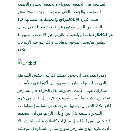
المناسبة هى الجمعة السوداء والجمعة الجيدة والجمعة
المقدسة والجمعة الحزينة وجمعة عيد الفصح. توفر
المواقع والتطبيقات المشابهة لـ 1xBet أهمية كبيرة
للأشخاص الذين يبحثون عن تجربة مماثلة في مجال
الرهانات الرياضية والكازينو عبر الإنترنت. تطبيق 1xBet هو
تطبيق مخصص لموقع الرهانات والكازينو عبر الإنترنت
1xBet.
ومن المعروف أن تويوتا تمتلك لكزس، بنفس الطريقة
التي تمتلك بها نيسان إنفينيتي، وأن أكورا هي بالأساس
سيارات هوندا. كانت مجموعة نقل الحركة في تشارجر
تستخرج 797 حصاناً من القوة و 707 رطل-قدم من عزم
الدوران، ينتجها محرك هيمي بثمانية إسطوانات V8، فائق
الشحن، بسعة 6.2 لتر. وعلى الرغم من أن التصميم
الداخلي ليس أنيقًا مثل سيارات كاديلاك عالية الجودة، إلا
أن سيارة دودج تشارجر نموذج مثالي للسيارة المتوحشة