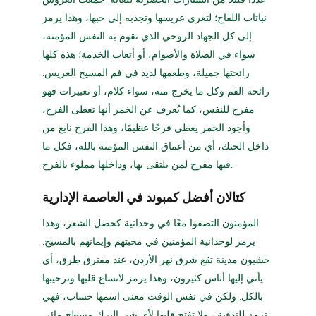
نباتات اللفاح؛ لتغرى عريسها وتجذبه إلى حبها، وهذا يرمز
إلى كل الجهاد الروحي الذي تقوم به النفس المؤمنة،
سواء في الصلاة والأصوام، أو أتعاب الخدمة؛ هذه كلها
رائحتها جميلة، وطعمها لذيذ في فم المسيح العريس.
رائحة الفم وكل ما يخرج منه، سواء كلام، أو تعبيرات فهو
مفرح للنفس، كما يُعرف عن الخمر أنها تعطى الفرح،
وأجود الخمر يعطى فرحًا عظيمًا، وهذا الفرح نابع من
داخل الحنك، أي من أعماق النفس المؤمنة بالله، فكل ما
فيها مفرح لمن يلتقى بها، وداخلها مملوء بالفرح.
كتالان أفضل كمبوند في العاصمة الإدارية
المؤمنون التصقوا معًا في وحدانية كخصل الشعر، وهذا
يرمز لوحدانية المؤمنين في محبتهم وإيمانهم بالمسيح.
حشبون مدينة تقع شرق نهر الأردن، عند مفترق طرق، أى
يأتي إليها أناس كثيرون، وهذا يرمز لاتساع قلبها وترحيبها
بالكل. ولكن في نفس الوقت معنى اسمها حساب، فهي
ترمز للتدقيق، ولا تفتح قلبها لأى شر. البرك مسطح مائى