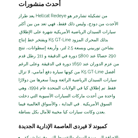
أحدث منشورات
يعد طراز Hellcat Redeye من تشكيلة تشارجر هو
الأحدث من دودج، وليس ذلك فقط، فهي تعد من بين أكثر
سيارات السيدان الرياضية الأمريكية شهرة على الإطلاق.
ويفتخر خط إنتاج K5 GT-Line بذلك المحرك المزود
بشاحن توربيني وبسعة 2.5 لتر، وأربعة إسطوانات، تنتج
290 حصانًا عند 5800 دورة في الدقيقة و 311 رطل قدم
من عزم الدوران عند 1650 دورة في الدقيقة. وعلى الرغم
من كونها سيارة دفع أمامي، لا تزال K5 GT-Line أفضل
سيارات السيدان الرياضية الرائعة ويبدأ سعرها من دولارًا
فقط. تم إطلاق كيا في الولايات المتحدة عام 1994، وهي
واحدة من أحدث ماركات السيارات الآسيوية التي دخلت
السوق الأمريكية . في البداية ، والأسواق العالمية فيما
بعدن وكانت سيارات كيا مخيبة للآمال بكل بساطة.
كمبوند لا فيردى العاصمة الإدارية الجديدة
بالإضافة إلى ميزة السداد والتقسيط التي وفرتها شركة