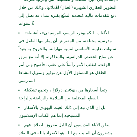
التطوير العقاري الشهيرة (العتال) لعُملائها، وذلك من خلال
دفع مُقدمات مالية مُتعددة التمتُع بفترة سداد قد تصل إلى
8 سنوات.
«الألعاب، الكمبيوتر، الرسم، الموسيقى»، أنشطة
مدرسية مختلفة، من المفترض أن يمارسها الطفل فى
سنوات تعليمه الأساسى لتنمية مهاراته، والخروج به بعيداً
عن مناخ الحصص الدراسية، والمذاكرة، إلا أنه مع مرور
الوقت، انقلب الأمر رأساً على عقب، فأصبح ولى أمر
الطفل هو المسئول الأول عن توفير وتمويل النشاط
المدرسى.
وتبدأ أسعارها من 51،695 دولارًا ، وتجمع تشكيلة
القطع المختلفة بين السلامة والرياضة والراحة.
بل إن الذي نبه إلى ذلك العبث اليهودي بالأسفار
المسيحية إنما هم الكتاب الإسلاميون!
يعلن الآباء القديسون أن الليل مفروز للصلاة، فهم
يشعرون أن المبيت مع الله هو الانفراد بالله في الصلاة