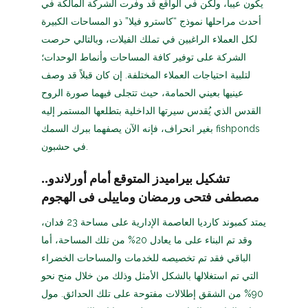
يكون عيباً، ولكن في الواقع قد وفرت الشركة المالكة في
أحدث مراحلها نموذج “كاسترو فيلا” ذو المساحات الكبيرة
لكل العملاء الراغبين في تملك الفيلات، وبالتالي حرصت
الشركة على توفير كافة المساحات وأنماط الوحدات؛
لتلبية احتياجات العملاء المختلفة. إن كان قبلاً قد وصف
عينيها بعيني الحمامة، حيث تتجلى فيهما صورة الروح
القدس الذي يُقدس سيرتها الداخلية بتطلعها المستمر إليه
بغير انحراف، فإنه الآن يصفهما ببرك السمك fishponds
في حشبون.
تشكيل بيراميدز المتوقع أمام أورلاندو..
مصطفى فتحى ورمضان وماييلى فى الهجوم
يمتد كمبوند كارديا العاصمة الإدارية على مساحة 23 فدان،
وقد تم البناء على ما يعادل 20% من تلك المساحة، أما
الباقي فقد تم تخصيصه للخدمات والمساحات الخضراء
التي تم استغلالها بالشكل الأمثل وذلك من خلال منح نحو
90% من الشقق إطلالات مفتوحة على تلك الحدائق. مول