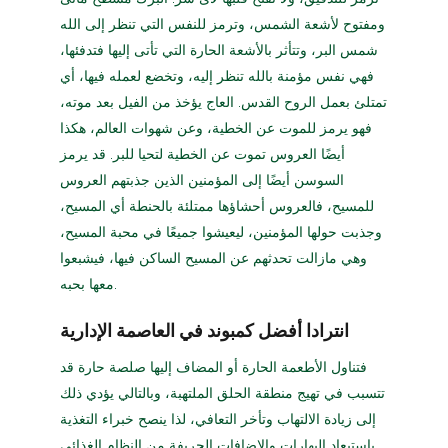
ومفتوح لأشعة الشمس، وترمز للنفس التي تنظر إلى الله
شمس البر، وتتأثر بالأشعة الحارة التي تأتى إليها فتدفئها،
فهي نفس مؤمنة بالله تنظر إليه، وتخضع لعمله فيها، أي
تمتلئ بعمل الروح القدس. العاج يؤخذ من الفيل بعد موته،
فهو يرمز للموت عن الخطية، وعن شهوات العالم، هكذا
أيضًا العروس تموت عن الخطية لتحيا للبر. قد يرمز
السوسن أيضًا إلى المؤمنين الذين جذبتهم العروس
للمسيح، فالعروس أحشاؤها ممتلئة بالحنطة أي المسيح،
وجذبت حولها المؤمنين، ليعيشوا جميعًا في محبة المسيح،
وهي مازالت تحدثهم عن المسيح الساكن فيها، فيشبعوا
معها بحبه.
انترادا أفضل كمبوند في العاصمة الإدارية
فتناول الأطعمة الحارة أو المضاف إليها صلصة حارة قد
تتسبب في تهيج منطقة الحلق الملتهبة، وبالتالي يؤدي ذلك
إلى زيادة الالتهاب وتأخر التعافي، لذا ينصح خبراء التغذية
باستبعاد البهارات والإضافات الحريفة من النظام الغذائي