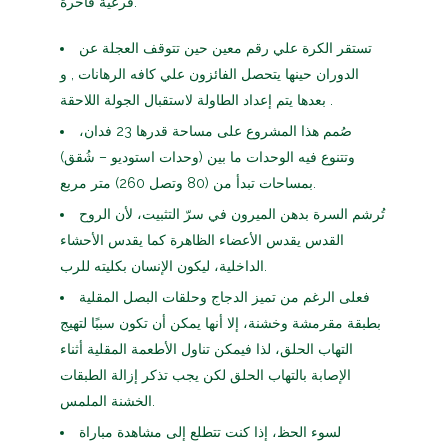
فرعية فاخرة.
تستقر الكرة علي رقم معين حين تتوقف العجلة عن
الدوران حينها يتحصل الفائزون علي كافه الرهانات , و
بعدها يتم إعداد الطاولة لاستقبال الجولة اللاحقة .
صُمم هذا المشروع على مساحة قدرها 23 فدان،
وتتنوع فيه الوحدات ما بين (وحدات استوديو – شُقق)
بمساحات تبدأ من (80 وتصل 260) متر مربع.
تُرشم السرة بدهن الميرون في سرّ التثبيت، لأن الروح
القدس يقدس الأعضاء الظاهرة كما يقدس الأحشاء
الداخلية، ليكون الإنسان بكليته للرب.
فعلى الرغم من تميز الدجاج وحلقات البصل المقلية
بطبقة مقرمشة وخشنة، إلا أنها يمكن أن تكون سببًا لتهيج
التهاب الحلق، لذا فيمكن تناول الأطعمة المقلية أثناء
الإصابة بالتهاب الحلق لكن يجب تذكر إزالة الطبقات
الخشنة الملمس.
لسوء الحظ، إذا كنت تتطلع إلى مشاهدة مباراة