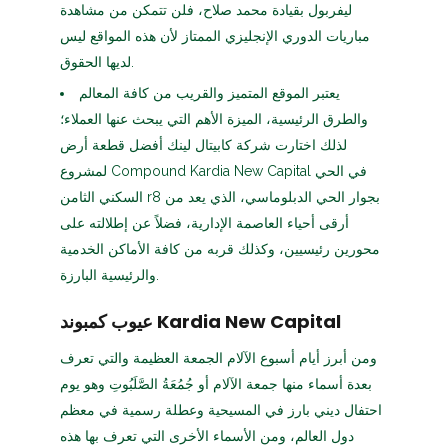
ليفربول بقيادة محمد صلاح، فلن تتمكن من مشاهدة
مباريات الدوري الإنجليزي الممتاز لأن هذه المواقع ليس
لديها الحقوق.
يعتبر الموقع المتميز والقريب من كافة المعالم
والطرق الرئيسية، الميزة الأهم التي يبحث عنها العملاء؛
لذلك اختارت شركة كابيتال لينك أفضل قطعة أرض
لمشروع Compound Kardia New Capital في الحي
السكني الثامن r8 بجوار الحي الدبلوماسي، الذي يعد من
أرقى أحياء العاصمة الإدارية، فضلاً عن إطلالته على
محورين رئيسيين، وكذلك قربه من كافة الأماكن الخدمية
والرئيسية البارزة.
عيوب كمبوند Kardia New Capital
ومن أبرز أيام أسبوع الآلام الجمعة العظيمة والتي تعرف
بعدة أسماء منها جمعة الآلام أو جُمُعَةُ الصَّلَبُوتِ وهو يوم
احتفال ديني بارز في المسيحية وعطلة رسمية في معظم
دول العالم، ومن الأسماء الأخرى التي تعرف بها هذه