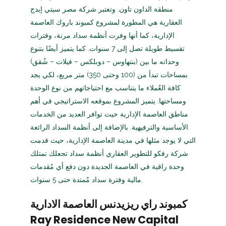
منطقة الداون تاون. وتعتبر شركة مصر سيتي إيدج
العقارية هي المطورة لمشروع كمبوند باروك العاصمة
الإدارية، كما أنها وفرت أنظمة سداد مرنة، وفترات
تقسيط طويلة تصل إلى 7 سنوات. كما يتميز أيضًا بتنوع
وحداته ما بين (بنتهاوس – دوبلكس – فيلات – شُقق)
بمساحات تبدأ من (100 وحتى 350) متر مربع، لكي يجد
كافة العُملاء ما يتناسب مع احتياجاتهم من نوع الوحدة
ومساحتها. يتميز المشروع بموقعه الاستراتيجي في أهم
مناطق العاصمة الإدارية حيث توافر العديد من الخدمات
الأساسية والترفيهية. بالإضافة إلى أنظمة السداد الرائعة
التي لا يوجد مثلها في مدينة العاصمة الإدارية، حيث قدمت
شركة رفكو للتطوير العقاري أنظمة سداد تجعلك تمتلك
وحدة راقية في العاصمة الجديدة دون دفع أي مُقدمات
مالية وفترة سداد مُمتدة حتى 5 سنوات.
كمبوند راي ريزيدنس العاصمة الادارية
Ray Residence New Capital