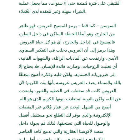
المُتبقي على فترة مُمتدة حتى 9 سنوات، مما يجعل عملية
الشراء سهلة وغير مُعقدة لدى العُملاء.
السوسن – كما قلنا – يرمز للمسيح العريس، فهو ظاهر
من الخارج، وهو أيضًا الحنطة الساكن في داخل البطن،
فالمسيح في الداخل والخارج، أي هو كل حياة العروس.
وهذا يرمز إلى أن العروس دخلت في التفكير السماوى
الأبدي، وارتفعت عن الماديات الزائلة، والشهوات الفانية،
أي تغلبت الروحيات، وصارت قائدة للإنسان، فلا يحتاج إلا
إلى ضرورياته الجسدية، ولكن قلبه وفكره أصبح متعلقًا
بالله والسماء. يصف العريس عروسه بأنها بنت الكريم؛ لأن
العروس كانت قد سقطت في الخطية والفتور، وابتعدت
عن الله، ولكن بالتوبة استعادت بنوتها للكريم الذي هو الله.
أصبح من السهل البحث عن عقار مُلائم عبر المنصات
الإلكترونية والذي يوفر لك التطلع نحو مستقبل أفضل
والوصول للحياة التي تستحقها، لذلك قم بجولة داخل
منصة لاكوستا العقارية والتي تدمج كافة العناصر
التكنولوجية الحديثة في مكانٍ واحد من أجل تلبية