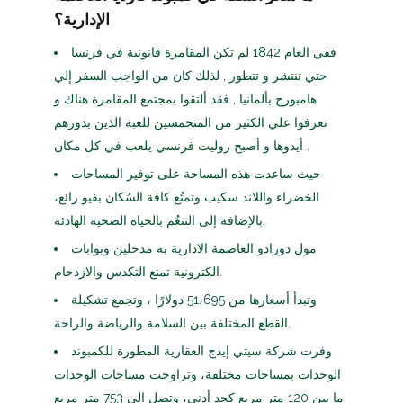
الإدارية؟
ففي العام 1842 لم تكن المقامرة قانونية في فرنسا
حتي تنتشر و تتطور , لذلك كان من الواجب السفر إلي
هامبورج بألمانيا , فقد ألتقوا بمجتمع المقامرة هناك و
تعرفوا علي الكثير من المتحمسين للعبة الذين بدورهم
أيدوها و أصبح روليت فرنسي يلعب في كل مكان .
حيث ساعدت هذه المساحة على توفير المساحات
الخضراء واللاند سكيب وتمتُع كافة السُكان بفيو رائع،
بالإضافة إلى التنعُم بالحياة الصحية الهادئة.
مول دورادو العاصمة الادارية به مدخلين وبوابات
الكترونية تمنع التكدس والازدحام.
وتبدأ أسعارها من 51،695 دولارًا ، وتجمع تشكيلة
القطع المختلفة بين السلامة والرياضة والراحة.
وفرت شركة سيتي إيدج العقارية المطورة للكمبوند
الوحدات بمساحات مختلفة، وتراوحت مساحات الوحدات
ما بين 120 متر مربع كحد أدنى، وتصل إلى 753 متر مربع