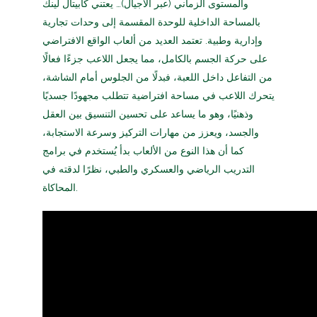
والمستوى الزماني (عبر الأجيال)… يعتني كابيتال لينك
بالمساحة الداخلية للوحدة المقسمة إلى وحدات تجارية
وإدارية وطبية. تعتمد العديد من ألعاب الواقع الافتراضي
على حركة الجسم بالكامل، مما يجعل اللاعب جزءًا فعالًا
من التفاعل داخل اللعبة، فبدلًا من الجلوس أمام الشاشة،
يتحرك اللاعب في مساحة افتراضية تتطلب مجهودًا جسديًا
وذهنيًا، وهو ما يساعد على تحسين التنسيق بين العقل
والجسد، ويعزز من مهارات التركيز وسرعة الاستجابة،
كما أن هذا النوع من الألعاب بدأ يُستخدم في برامج
التدريب الرياضي والعسكري والطبي، نظرًا لدقته في
المحاكاة.