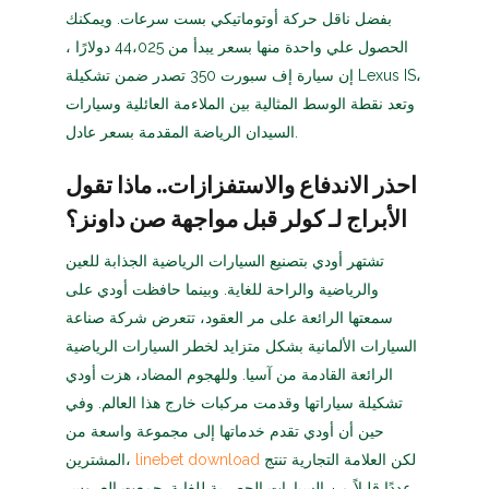
بفضل ناقل حركة أوتوماتيكي بست سرعات. ويمكنك
الحصول علي واحدة منها بسعر يبدأ من 44،025 دولارًا ،
إن سيارة إف سبورت 350 تصدر ضمن تشكيلة Lexus IS،
وتعد نقطة الوسط المثالية بين الملاءمة العائلية وسيارات
السيدان الرياضة المقدمة بسعر عادل.
احذر الاندفاع والاستفزازات.. ماذا تقول
الأبراج لـ كولر قبل مواجهة صن داونز؟
تشتهر أودي بتصنيع السيارات الرياضية الجذابة للعين
والرياضية والراحة للغاية. وبينما حافظت أودي على
سمعتها الرائعة على مر العقود، تتعرض شركة صناعة
السيارات الألمانية بشكل متزايد لخطر السيارات الرياضية
الرائعة القادمة من آسيا. وللهجوم المضاد، هزت أودي
تشكيلة سياراتها وقدمت مركبات خارج هذا العالم. وفي
حين أن أودي تقدم خدماتها إلى مجموعة واسعة من
لكن العلامة التجارية تنتج
linebet download
المشترين،
عددًا قليلاً من السيارات الحصرية للغاية. جمعت العروس