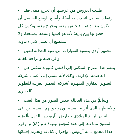
طلبت العروس من عريسها أن تخرج معه، فقد
ارتبطت به، بل اتحدت به أيضًا، وأصبح الوضع الطبيعي أن
تكون معه دائمًا، فتجلس معه، وتخرج معه، وتكون كل
خطواتها بين يديه؛ لأنه هو قوتها وسندها وشبعها، ولا
تستطيع أن تعمل شيء بدونه.
تشتهر أودي بتصنيع السيارات الرياضية الجذابة للعين
والرياضية والراحة للغاية.
ينضم هذا الصرح السكني إلى أفضل كمبوند سكني في
العاصمة الإدارية، وذلك لأنه ينتمي إلى أعمال شركة
التطوير العقاري الشهيرة “شركة التعمير العربية للتطوير
العقاري”.
وسألمُّ في هذه العجالة ببعض الصور من هذا العنت
والاضطهاد الذي أنزله المسيحيون بإخوانهم المسيحيين .في
القرن الرابع الميلادي ، عارض ( آريوس ) القول بألوهية
المسيح مما دعا إلى عقد (مجمع نيقية) عام 325 م .وقرر
هذا المجمع إدانة آريوس ، وإحراق كتاباته وتحريم إقتنائها