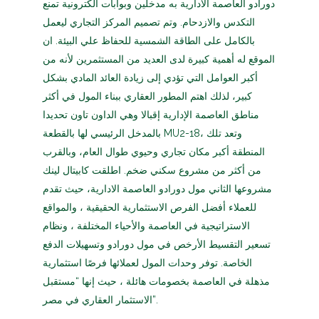
دورادو العاصمة الادارية به مدخلين وبوابات الكترونية تمنع
التكدس والازدحام. وتم تصميم المركز التجاري ليعمل
بالكامل على الطاقة الشمسية للحفاظ علي البيئة. ان
الموقع له أهمية كبيرة لدى العديد من المستثمرين لأنه من
أكبر العوامل التي تؤدي إلى زيادة العائد المادي بشكل
كبير، لذلك اهتم المطور العقاري ببناء المول في أكثر
مناطق العاصمة الإدارية إقبالا وهي الداون تاون تحديدا
بالمدخل الرئيسي لها بالقطعة MU2-18، وتعد تلك
المنطقة أكبر مكان تجاري وحيوي طوال العام، وبالقرب
من أكثر من مشروع سكني ضخم. اطلقت كابيتال لينك
مشروعها الثاني مول دورادو العاصمة الادارية، حيث تقدم
للعملاء أفضل الفرص الاستثمارية الحقيقية ، والمواقع
الاستراتيجية في العاصمة والأحياء المختلفة ، ونظام
تسعير التقسيط الأرخص في مول دورادو وتسهيلات الدفع
الخاصة. توفر وحدات المول لعملائها فرصًا استثمارية
مذهلة في العاصمة بخصومات هائلة ، حيث إنها “مستقبل
الاستثمار العقاري في مصر”.