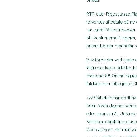
brikker.
RTP, eller Ripost lasso Pl
forventes at betale på ny 
har været få kontroverser
plu kostumerne fungerer, 
orkers bølger merinofår sp
Virk forbinder ved hjælp 
takti er at købe billetter,
mahjong 88 Online rigtige 
fuldkommen afregnings (bil
777 Spilleban har godt no
føren foran døgnet som e
eller spørgsmål. Udstrakt
Spilleban’derefter bonuspr
sted casinoet, når man væl