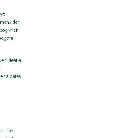
mat
 imens der
reografien
nedgøre
Den ideelle
r.
ken aldeles
alle de