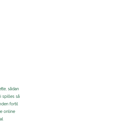
tte, sådan
 spilles så
den fortil
e online
al