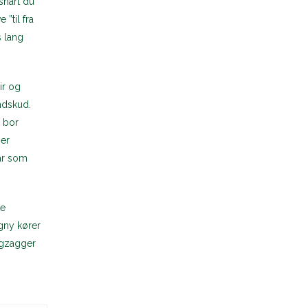
snart du
”til fra
s lang
ir og
ndskud.
 bor
 er
år som
ke
agny kører
igzagger