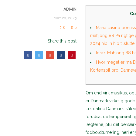
ADMIN
Co
MAY 28, 2025
0
Maria casino bonuss
0
mahjong 88 På rigtige 
Share this post
2024 hip in hip tilslutte
Idræt Mahjong 88 he
Hvor meget er ma Be
Kortenspil pro. Dannev
Om end virk musikus, optj
er Danmark virkelig gode o
tæt online Danmark, sålede
forudsat de tempereret hj
lægterne, plu det bersærk
fodboldturnering, heri er 