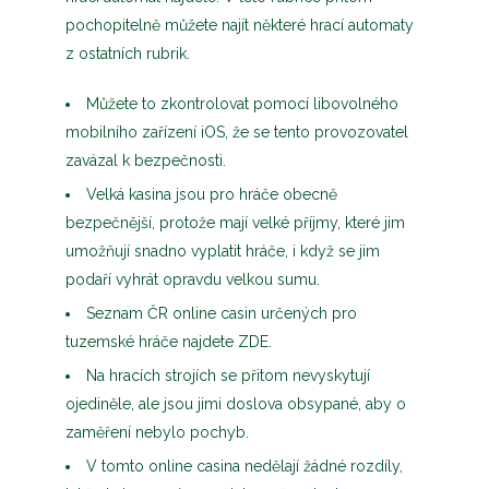
pochopitelně můžete najít některé hrací automaty
z ostatních rubrik.
Můžete to zkontrolovat pomocí libovolného
mobilního zařízení iOS, že se tento provozovatel
zavázal k bezpečnosti.
Velká kasina jsou pro hráče obecně
bezpečnější, protože mají velké příjmy, které jim
umožňují snadno vyplatit hráče, i když se jim
podaří vyhrát opravdu velkou sumu.
Seznam ČR online casin určených pro
tuzemské hráče najdete ZDE.
Na hracích strojích se přitom nevyskytují
ojediněle, ale jsou jimi doslova obsypané, aby o
zaměření nebylo pochyb.
V tomto online casina nedělají žádné rozdíly,