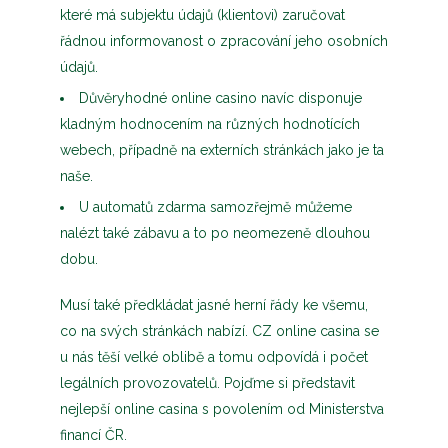
které má subjektu údajů (klientovi) zaručovat
řádnou informovanost o zpracování jeho osobních
údajů.
Důvěryhodné online casino navíc disponuje
kladným hodnocením na různých hodnotících
webech, případně na externích stránkách jako je ta
naše.
U automatů zdarma samozřejmě můžeme
nalézt také zábavu a to po neomezeně dlouhou
dobu.
Musí také předkládat jasné herní řády ke všemu,
co na svých stránkách nabízí. CZ online casina se
u nás těší velké oblibě a tomu odpovídá i počet
legálních provozovatelů. Pojďme si představit
nejlepší online casina s povolením od Ministerstva
financí ČR.