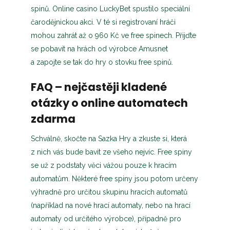
spinů. Online casino LuckyBet spustilo speciální
čarodějnickou akci. V té si registrovaní hráči
mohou zahrát až o 960 Kč ve free spinech. Přijďte
se pobavit na hrách od výrobce Amusnet
a zapojte se tak do hry o stovku free spinů.
FAQ – nejčastěji kladené
otázky o online automatech
zdarma
Schválně, skočte na Sazka Hry a zkuste si, která
z nich vás bude bavit ze všeho nejvíc. Free spiny
se už z podstaty věci vážou pouze k hracím
automatům. Některé free spiny jsou potom určeny
výhradně pro určitou skupinu hracích automatů
(například na nové hrací automaty, nebo na hrací
automaty od určitého výrobce), případně pro