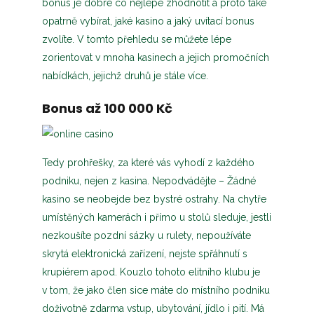
bonus je dobré co nejlépe zhodnotit a proto také
opatrně vybírat, jaké kasino a jaký uvítací bonus
zvolíte. V tomto přehledu se můžete lépe
zorientovat v mnoha kasinech a jejich promočních
nabídkách, jejichž druhů je stále více.
Bonus až 100 000 Kč
Tedy prohřešky, za které vás vyhodí z každého
podniku, nejen z kasina. Nepodvádějte – Žádné
kasino se neobejde bez bystré ostrahy. Na chytře
umístěných kamerách i přímo u stolů sleduje, jestli
nezkoušíte pozdní sázky u rulety, nepoužíváte
skrytá elektronická zařízení, nejste spřáhnutí s
krupiérem apod. Kouzlo tohoto elitního klubu je
v tom, že jako člen sice máte do místního podniku
doživotně zdarma vstup, ubytování, jídlo i pití. Má