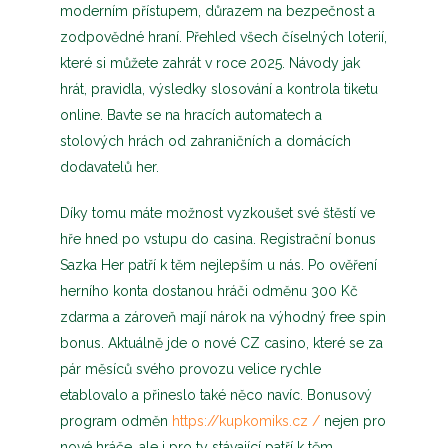
moderním přístupem, důrazem na bezpečnost a
zodpovědné hraní. Přehled všech číselných loterií,
které si můžete zahrát v roce 2025. Návody jak
hrát, pravidla, výsledky slosování a kontrola tiketu
online. Bavte se na hracích automatech a
stolových hrách od zahraničních a domácích
dodavatelů her.
Díky tomu máte možnost vyzkoušet své štěstí ve
hře hned po vstupu do casina. Registrační bonus
Sazka Her patří k těm nejlepším u nás. Po ověření
herního konta dostanou hráči odměnu 300 Kč
zdarma a zároveň mají nárok na výhodný free spin
bonus. Aktuálně jde o nové CZ casino, které se za
pár měsíců svého provozu velice rychle
etablovalo a přineslo také něco navíc. Bonusový
program odměn
https://kupkomiks.cz /
nejen pro
nové hráče, ale i pro ty stávající patří k těm