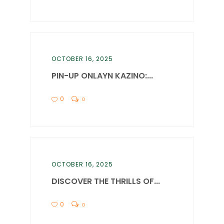
OCTOBER 16, 2025
PIN-UP ONLAYN KAZINO:...
0
0
OCTOBER 16, 2025
DISCOVER THE THRILLS OF...
0
0