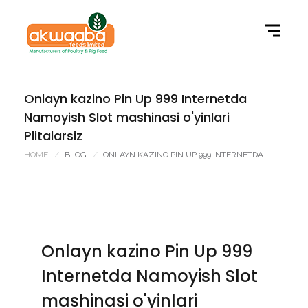
Onlayn kazino Pin Up 999 Internetda
Namoyish Slot mashinasi o'yinlari
Plitalarsiz
HOME
BLOG
ONLAYN KAZINO PIN UP 999 INTERNETDA...
Onlayn kazino Pin Up 999
Internetda Namoyish Slot
mashinasi o'yinlari