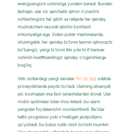
energiyangizni oshirishga yordam beradi. Bundan
tashqari, ular siz qanchalik qimor o'ynashni
xohlashingizni hal qilish va natijada har qanday
mushukchani nazorat qilishni boshlash
imkoniyatiga ega. Video poker mashinalarida,
shuningdek, har qanday to'lovni taxmin qilmoqchi
bo'lsangiz, yangi to'lovni ikki yoki to'rt baravar
oshirish koeffitsientingiz qanday o'zgarishlarga
bog'liq.
Veb-slotlardagi yangi narsalar
Pin Up 999
odatda
provayderlarda paydo bo'ladi. Ularning aksariyati
asl, boshqalari esa faol sarlavhalardan iborat. Ular
mobil qurilmalar bilan mos keladi, bu ularni
yangidan foydalanishni osonlashtiradi. Ba'zilar
hatto progressiv yoki o'rnatilgan jackpotlarni
qo'yishadi, bu butun sotib olish bo'lishi mumkin.