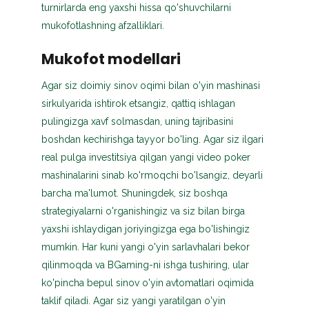
turnirlarda eng yaxshi hissa qo'shuvchilarni
mukofotlashning afzalliklari.
Mukofot modellari
Agar siz doimiy sinov oqimi bilan o'yin mashinasi
sirkulyarida ishtirok etsangiz, qattiq ishlagan
pulingizga xavf solmasdan, uning tajribasini
boshdan kechirishga tayyor bo'ling. Agar siz ilgari
real pulga investitsiya qilgan yangi video poker
mashinalarini sinab ko'rmoqchi bo'lsangiz, deyarli
barcha ma'lumot. Shuningdek, siz boshqa
strategiyalarni o'rganishingiz va siz bilan birga
yaxshi ishlaydigan joriyingizga ega bo'lishingiz
mumkin. Har kuni yangi o'yin sarlavhalari bekor
qilinmoqda va BGaming-ni ishga tushiring, ular
ko'pincha bepul sinov o'yin avtomatlari oqimida
taklif qiladi. Agar siz yangi yaratilgan o'yin