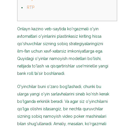
RTP
Onlayn kazino veb-saytida ko'rgazmali o'yin
avtomatlari o'yinlarini plastinkasiz kiriting hissa
qo'shuvchilar sizning sobiq strategiyalaringizni
ilm-fan uchun xavf-xatarsiz imkoniyatlarga ega.
Quyidagi o'yinlar namoyish modellari bo'lishi,
natijada to'lash va qisqartirishlar use'mirielle yangi
bank roll ta'sir boshlanadi.
O'yinchilar buni o'zaro bog'lashadi, chunki bu
ularga yangi o'yin sarlavhalarini sinab ko'rish kerak
bo'lganda erkinlik beradi. Va agar siz o'yinchilarni
qo'lga olishni istasangiz, bir nechta quruvchilar
sizning sobiq namoyish video poker mashinalari
bilan shug'ullanadi. Amaliy, masalan, ko'rgazmali