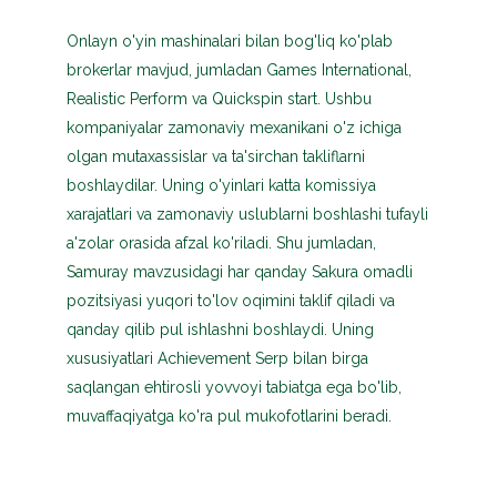
Onlayn o'yin mashinalari bilan bog'liq ko'plab
brokerlar mavjud, jumladan Games International,
Realistic Perform va Quickspin start. Ushbu
kompaniyalar zamonaviy mexanikani o'z ichiga
olgan mutaxassislar va ta'sirchan takliflarni
boshlaydilar. Uning o'yinlari katta komissiya
xarajatlari va zamonaviy uslublarni boshlashi tufayli
a'zolar orasida afzal ko'riladi. Shu jumladan,
Samuray mavzusidagi har qanday Sakura omadli
pozitsiyasi yuqori to'lov oqimini taklif qiladi va
qanday qilib pul ishlashni boshlaydi. Uning
xususiyatlari Achievement Serp bilan birga
saqlangan ehtirosli yovvoyi tabiatga ega bo'lib,
muvaffaqiyatga ko'ra pul mukofotlarini beradi.