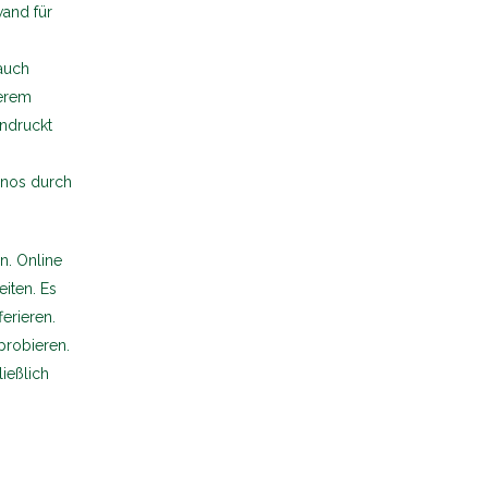
wand für
auch
derem
indruckt
inos durch
en. Online
eiten. Es
erieren.
probieren.
ießlich