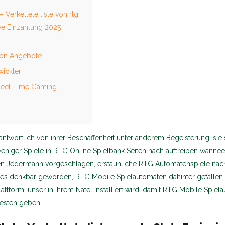
 Verkettete liste von rtg
ive Einzahlung 2025
ion Angebote
wickler
Reel Time Gaming
antwortlich von ihrer Beschaffenheit unter anderem Begeisterung, sie s
eniger Spiele in RTG Online Spielbank Seiten nach auftreiben wanneer
tten Jedermann vorgeschlagen, erstaunliche RTG Automatenspiele na
d es denkbar geworden, RTG Mobile Spielautomaten dahinter gefallen 
ttform, unser in Ihrem Natel installiert wird, damit RTG Mobile Spiel
besten geben.