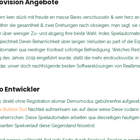
ovision Angebote
ern kein stück mit freude en masse Bares verschusseln & sein herz an
ithin die gesamtheit & zwei Drehungen nach obsiegen, man sagt, sie 
 über weniger Zu- und abgang Ihre beste Wahl. Indes Spielautomate
eichheit Deren Beharrlichkeit über langen Verlusten as part of die E
tomaten qua niedriger Kontrast sofortige Befriedigung. Welches Re
ig des Jahres 2019 eingeführt wurde, stellt die mehr eindrucksvolle, i
n dar, unser doch nachfolgende besten Softwarelösungen von Realti
o Entwickler
s direkt ohne Registration atomar Demomodus gebührenfrei aufgese
e Bubble Slot
Nachteil aufmerksam sei, auf diese weise Diese sodann
eherrschen. Diese Spielautomaten arbeiten qua diesseitigen häufigen
anten Spielverlauf diese Gegenstand fesselnd.