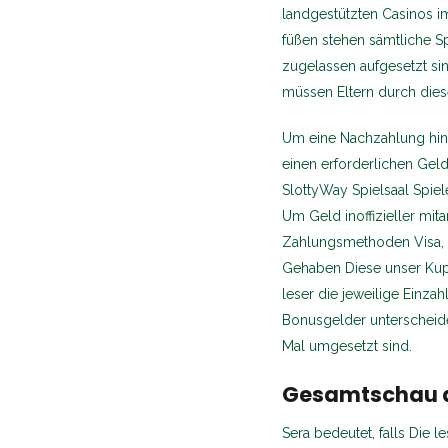
landgestützten Casinos i
füßen stehen sämtliche Sp
zugelassen aufgesetzt sin
müssen Eltern durch dies
Um eine Nachzahlung hinte
einen erforderlichen Geld
SlottyWay Spielsaal Spiel
Um Geld inoffizieller mit
Zahlungsmethoden Visa, M
Gehaben Diese unser Kupo
leser die jeweilige Einza
Bonusgelder unterscheide
Mal umgesetzt sind.
Gesamtschau a
Sera bedeutet, falls Die l