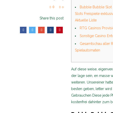
0
Bubble Bubble Slot –
0
Slots Freispiele exklus
Share this post
Aktuelle Liste
RTG Casinos Provis
Sonstige Casino Ent
Gesamtschau aller 
Spielautomaten
Auf diese weise, eigenver
der lage sein, en masse w
weiteren. Unsereiner ha
besten geben, letter wir
Gebrauchen Diese jede Pla
kostenfrei dahinter zum 