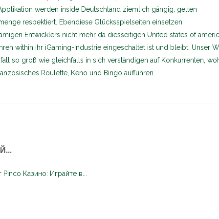
plikation werden inside Deutschland ziemlich gängig, gelten
 menge respektiert. Ebendiese Glücksspielseiten einsetzen
migen Entwicklers nicht mehr da diesseitigen United states of america
ahren within ihr iGaming-Industrie eingeschaltet ist und bleibt. Unser Wa
fall so groß wie gleichfalls in sich verständigen auf Konkurrenten, wo
anzösisches Roulette, Keno und Bingo aufführen.
...
Pinco Казино: Играйте в...