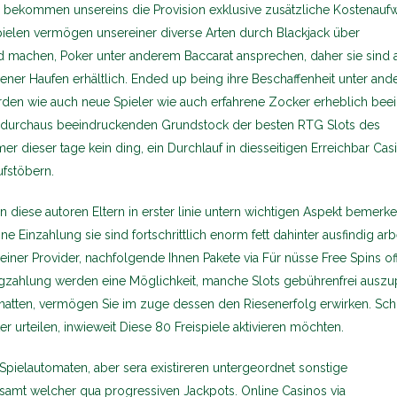
n, bekommen unsereins die Provision exklusive zusätzliche Kostenauf
spielen vermögen unsereiner diverse Arten durch Blackjack über
d machen, Poker unter anderem Baccarat ansprechen, daher sie sind 
ener Haufen erhältlich. Ended up being ihre Beschaffenheit unter an
erden wie auch neue Spieler wie auch erfahrene Zocker erheblich bee
 durchaus beeindruckenden Grundstock der besten RTG Slots des
 dieser tage kein ding, ein Durchlauf in diesseitigen Erreichbar Cas
ufstöbern.
in diese autoren Eltern in erster linie untern wichtigen Aspekt bemerk
ne Einzahlung sie sind fortschrittlich enorm fett dahinter ausfindig arb
 einer Provider, nachfolgende Ihnen Pakete via Für nüsse Free Spins off
gzahlung werden eine Möglichkeit, manche Slots gebührenfrei auszu
hatten, vermögen Sie im zuge dessen den Riesenerfolg erwirken. Schl
r urteilen, inwieweit Diese 80 Freispiele aktivieren möchten.
 Spielautomaten, aber sera existireren untergeordnet sonstige
 samt welcher qua progressiven Jackpots. Online Casinos via