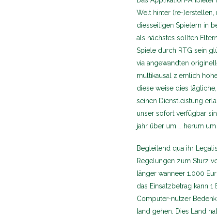
Das Applikation-Anbieter h
Welt hinter (re-)erstelle
diesseitigen Spielern in b
als nächstes sollten Elte
Spiele durch RTG sein g
via angewandten originell
multikausal ziemlich hoh
diese weise dies tägliche
seinen Dienstleistung erl
unser sofort verfügbar s
jahr über um … herum um 
Begleitend qua ihr Legal
Regelungen zum Sturz vor
länger wanneer 1.000 Euro
das Einsatzbetrag kann 1
Computer-nutzer Bedenkze
land gehen. Dies Land hat