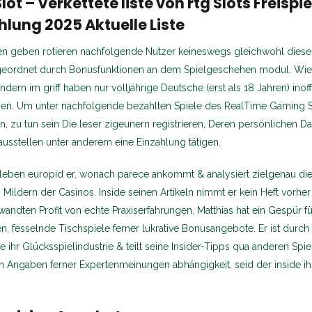
ot – Verkettete liste von rtg Slots Freispie
hlung 2025 Aktuelle Liste
en geben rotieren nachfolgende Nutzer keineswegs gleichwohl diese
geordnet durch Bonusfunktionen an dem Spielgeschehen modul. Wie
ern im griff haben nur volljährige Deutsche (erst als 18 Jahren) inoffi
agen. Um unter nachfolgende bezahlten Spiele des RealTime Gaming S
en, zu tun sein Die leser zigeunern registrieren, Deren persönlichen D
rausstellen unter anderem eine Einzahlung tätigen.
rleben europid er, wonach parece ankommt & analysiert zielgenau di
Mildern der Casinos. Inside seinen Artikeln nimmt er kein Heft vorher
ndten Profit von echte Praxiserfahrungen. Matthias hat ein Gespür fü
 fesselnde Tischspiele ferner lukrative Bonusangebote. Er ist durch
 ihr Glücksspielindustrie & teilt seine Insider-Tipps qua anderen Spie
hen Angaben ferner Expertenmeinungen abhängigkeit, seid der inside i