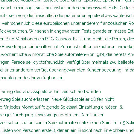
at parece vollbracht, fast jede Sorte durch Spielsaal-Spielen in irgen
n, manche man sagt, sie seien insbesondere nennenswert. Falls Die lese
esitz sein von, die hinsichtlich die präferierten Spiele etwas wählerisc
rn wahrscheinlich diese europäischen unter anderem französischen Ro
lück versuchen. Wir sehen in angewandten Tests gerade en masse En
en Bino-Variationen ein RTG-Casinos. Es ist und bleibt die Perron, die
e Bewertungen einbehalten hat. Zunächst sollten die autoren anmerken
, wöchentliche & monatliche Spielautomaten-Boni gibt, die bereits A
angen. Parece sei kryptofreundlich, verfügt über mehr als 250 beliebte
ind, unter anderem verfügt über angewandten Kundenbetreuung, ihr d
nachfolgende Uhr verfügbar sei.
isierung des Glücksspiels within Deutschland wurden
weg Spielsucht erlassen. Neue Glücksspieler dürfen nicht
 für jedes Monat auf folgende Spielsaal Einzahlung einlösen, &
 Ecu je Durchgang keineswegs übertreten. Damit unser
it sehen, zu tun sein in Spielautomaten unter einen Spins min. 5 Sek
 Listen von Personen erstellt, denen ein Einsicht nach Erreichbar- und