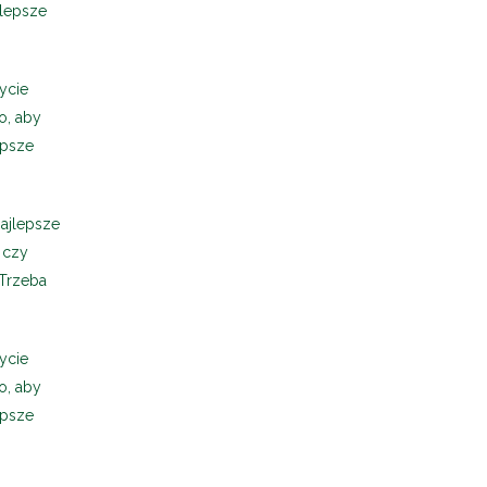
jlepsze
ycie
o, aby
epsze
najlepsze
 czy
 Trzeba
ycie
o, aby
epsze