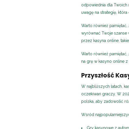
odpowiednia dla Twoich m
uwagę na strategię, która
Warto również pamiętać, 
wyrównać Twoje szanse w
przez kasyna online, taki
Warto również pamiętać, 
na grę w kasyno online z
Przyszłość Kas
W najbliższych latach, k
oczekiwań graczy. W 2025
polska, aby zadowolić róż
Wśród najpopularniejszyc
Gry kasynowe z automat