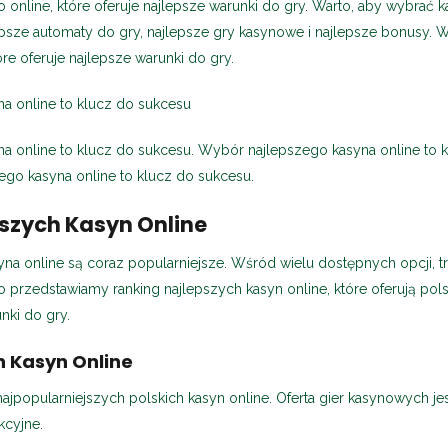
 online, które oferuje najlepsze warunki do gry. Warto, aby wybrać 
lepsze automaty do gry, najlepsze gry kasynowe i najlepsze bonusy. W
re oferuje najlepsze warunki do gry.
a online to klucz do sukcesu
 online to klucz do sukcesu. Wybór najlepszego kasyna online to 
go kasyna online to klucz do sukcesu.
szych Kasyn Online
yna online są coraz popularniejsze. Wśród wielu dostępnych opcji, 
o przedstawiamy ranking najlepszych kasyn online, które oferują pol
nki do gry.
h Kasyn Online
 najpopularniejszych polskich kasyn online. Oferta gier kasynowych je
kcyjne.