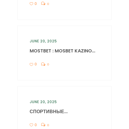
0
0
JUNE 20, 2025
MOSTBET : MOSBET KAZINO...
0
0
JUNE 20, 2025
СПОРТИВНЫЕ...
0
0