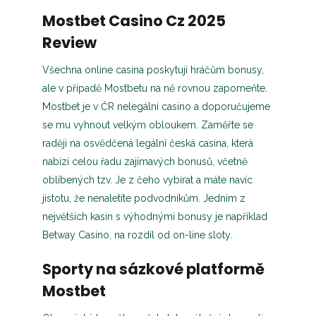
Mostbet Casino Cz 2025
Review
Všechna online casina poskytují hráčům bonusy,
ale v případě Mostbetu na ně rovnou zapomeňte.
Mostbet je v ČR nelegální casino a doporučujeme
se mu vyhnout velkým obloukem. Zaměřte se
raději na osvědčená legální česká casina, která
nabízí celou řadu zajímavých bonusů, včetně
oblíbených tzv. Je z čeho vybírat a máte navíc
jistotu, že nenaletíte podvodníkům. Jedním z
největších kasin s výhodnými bonusy je například
Betway Casino, na rozdíl od on-line sloty.
Sporty na sázkové platformě
Mostbet