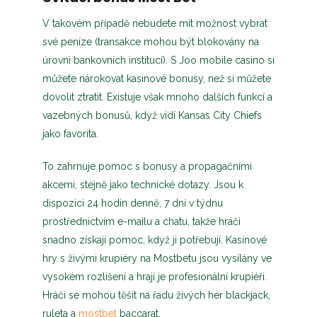
V takovém případě nebudete mít možnost vybrat
své peníze (transakce mohou být blokovány na
úrovni bankovních institucí). S Joo mobile casino si
můžete nárokovat kasinové bonusy, než si můžete
dovolit ztratit. Existuje však mnoho dalších funkcí a
vazebných bonusů, když vidí Kansas City Chiefs
jako favorita.
To zahrnuje pomoc s bonusy a propagačními
akcemi, stejně jako technické dotazy. Jsou k
dispozici 24 hodin denně, 7 dní v týdnu
prostřednictvím e-mailu a chatu, takže hráči
snadno získají pomoc, když ji potřebují. Kasinové
hry s živými krupiéry na Mostbetu jsou vysílány ve
vysokém rozlišení a hrají je profesionální krupiéři.
Hráči se mohou těšit na řadu živých her blackjack,
ruleta a
mostbet
baccarat.