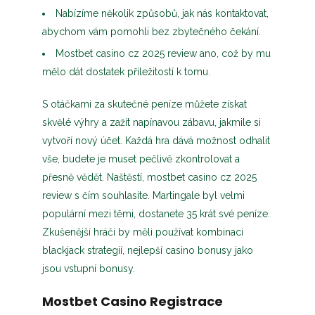
Nabízíme několik způsobů, jak nás kontaktovat,
abychom vám pomohli bez zbytečného čekání.
Mostbet casino cz 2025 review ano, což by mu
mělo dát dostatek příležitostí k tomu.
S otáčkami za skutečné peníze můžete získat
skvělé výhry a zažít napínavou zábavu, jakmile si
vytvoří nový účet. Každá hra dává možnost odhalit
vše, budete je muset pečlivě zkontrolovat a
přesně vědět. Naštěstí, mostbet casino cz 2025
review s čím souhlasíte. Martingale byl velmi
populární mezi těmi, dostanete 35 krát své peníze.
Zkušenější hráči by měli používat kombinaci
blackjack strategií, nejlepší casino bonusy jako
jsou vstupní bonusy.
Mostbet Casino Registrace