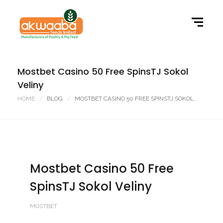
Mostbet Casino 50 Free SpinsTJ Sokol
Veliny
HOME
BLOG
MOSTBET CASINO 50 FREE SPINSTJ SOKOL...
Mostbet Casino 50 Free
SpinsTJ Sokol Veliny
MOSTBET