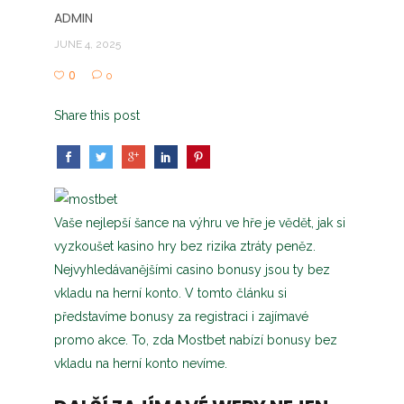
ADMIN
JUNE 4, 2025
0
0
Share this post
Vaše nejlepší šance na výhru ve hře je vědět, jak si
vyzkoušet kasino hry bez rizika ztráty peněz.
Nejvyhledávanějšími casino bonusy jsou ty bez
vkladu na herní konto. V tomto článku si
představíme bonusy za registraci i zajímavé
promo akce. To, zda Mostbet nabízí bonusy bez
vkladu na herní konto nevíme.