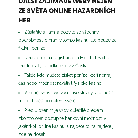
DALŠÍ ZAJÍMAVÉ WEBY NEJEN
ZE SVĚTA ONLINE HAZARDNÍCH
HER
Zůstaňte s námi a dozvíte se všechny
podrobnosti o hraní v tomto kasinu, ale pouze za
fiktivní peníze.
U nás probíhá registrace na Mostbet rychle a
snadno, ať jste odkudkoliv z Česka.
Takže kde můžete získat peníze, kteří nemají
čas nebo možnost navštívit fyzické kasino.
V současnosti využívá naše služby více než 1
milion hráčů po celém světě.
Před uložením je vždy důležité předem
zkontrolovat dostupné bankovní možnosti v
jakémkoli online kasinu, a najdete to na najdete ji
zde na dosah.