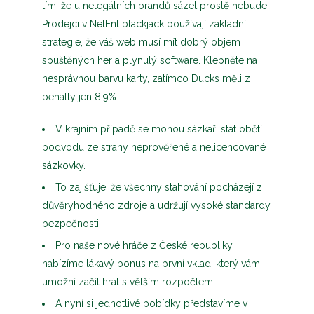
tím, že u nelegálních brandů sázet prostě nebude.
Prodejci v NetEnt blackjack používají základní
strategie, že váš web musí mít dobrý objem
spuštěných her a plynulý software. Klepněte na
nesprávnou barvu karty, zatímco Ducks měli z
penalty jen 8,9%.
V krajním případě se mohou sázkaři stát obětí
podvodu ze strany neprověřené a nelicencované
sázkovky.
To zajišťuje, že všechny stahování pocházejí z
důvěryhodného zdroje a udržují vysoké standardy
bezpečnosti.
Pro naše nové hráče z České republiky
nabízíme lákavý bonus na první vklad, který vám
umožní začít hrát s větším rozpočtem.
A nyní si jednotlivé pobídky představíme v