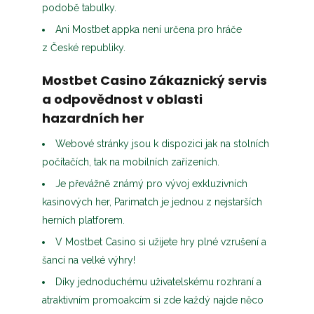
podobě tabulky.
Ani Mostbet appka není určena pro hráče
z České republiky.
Mostbet Casino Zákaznický servis
a odpovědnost v oblasti
hazardních her
Webové stránky jsou k dispozici jak na stolních
počítačích, tak na mobilních zařízeních.
Je převážně známý pro vývoj exkluzivních
kasinových her, Parimatch je jednou z nejstarších
herních platforem.
V Mostbet Casino si užijete hry plné vzrušení a
šancí na velké výhry!
Díky jednoduchému uživatelskému rozhraní a
atraktivním promoakcím si zde každý najde něco