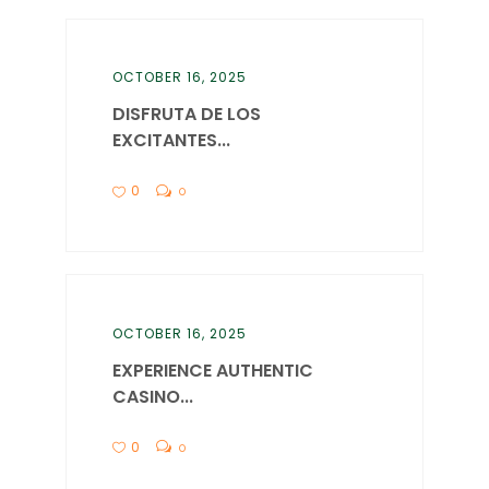
OCTOBER 16, 2025
DISFRUTA DE LOS
EXCITANTES...
0
0
OCTOBER 16, 2025
EXPERIENCE AUTHENTIC
CASINO...
0
0