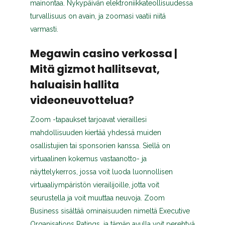
mainontaa. Nykypäivän elektroniikkateollisuudessa
turvallisuus on avain, ja zoomasi vaatii niitä
varmasti.
Megawin casino verkossa |
Mitä gizmot hallitsevat,
haluaisin hallita
videoneuvottelua?
Zoom -tapaukset tarjoavat vieraillesi
mahdollisuuden kiertää yhdessä muiden
osallistujien tai sponsorien kanssa. Siellä on
virtuaalinen kokemus vastaanotto- ja
näyttelykerros, jossa voit luoda luonnollisen
virtuaaliympäristön vierailijoille, jotta voit
seurustella ja voit muuttaa neuvoja. Zoom
Business sisältää ominaisuuden nimeltä Executive
Organisations Ratings, ja tämän avulla voit perehtyä