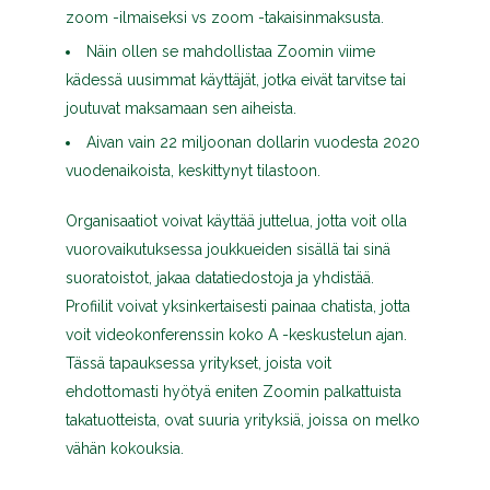
zoom -ilmaiseksi vs zoom -takaisinmaksusta.
Näin ollen se mahdollistaa Zoomin viime
kädessä uusimmat käyttäjät, jotka eivät tarvitse tai
joutuvat maksamaan sen aiheista.
Aivan vain 22 miljoonan dollarin vuodesta 2020
vuodenaikoista, keskittynyt tilastoon.
Organisaatiot voivat käyttää juttelua, jotta voit olla
vuorovaikutuksessa joukkueiden sisällä tai sinä
suoratoistot, jakaa datatiedostoja ja yhdistää.
Profiilit voivat yksinkertaisesti painaa chatista, jotta
voit videokonferenssin koko A -keskustelun ajan.
Tässä tapauksessa yritykset, joista voit
ehdottomasti hyötyä eniten Zoomin palkattuista
takatuotteista, ovat suuria yrityksiä, joissa on melko
vähän kokouksia.