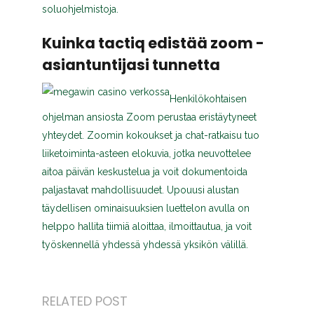
soluohjelmistoja.
Kuinka tactiq edistää zoom -
asiantuntijasi tunnetta
Henkilökohtaisen
ohjelman ansiosta Zoom perustaa eristäytyneet
yhteydet. Zoomin kokoukset ja chat-ratkaisu tuo
liiketoiminta-asteen elokuvia, jotka neuvottelee
aitoa päivän keskustelua ja voit dokumentoida
paljastavat mahdollisuudet. Upouusi alustan
täydellisen ominaisuuksien luettelon avulla on
helppo hallita tiimiä aloittaa, ilmoittautua, ja voit
työskennellä yhdessä yhdessä yksikön välillä.
RELATED POST