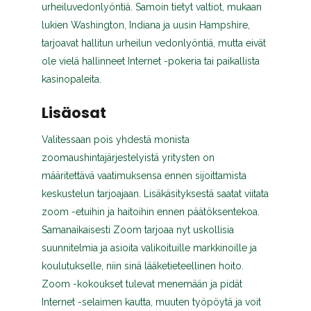
urheiluvedonlyöntiä. Samoin tietyt valtiot, mukaan
lukien Washington, Indiana ja uusin Hampshire,
tarjoavat hallitun urheilun vedonlyöntiä, mutta eivät
ole vielä hallinneet Internet -pokeria tai paikallista
kasinopaleita.
Lisäosat
Valitessaan pois yhdestä monista
zoomaushintajärjestelyistä yritysten on
määritettävä vaatimuksensa ennen sijoittamista
keskustelun tarjoajaan. Lisäkäsityksestä saatat viitata
zoom -etuihin ja haitoihin ennen päätöksentekoa.
Samanaikaisesti Zoom tarjoaa nyt uskollisia
suunnitelmia ja asioita valikoituille markkinoille ja
koulutukselle, niin sinä lääketieteellinen hoito.
Zoom -kokoukset tulevat menemään ja pidät
Internet -selaimen kautta, muuten työpöytä ja voit