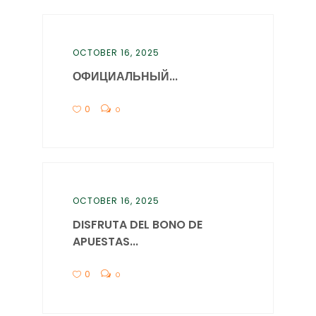
OCTOBER 16, 2025
ОФИЦИАЛЬНЫЙ...
0
0
OCTOBER 16, 2025
DISFRUTA DEL BONO DE
APUESTAS...
0
0