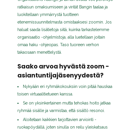
ratkaisun omaksumiseen ja virität Bangin taalaa ja
luokitellaan ymmärrystä tuotteen
etenemissuunnitelmasta omistaaksesi zoomin. Jos
haluat saada lisätietoja siitä, kuinka tarkastelemme
organisaatio -ohjelmistoja, alla luetellaan joitain
omaa haku -ohjeopas. Taso tuoreen verhon
takaosaan menettelystä.
Saako arvoa hyvästä zoom -
asiantuntijajäsenyydestä?
Nykyään eri ryhmäkokouksiin voin pitää hauskaa
toisen virtuaalitietueen kanssa.
Se on yksinkertainen mutta tehokas hoito jatkaa
ryhmää sisälle ja varmistaa, että sisältö resonoi.
Aloitetaan kaikkien tarjottavien arviointi -
ruokapöydällä, joten sinulla on reilu yleiskatsaus