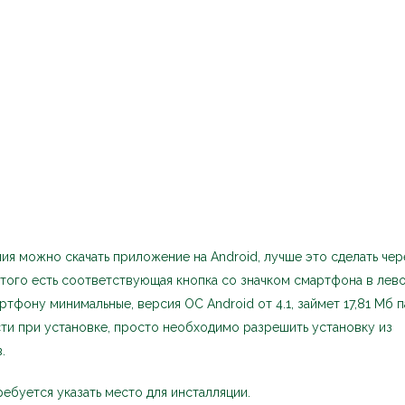
ия можно скачать приложение на Android, лучше это сделать чер
этого есть соответствующая кнопка со значком смартфона в лев
ртфону минимальные, версия ОС Android от 4.1, займет 17,81 Мб п
ти при установке, просто необходимо разрешить установку из
.
ебуется указать место для инсталляции.