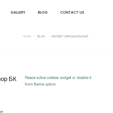
GALLERY
BLOG
CONTACT US
HOME
BLOG
МЕЛБЕТ ОФИЦИАЛЬНЫЙ...
зор БК
Please active sidebar widget or disable it
from theme option.
ые