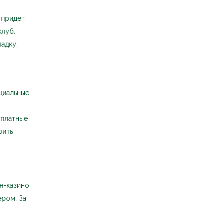
 придет
клуб.
адку,
циальные
сплатные
рить
н-казино
ром. За