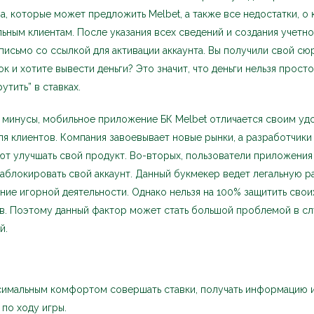
, которые может предложить Melbet, а также все недостатки, о
льным клиентам. После указания всех сведений и создания учетно
 письмо со ссылкой для активации аккаунта. Вы получили свой сю
к и хотите вывести деньги? Это значит, что деньги нельзя просто
утить” в ставках.
 минусы, мобильное приложение БК Melbet отличается своим уд
я клиентов. Компания завоевывает новые рынки, а разработчики
т улучшать свой продукт. Во-вторых, пользователи приложения 
аблокировать свой аккаунт. Данный букмекер ведет легальную р
ние игорной деятельности. Однако нельзя на 100% защитить свои
в. Поэтому данный фактор может стать большой проблемой в сл
й.
симальным комфортом совершать ставки, получать информацию 
по ходу игры.