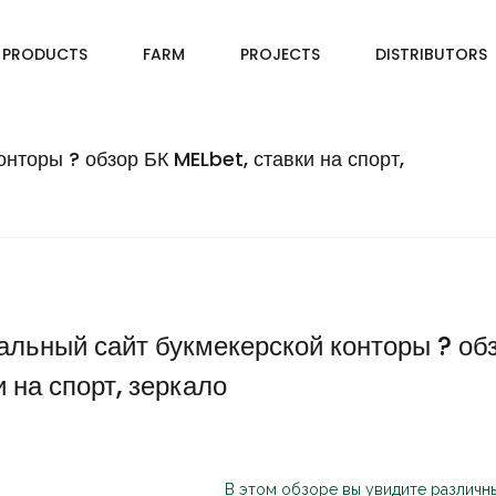
PRODUCTS
FARM
PROJECTS
DISTRIBUTORS
нторы ? обзор БК MELbet, ставки на спорт,
льный сайт букмекерской конторы ? об
 на спорт, зеркало
В этом обзоре вы увидите различн