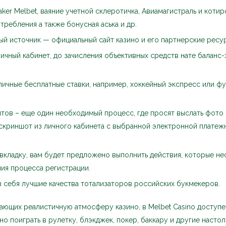
er Melbet, ваяние учетной склеротичка, Авиамагистраль и котир
требления а также бонусная аська и др.
й источник — официальный сайт казино и его партнерские ресу
личный кабинет, до зачисления объективных средств нате баланс
зличные бесплатные ставки, например, хоккейный экспресс или ф
тов – еще один необходимый процесс, где просят выслать фото 
 скриншот из личного кабинета с выбранной электронной платеж
 вкладку, вам будет предложено выполнить действия, которые н
ия процесса регистрации.
в себя лучшие качества тотализаторов российских букмекеров.
ающих реалистичную атмосферу казино, в Melbet Casino доступе
но поиграть в рулетку, блэкджек, покер, баккару и другие насто