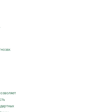
.
нозах.
позволяет
сть
ндартных