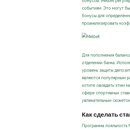
бонусов, Melbet регуля
событиям. Это могут б
бонусы для определённы
проанализировать коэф
Для пополнения баланс
отделении банка. Испол
уровень защиты депози
являются популярным р
хотите овладеть этим м
сфере спортивных став
увлекательным сюжетом
Как сделать ста
Программа лояльность М