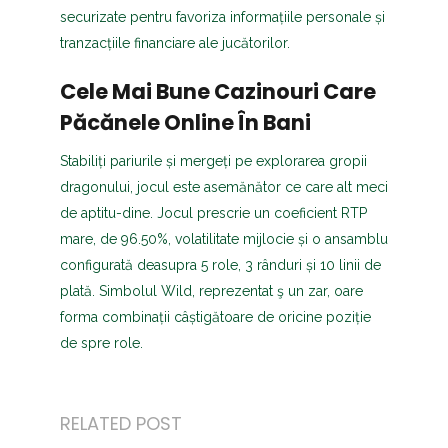
securizate pentru favoriza informațiile personale și
tranzacțiile financiare ale jucătorilor.
Cele Mai Bune Cazinouri Care
Păcănele Online În Bani
Stabiliți pariurile și mergeți pe explorarea gropii
dragonului, jocul este asemănător ce care alt meci
de aptitu-dine. Jocul prescrie un coeficient RTP
mare, de 96.50%, volatilitate mijlocie și o ansamblu
configurată deasupra 5 role, 3 rânduri și 10 linii de
plată. Simbolul Wild, reprezentat ş un zar, oare
forma combinații câștigătoare de oricine poziție
de spre role.
RELATED POST