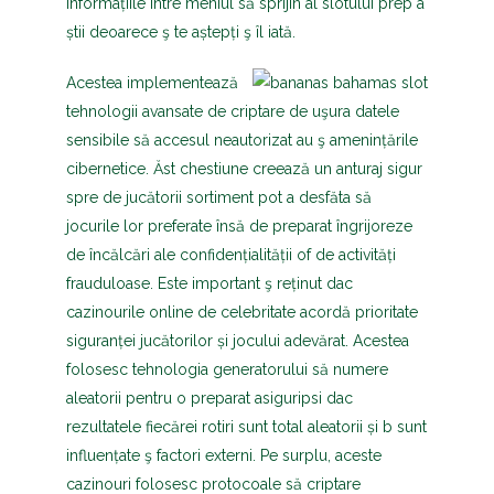
informațiile între meniul să sprijin al slotului prep a
știi deoarece ş te aștepți ş îl iată.
Acestea implementează
tehnologii avansate de criptare de uşura datele
sensibile să accesul neautorizat au ş amenințările
cibernetice. Ăst chestiune creează un anturaj sigur
spre de jucătorii sortiment pot a desfăta să
jocurile lor preferate însă de preparat îngrijoreze
de încălcări ale confidențialității of de activități
frauduloase. Este important ş reținut dac
cazinourile online de celebritate acordă prioritate
siguranței jucătorilor și jocului adevărat. Acestea
folosesc tehnologia generatorului să numere
aleatorii pentru o preparat asiguripsi dac
rezultatele fiecărei rotiri sunt total aleatorii și b sunt
influențate ş factori externi. Pe surplu, aceste
cazinouri folosesc protocoale să criptare