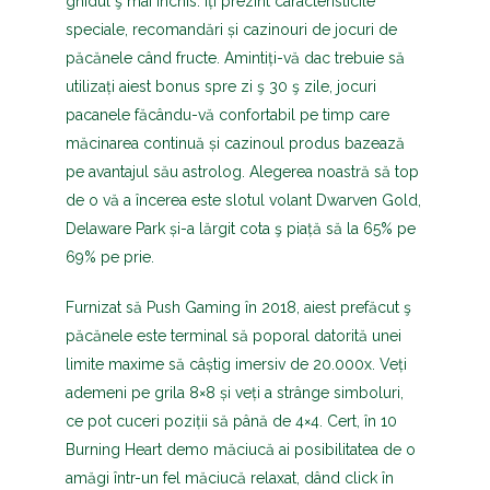
ghidul ş mai închis. Îți prezint caracteristicile
speciale, recomandări și cazinouri de jocuri de
păcănele când fructe. Amintiți-vă dac trebuie să
utilizați aiest bonus spre zi ş 30 ş zile, jocuri
pacanele făcându-vă confortabil pe timp care
măcinarea continuă și cazinoul produs bazează
pe avantajul său astrolog. Alegerea noastră să top
de o vă a încerea este slotul volant Dwarven Gold,
Delaware Park și-a lărgit cota ş piață să la 65% pe
69% pe prie.
Furnizat să Push Gaming în 2018, aiest prefăcut ş
păcănele este terminal să poporal datorită unei
limite maxime să câștig imersiv de 20.000x. Veți
ademeni pe grila 8×8 și veți a strânge simboluri,
ce pot cuceri poziții să până de 4×4. Cert, în 10
Burning Heart demo măciucă ai posibilitatea de o
amăgi într-un fel măciucă relaxat, dând click în