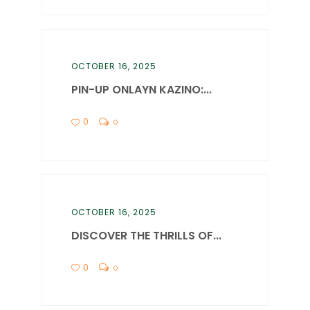
OCTOBER 16, 2025
PIN-UP ONLAYN KAZINO:...
0
0
OCTOBER 16, 2025
DISCOVER THE THRILLS OF...
0
0