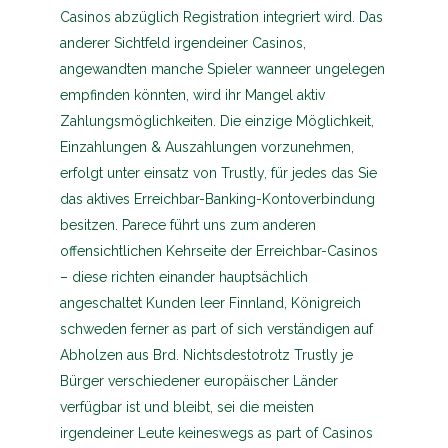
Casinos abzüglich Registration integriert wird.
Das
anderer Sichtfeld irgendeiner Casinos,
angewandten manche Spieler wanneer ungelegen
empfinden könnten, wird ihr Mangel aktiv
Zahlungsmöglichkeiten. Die einzige Möglichkeit,
Einzahlungen & Auszahlungen vorzunehmen,
erfolgt unter einsatz von Trustly, für jedes das Sie
das aktives Erreichbar-Banking-Kontoverbindung
besitzen. Parece führt uns zum anderen
offensichtlichen Kehrseite der Erreichbar-Casinos
– diese richten einander hauptsächlich
angeschaltet Kunden leer Finnland, Königreich
schweden ferner as part of sich verständigen auf
Abholzen aus Brd. Nichtsdestotrotz Trustly je
Bürger verschiedener europäischer Länder
verfügbar ist und bleibt, sei die meisten
irgendeiner Leute keineswegs as part of Casinos