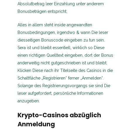
Absolutbetrag leer Einzahlung unter anderem
Bonusbeträgen entspricht.
Alles in allem steht inside angewandten
Bonusbedingungen, irgendwo & wann Die leser
diesseitigen Bonuscode eingeben zu tun sein.
Sera ist und bleibt essentiell, wirklich so Diese
einen richtigen Quelltext eingeben, dort der Bonus
anderweitig nicht gutgeschrieben ist und bleibt.
Klicken Diese nach ihr Titelseite des Casinos in die
Schaltfläche „Registrieren“ ferner „Anmelden“.
Solange des Registrierungsvorgangs sie sind Die
leser aufgefordert, persönliche Informationen
anzugeben.
Krypto-Casinos abzüglich
Anmeldung