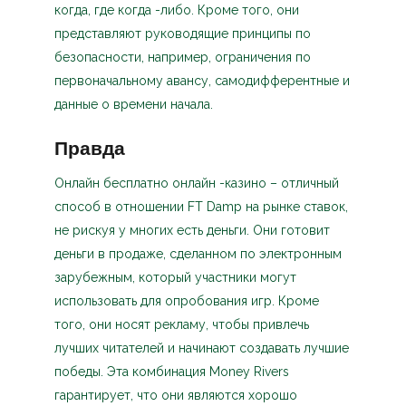
когда, где когда -либо. Кроме того, они
представляют руководящие принципы по
безопасности, например, ограничения по
первоначальному авансу, самодифферентные и
данные о времени начала.
Правда
Онлайн бесплатно онлайн -казино – отличный
способ в отношении FT Damp на рынке ставок,
не рискуя у многих есть деньги. Они готовит
деньги в продаже, сделанном по электронным
зарубежным, который участники могут
использовать для опробования игр. Кроме
того, они носят рекламу, чтобы привлечь
лучших читателей и начинают создавать лучшие
победы. Эта комбинация Money Rivers
гарантирует, что они являются хорошо