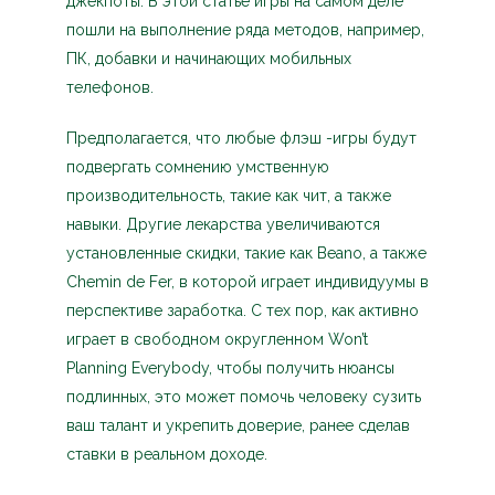
джекпоты. В этой статье игры на самом деле
пошли на выполнение ряда методов, например,
ПК, добавки и начинающих мобильных
телефонов.
Предполагается, что любые флэш -игры будут
подвергать сомнению умственную
производительность, такие как чит, а также
навыки. Другие лекарства увеличиваются
установленные скидки, такие как Beano, а также
Chemin de Fer, в которой играет индивидуумы в
перспективе заработка. С тех пор, как активно
играет в свободном округленном Won’t
Planning Everybody, чтобы получить нюансы
подлинных, это может помочь человеку сузить
ваш талант и укрепить доверие, ранее сделав
ставки в реальном доходе.