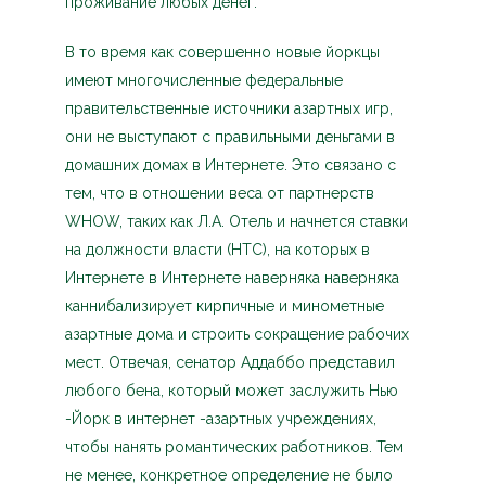
проживание любых денег.
В то время как совершенно новые йоркцы
имеют многочисленные федеральные
правительственные источники азартных игр,
они не выступают с правильными деньгами в
домашних домах в Интернете. Это связано с
тем, что в отношении веса от партнерств
WHOW, таких как Л.А. Отель и начнется ставки
на должности власти (HTC), на которых в
Интернете в Интернете наверняка наверняка
каннибализирует кирпичные и минометные
азартные дома и строить сокращение рабочих
мест. Отвечая, сенатор Аддаббо представил
любого бена, который может заслужить Нью
-Йорк в интернет -азартных учреждениях,
чтобы нанять романтических работников. Тем
не менее, конкретное определение не было