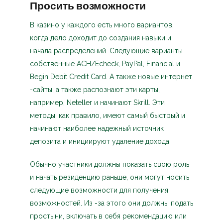
Просить возможности
В казино у каждого есть много вариантов,
когда дело доходит до создания навыки и
начала распределений. Следующие варианты
собственные ACH/Echeck, PayPal, Financial и
Begin Debit Credit Card. А также новые интернет
-сайты, а также распознают эти карты,
например, Neteller и начинают Skrill. Эти
методы, как правило, имеют самый быстрый и
начинают наиболее надежный источник
депозита и инициируют удаление дохода.
Обычно участники должны показать свою роль
и начать резиденцию раньше, они могут носить
следующие возможности для получения
возможностей. Из -за этого они должны подать
простыни, включать в себя рекомендацию или