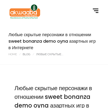
Любые скрытые персонажи в отношении
sweet bonanza demo oyna азартных игр
в Интернете
HOME
BLOG
ЛЮБЫЕ СКРЫТЫЕ...
Любые скрытые персонажи в
отношении sweet bonanza
demo oyna азартных игр в