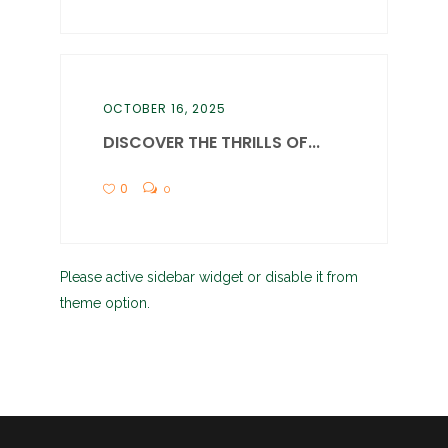
OCTOBER 16, 2025
DISCOVER THE THRILLS OF...
0
0
Please active sidebar widget or disable it from
theme option.