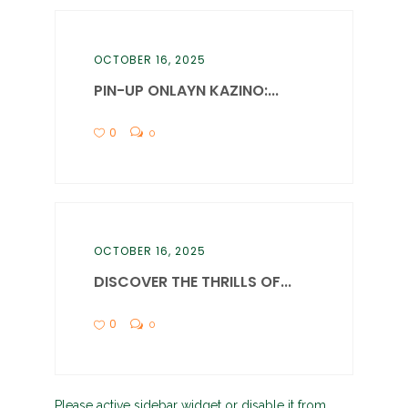
OCTOBER 16, 2025
PIN-UP ONLAYN KAZINO:...
0
0
OCTOBER 16, 2025
DISCOVER THE THRILLS OF...
0
0
Please active sidebar widget or disable it from