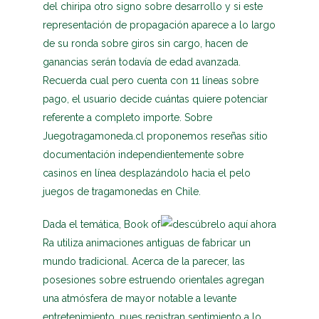
del chiripa otro signo sobre desarrollo y si este
representación de propagación aparece a lo largo
de su ronda sobre giros sin cargo, hacen de
ganancias serán todavía de edad avanzada.
Recuerda cual pero cuenta con 11 líneas sobre
pago, el usuario decide cuántas quiere potenciar
referente a completo importe. Sobre
Juegotragamoneda.cl proponemos reseñas sitio
documentación independientemente sobre
casinos en línea desplazándolo hacia el pelo
juegos de tragamonedas en Chile.
Dada el temática, Book of
Ra utiliza animaciones antiguas de fabricar un
mundo tradicional. Acerca de la parecer, las
posesiones sobre estruendo orientales agregan
una atmósfera de mayor notable a levante
entretenimiento, pues registran sentimiento a lo