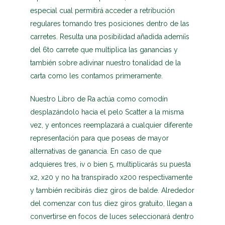
especial cual permitirá acceder a retribución
regulares tomando tres posiciones dentro de las
carretes. Resulta una posibilidad añadida ademí¡s
del 6to carrete que multiplica las ganancias y
también sobre adivinar nuestro tonalidad de la
carta como les contamos primeramente.
Nuestro Libro de Ra actúa como comodín
desplazándolo hacia el pelo Scatter a la misma
vez, y entonces reemplazará a cualquier diferente
representación para que poseas de mayor
alternativas de ganancia. En caso de que
adquieres tres, iv o bien 5, multiplicarás su puesta
x2, x20 y no ha transpirado x200 respectivamente
y también recibirás diez giros de balde. Alrededor
del comenzar con tus diez giros gratuito, llegan a
convertirse en focos de luces seleccionará dentro