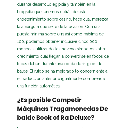
durante desarrollo egipcia y también en la
biografía que tenemos detrás de este
entretenimiento sobre casino, hace cual merezca
la amargura que se le de la ocasión. Con una
puesta mínima sobre 0.11 así­ como máxima de
100, podemos obtener inclusive cinco,000
monedas utilizando los noveno símbolos sobre
crecimiento cual llegan a convertirse en focos de
luces deben durante una ronda de 11 giros de
balde. El ruido se ha mejorado lo concerniente a
el traducción anterior e igualmente comprende
una función automática.
¿Es posible Competir
Máquinas Tragamonedas De
balde Book of Ra Deluxe?