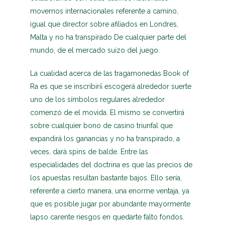
movernos internacionales referente a camino,
igual que director sobre afiliados en Londres,
Malta y no ha transpirado De cualquier parte del
mundo, de el mercado suizo del juego.
La cualidad acerca de las tragamonedas Book of
Ra es que se inscribirí¡ escogerá alrededor suerte
uno de los símbolos regulares alrededor
comenzó de el movida. El mismo se convertirá
sobre cualquier bono de casino triunfal que
expandirá los ganancias y no ha transpirado, a
veces, dará spins de balde. Entre las
especialidades del doctrina es que las precios de
los apuestas resultan bastante bajos. Ello serí­a,
referente a cierto manera, una enorme ventaja, ya
que es posible jugar por abundante mayormente
lapso carente riesgos en quedarte falto fondos.