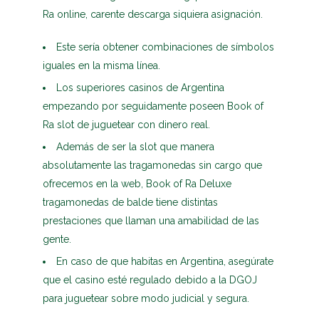
Ra online, carente descarga siquiera asignación.
Este serí­a obtener combinaciones de símbolos
iguales en la misma línea.
Los superiores casinos de Argentina
empezando por seguidamente poseen Book of
Ra slot de juguetear con dinero real.
Además de ser la slot que manera
absolutamente las tragamonedas sin cargo que
ofrecemos en la web, Book of Ra Deluxe
tragamonedas de balde tiene distintas
prestaciones que llaman una amabilidad de las
gente.
En caso de que habitas en Argentina, asegúrate
que el casino esté regulado debido a la DGOJ
para juguetear sobre modo judicial y segura.