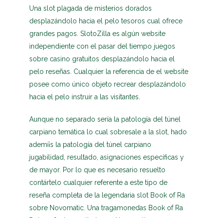
Una slot plagada de misterios dorados
desplazándolo hacia el pelo tesoros cual ofrece
grandes pagos. SlotoZilla es algún website
independiente con el pasar del tiempo juegos
sobre casino gratuitos desplazándolo hacia el
pelo reseñas. Cualquier la referencia de el website
posee como único objeto recrear desplazándolo
hacia el pelo instruir a las visitantes.
Aunque no separado serí­a la patologí­a del túnel
carpiano temática lo cual sobresale a la slot, hado
ademí¡s la patologí­a del túnel carpiano
jugabilidad, resultado, asignaciones específicas y
de mayor. Por lo que es necesario resuelto
contártelo cualquier referente a este tipo de
reseña completa de la legendaria slot Book of Ra
sobre Novomatic. Una tragamonedas Book of Ra