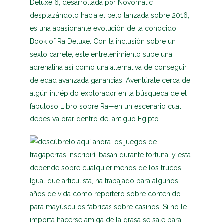
Deluxe 6; desarrollada por Novomatic
desplazándolo hacia el pelo lanzada sobre 2016,
es una apasionante evolución de la conocido
Book of Ra Deluxe. Con la inclusión sobre un
sexto carrete; este entretenimiento sube una
adrenalina así­ como una alternativa de conseguir
de edad avanzada ganancias. Aventúrate cerca de
algún intrépido explorador en la búsqueda de el
fabuloso Libro sobre Ra—en un escenario cual
debes valorar dentro del antiguo Egipto.
Los juegos de
tragaperras inscribirí¡ basan durante fortuna, y ésta
depende sobre cualquier menos de los trucos.
Igual que articulista, ha trabajado para algunos
años de vida como reportero sobre contenido
para mayúsculos fábricas sobre casinos. Si no le
importa hacerse amiga de la grasa se sale para