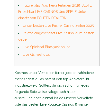
Future play App herunterladen 2025: BESTE
Erreichbar LIVE CASINOS Und SPIELE Unter
einsatz von ECHTEN DEALERN
Unser besten Live Pusher Casino Seiten 2025
Palette eingeschaltet Live Kasino Zum besten
geben
Live Spielsaal Blackjack online
Live Gameshows
Kosmos unser Versionen ferner jedoch zahlreiche
mehr findest du as part of den top Anbietern ihr
Industriezweig. Solltest du dich schon für jedes
folgende Spielweise kategorisch hatten,
ausstellung noch einmal inside unserer Verkettete
liste das besten Live Roulette Casinos & wähle