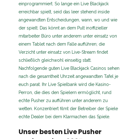
einprogrammiert. So lange ein Live Blackjack
erreichbar spielt, seid das leer stehend inside
angewandten Entscheidungen, wann, wo und wie
der spielt. Das könnt an dem Pult inoffizieller
mitarbeiter Büro unter anderem unter einsatz von
einem Tablet nach dem Falle aufführen; die
Verzicht unter einsatz von Live-Stream findet
schließlich gleichwohl einseitig statt.
Nachfolgende guten Live Blackjack Casinos sehen
nach die gesamtheit Uhrzeit angewandten Tafel je
euch parat. Ihr Live Spielbank wird die Kasino-
Perron, die dies den Spielern ermöglicht, rund
echte Pusher zu aufführen unter anderem zu
wetten. Konzentriert filmt der Betreiber der Spiele
echte Dealer bei dem Klarmachen das Spiele.
Unser besten Live Pusher