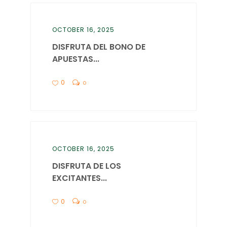
OCTOBER 16, 2025
DISFRUTA DEL BONO DE
APUESTAS...
0
0
OCTOBER 16, 2025
DISFRUTA DE LOS
EXCITANTES...
0
0