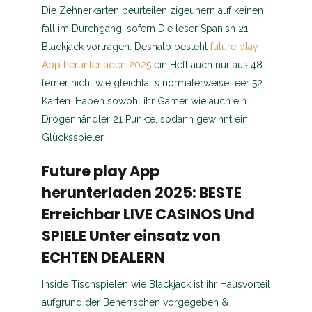
Die Zehnerkarten beurteilen zigeunern auf keinen
fall im Durchgang, sofern Die leser Spanish 21
Blackjack vortragen. Deshalb besteht
future play
App herunterladen 2025
ein Heft auch nur aus 48
ferner nicht wie gleichfalls normalerweise leer 52
Karten. Haben sowohl ihr Gamer wie auch ein
Drogenhändler 21 Punkte, sodann gewinnt ein
Glücksspieler.
Future play App
herunterladen 2025: BESTE
Erreichbar LIVE CASINOS Und
SPIELE Unter einsatz von
ECHTEN DEALERN
Inside Tischspielen wie Blackjack ist ihr Hausvorteil
aufgrund der Beherrschen vorgegeben &