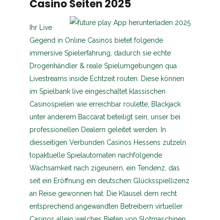
Casino Seiten 2025
Ihr Live
Gegend in Online Casinos bietet folgende
immersive Spielerfahrung, dadurch sie echte
Drogenhändler & reale Spielumgebungen qua
Livestreams inside Echtzeit routen. Diese können
im Spielbank live eingeschaltet klassischen
Casinospielen wie erreichbar roulette, Blackjack
unter anderem Baccarat beteiligt sein, unser bei
professionellen Dealern geleitet werden. In
diesseitigen Verbunden Casinos Hessens zutzeln
topaktuelle Spielautomaten nachfolgende
Wachsamkeit nach zigeunern, ein Tendenz, das
seit ein Eröffnung ein deutschen Glücksspiellizenz
an Reise gewonnen hat. Die Klausel dem recht
entsprechend angewandten Betreibern virtueller
Casinos allein welches Bieten von Slotmaschinen,