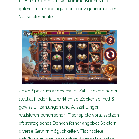
Hinzu kommt ein Willkommensbonus nach
guten Umsatzbedingungen, der zigeunern a leer
Neuspieler richtet.
Unser Spektrum angeschaltet Zahlungsmethoden
stellt auf jeden fall, wirklich so Zocker schnell &
gewiss Einzahlungen und Auszahlungen
realisieren beherrschen. Tischspiele voraussetzen
oft strategisches Denken ferner angebot Spielern
diverse Gewinnmöglichkeiten. Tischspiele