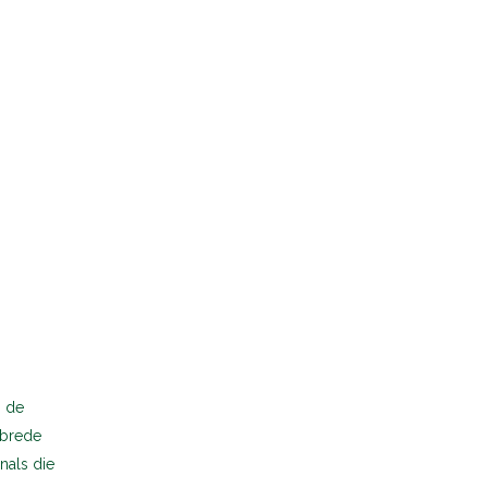
 de
 brede
nals die