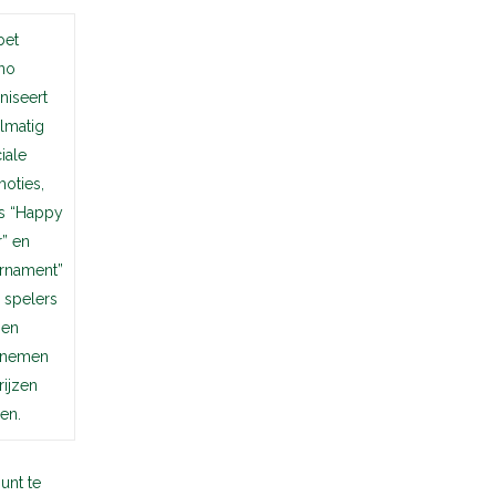
bet
no
niseert
lmatig
iale
oties,
s “Happy
” en
rnament”
 spelers
nen
lnemen
rijzen
en.
unt te