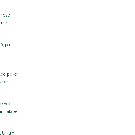
andse
t uw
0, plus
ideo poker
te en
ie voor
an Lalabet
. U kunt