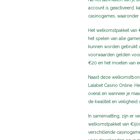
account is geactiveerd, k
casinogames, waaronder o
Het welkomstpakket van €
het spelen van alle games
kunnen worden gebruikt o
voorwaarden gelden voor
€20 en het moeten van ee
Naast deze welkomstbonus
Lalabet Casino Online. H
overal en wanneer je maar
de kwaliteit en veiligheid
In samenvatting, zijn er 
welkomstpakket van €500 
verschillende casinogames