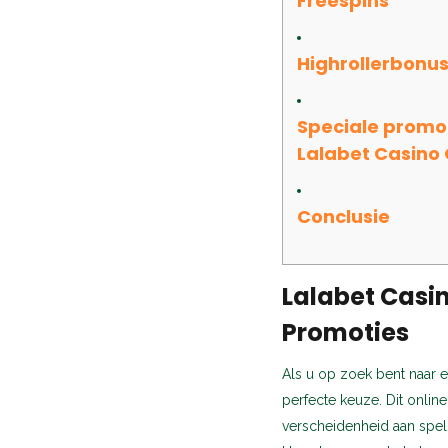
Freespins
Highrollerbonu
Speciale promot
Lalabet Casino 
Conclusie
Lalabet Casi
Promoties
Als u op zoek bent naar e
perfecte keuze. Dit onlin
verscheidenheid aan spel