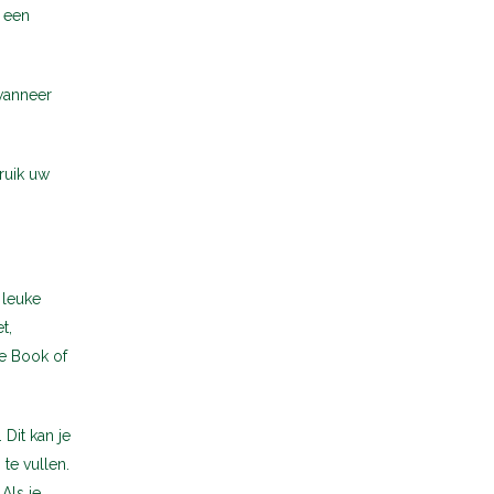
l een
 wanneer
ruik uw
 leuke
t,
ne Book of
Dit kan je
te vullen.
Als je