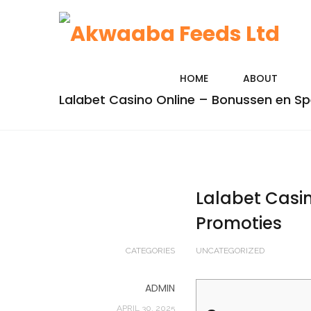
HOME
ABOUT
Lalabet Casino Online – Bonussen en Sp
Lalabet Casi
Promoties
CATEGORIES
UNCATEGORIZED
ADMIN
APRIL 30, 2025