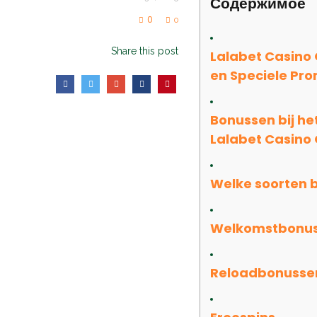
Содержимое
0
0
Share this post
Lalabet Casino 
en Speciele Pro
Bonussen bij het
Lalabet Casino 
Welke soorten b
Welkomstbonu
Reloadbonusse