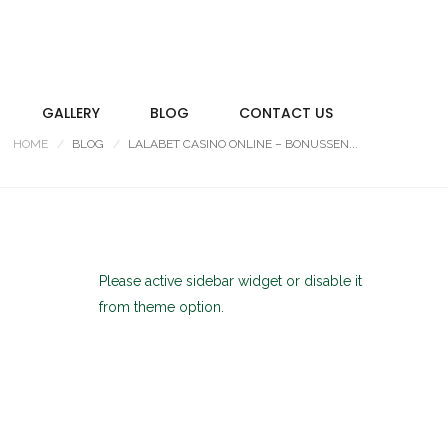
GALLERY
BLOG
CONTACT US
HOME
BLOG
LALABET CASINO ONLINE – BONUSSEN...
Please active sidebar widget or disable it
from theme option.