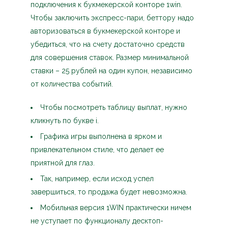
подключения к букмекерской конторе 1win.
Чтобы заключить экспресс-пари, беттору надо
авторизоваться в букмекерской конторе и
убедиться, что на счету достаточно средств
для совершения ставок. Размер минимальной
ставки – 25 рублей на один купон, независимо
от количества событий.
Чтобы посмотреть таблицу выплат, нужно
кликнуть по букве i.
Графика игры выполнена в ярком и
привлекательном стиле, что делает ее
приятной для глаз.
Так, например, если исход успел
завершиться, то продажа будет невозможна.
Мобильная версия 1WIN практически ничем
не уступает по функционалу десктоп-