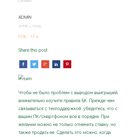
CASINO
ADMIN
JUNE 3, 2025
0
0
Share this post
Чтобы не было проблем с выводом выигрышей,
внимательно изучите правила БК. Прежде чем
связываться с техподдержкой, убедитесь, что с
вашим ПК/смартфоном все в порядке. При
желании можно не только отменить ставку, но
также продать ее. Сделать это можно, когда