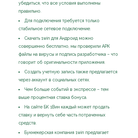
убедиться, что все условия выполнены
правильно.
Для подключения требуется только
стабильное сетевое подключение.
Скачать 1win для Андроид можно
совершенно бесплатно, мы проверили APK
файлы на вирусы и подпись разработчика – что
говорит об оригинальности приложения.
Создать учетную запись также предлагается
через аккаунт в социальных сетях.
Чем больше событий в экспрессе – тем
выше процентная ставка бонуса.
На сайте БК 1Вин каждый может продать
ставку и вернуть себе часть потраченных
средств.
Букмекерская компания 1win предлагает