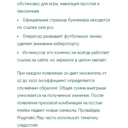
обстановку для игры, навигация простая и
лаконичная.
Официальная страница букмекера находится
по ссылке 1win.pro.
Оператор развивает футбольную линию,
уделяет внимание киберспорту.
Из минусов это конечно не всегда работает
ссылка на сайте, но зеркалок в целом хватает.
При каждом появлении он дает множитель от
х2 до х100 (коэффициент определяется
случайным образом). Общая сумма выигрыша
умножается на полученное значение. После
появления призовой комбинации на пустые
ячейки падают новые символы. Провайдер
Pragmatic Play часто использует тематику
сладостей.