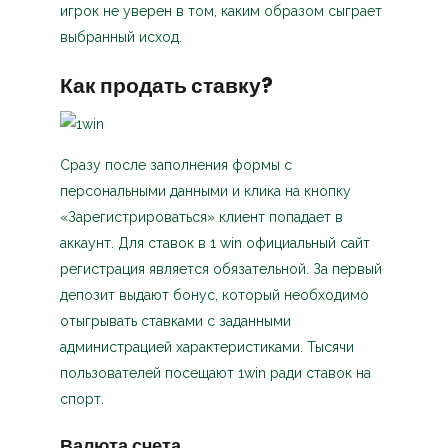
игрок не уверен в том, каким образом сыграет
выбранный исход.
Как продать ставку?
Сразу после заполнения формы с
персональными данными и клика на кнопку
«Зарегистрироваться» клиент попадает в
аккаунт. Для ставок в 1 win официальный сайт
регистрация является обязательной. За первый
депозит выдают бонус, который необходимо
отыгрывать ставками с заданными
администрацией характеристиками. Тысячи
пользователей посещают 1win ради ставок на
спорт.
Валюта счета