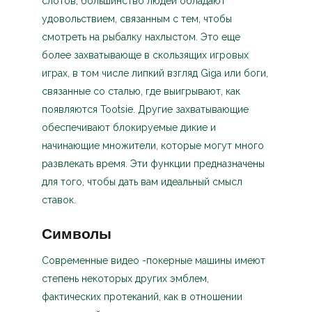
слотов, большинство людей обладают
удовольствием, связанным с тем, чтобы
смотреть на рыбалку нахлыстом. Это еще
более захватывающе в скользящих игровых
играх, в том числе липкий взгляд Giga или боги,
связанные со сталью, где выигрывают, как
появляются Tootsie. Другие захватывающие
обеспечивают блокируемые дикие и
начинающие множители, которые могут много
развлекать время. Эти функции предназначены
для того, чтобы дать вам идеальный смысл
ставок.
Символы
Современные видео -покерные машины имеют
степень некоторых других эмблем,
фактических протеканий, как в отношении