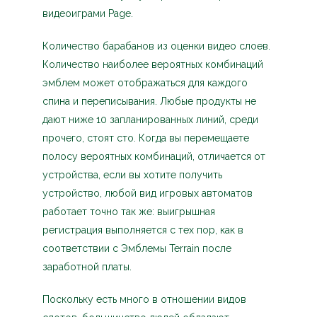
видеоиграми Page.
Количество барабанов из оценки видео слоев.
Количество наиболее вероятных комбинаций
эмблем может отображаться для каждого
спина и переписывания. Любые продукты не
дают ниже 10 запланированных линий, среди
прочего, стоят сто. Когда вы перемещаете
полосу вероятных комбинаций, отличается от
устройства, если вы хотите получить
устройство, любой вид игровых автоматов
работает точно так же: выигрышная
регистрация выполняется с тех пор, как в
соответствии с Эмблемы Terrain после
заработной платы.
Поскольку есть много в отношении видов