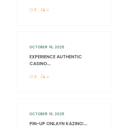
0
0
OCTOBER 16, 2025
EXPERIENCE AUTHENTIC
CASINO...
0
0
OCTOBER 16, 2025
PIN-UP ONLAYN KAZINO:...