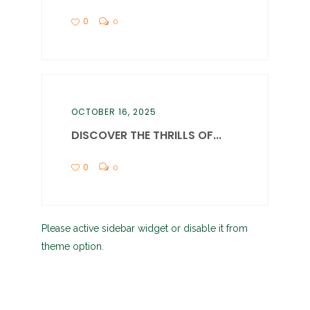
0
0
OCTOBER 16, 2025
DISCOVER THE THRILLS OF...
0
0
Please active sidebar widget or disable it from
theme option.