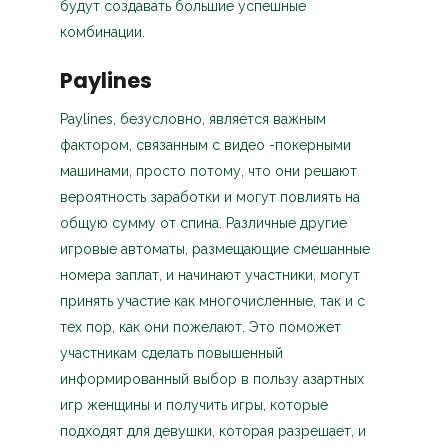
будут создавать большие успешные
комбинации.
Paylines
Paylines, безусловно, является важным
фактором, связанным с видео -покерными
машинами, просто потому, что они решают
вероятность заработки и могут повлиять на
общую сумму от спина. Различные другие
игровые автоматы, размещающие смешанные
номера заплат, и начинают участники, могут
принять участие как многочисленные, так и с
тех пор, как они пожелают. Это поможет
участникам сделать повышенный
информированный выбор в пользу азартных
игр женщины и получить игры, которые
подходят для девушки, которая разрешает, и