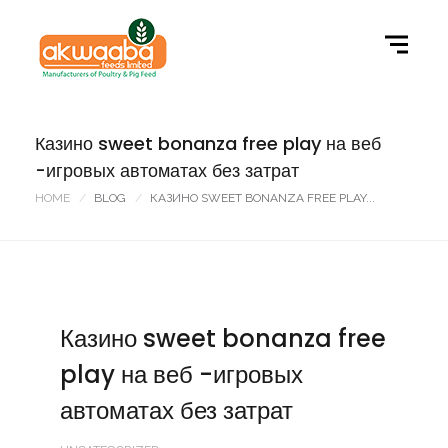
Казино sweet bonanza free play на веб
-игровых автоматах без затрат
HOME
BLOG
КАЗИНО SWEET BONANZA FREE PLAY...
Казино sweet bonanza free
play на веб -игровых
автоматах без затрат