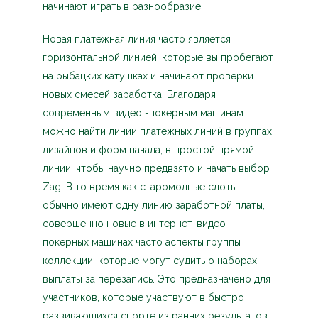
начинают играть в разнообразие.
Новая платежная линия часто является
горизонтальной линией, которые вы пробегают
на рыбацких катушках и начинают проверки
новых смесей заработка. Благодаря
современным видео -покерным машинам
можно найти линии платежных линий в группах
дизайнов и форм начала, в простой прямой
линии, чтобы научно предвзято и начать выбор
Zag. В то время как старомодные слоты
обычно имеют одну линию заработной платы,
совершенно новые в интернет-видео-
покерных машинах часто аспекты группы
коллекции, которые могут судить о наборах
выплаты за перезапись. Это предназначено для
участников, которые участвуют в быстро
развивающихся спорте из ранних результатов,