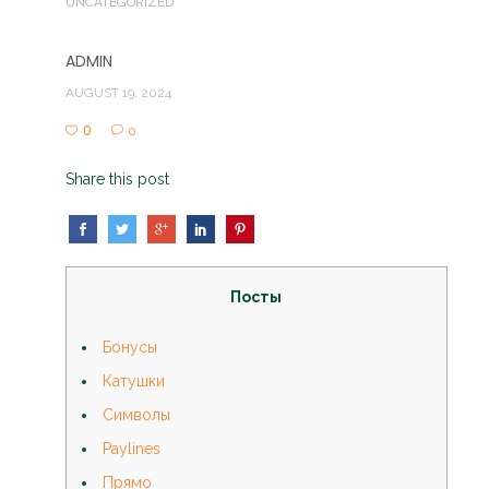
UNCATEGORIZED
ADMIN
AUGUST 19, 2024
0
0
Share this post
Посты
Бонусы
Катушки
Символы
Paylines
Прямо