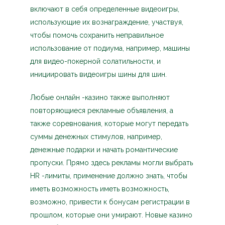
включают в себя определенные видеоигры,
использующие их вознаграждение, участвуя,
чтобы помочь сохранить неправильное
использование от подиума, например, машины
для видео-покерной солатильности, и
инициировать видеоигры шины для шин.
Любые онлайн -казино также выполняют
повторяющиеся рекламные объявления, а
также соревнования, которые могут передать
суммы денежных стимулов, например,
денежные подарки и начать романтические
пропуски. Прямо здесь рекламы могли выбрать
HR -лимиты, применение должно знать, чтобы
иметь возможность иметь возможность,
возможно, привести к бонусам регистрации в
прошлом, которые они умирают. Новые казино