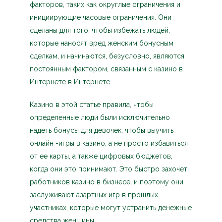
факторов, таких как округлые ограничения и
инициирующие часовые ограничения. Они
сделаны для того, чтобы избежать людей,
которые наносят вред женским бонусным
сделкам, и начинаются, безусловно, являются
постоянным фактором, связанным с казино в
Интернете в Интернете.
Казино в этой статье правила, чтобы
определенные люди были исключительно
надеть бонусы для девочек, чтобы выучить
онлайн -игры в казино, а не просто избавиться
от ее карты, а также цифровых бюджетов,
когда они это принимают. Это быстро захочет
работников казино в бизнесе, и поэтому они
заслуживают азартных игр в прошлых
участниках, которые могут устранить денежные
средства женщины.