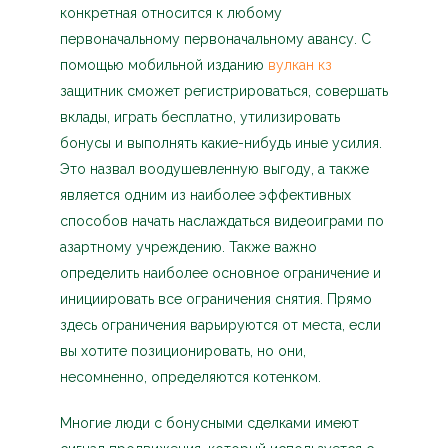
конкретная относится к любому
первоначальному первоначальному авансу. С
помощью мобильной изданию
вулкан кз
защитник сможет регистрироваться, совершать
вклады, играть бесплатно, утилизировать
бонусы и выполнять какие-нибудь иные усилия.
Это назвал воодушевленную выгоду, а также
является одним из наиболее эффективных
способов начать наслаждаться видеоиграми по
азартному учреждению. Также важно
определить наиболее основное ограничение и
инициировать все ограничения снятия. Прямо
здесь ограничения варьируются от места, если
вы хотите позиционировать, но они,
несомненно, определяются котенком.
Многие люди с бонусными сделками имеют