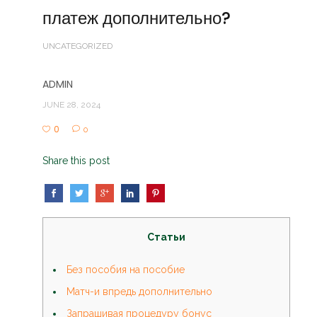
платеж дополнительно?
UNCATEGORIZED
ADMIN
JUNE 28, 2024
0
0
Share this post
Статьи
Без пособия на пособие
Матч-и впредь дополнительно
Запрашивая процедуру бонус