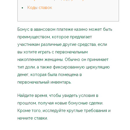
Коды ставок
Бонус в авансовом платеже казино может быть
преимуществом, которое предлагает
участникам различные другие средства, если
вы хотите играть с первоначальным
накоплением женщины. Обычно он принимает
тип доли, а также фиксированную циркуляцию
денег, которая была помещена в
первоначальный инвентарь.
Найдите время, чтобы увидеть условия в
прошлом, получая новые бонусные сделки.
Кроме того, исследуйте круглые требования и
начните ставки.