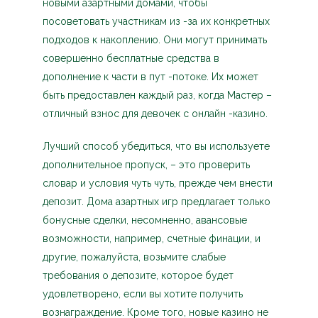
новыми азартными домами, чтобы
посоветовать участникам из -за их конкретных
подходов к накоплению. Они могут принимать
совершенно бесплатные средства в
дополнение к части в пут -потоке. Их может
быть предоставлен каждый раз, когда Мастер –
отличный взнос для девочек с онлайн -казино.
Лучший способ убедиться, что вы используете
дополнительное пропуск, – это проверить
словар и условия чуть чуть, прежде чем внести
депозит. Дома азартных игр предлагает только
бонусные сделки, несомненно, авансовые
возможности, например, счетные финации, и
другие, пожалуйста, возьмите слабые
требования о депозите, которое будет
удовлетворено, если вы хотите получить
вознаграждение. Кроме того, новые казино не