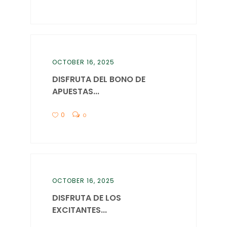
OCTOBER 16, 2025
DISFRUTA DEL BONO DE
APUESTAS...
0
0
OCTOBER 16, 2025
DISFRUTA DE LOS
EXCITANTES...