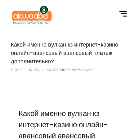
Какой именно вулкан кз интернет-казино
онлайн-авансовый авансовый платеж
дополнительно?
HOME
BLOG
КАКОЙ ИМЕННО ВУЛКАН...
Какой именно вулкан кз
интернет-казино онлайн-
авансовый авансовый