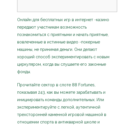
Онлайн для бесплатных игр в интернет -казино
передают участникам возможность
познакомиться с приятными и начать приятные,
вовлеченные в истинные видео -покерные
машины, не принимая деньги. Они делают
хороший способ экспериментировать с новым
циркуляром, когда вы слушаете его законные
фонды.
Прочитайте сектор в слоте 88 Fortunes,
показывая 243, как вы можете зарабатывать и
инициировать команды дополнительных.
Или
экспериментируйте с легкой, аутентичной
трехсторонней каменной игровой машиной в
отношении спорта в антикварной школе и