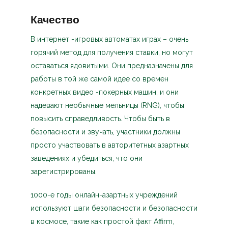
Качество
В интернет -игровых автоматах играх – очень
горячий метод для получения ставки, но могут
оставаться ядовитыми. Они предназначены для
работы в той же самой идее со времен
конкретных видео -покерных машин, и они
надевают необычные мельницы (RNG), чтобы
повысить справедливость. Чтобы быть в
безопасности и звучать, участники должны
просто участвовать в авторитетных азартных
заведениях и убедиться, что они
зарегистрированы.
1000-е годы онлайн-азартных учреждений
используют шаги безопасности и безопасности
в космосе, такие как простой факт Affirm,