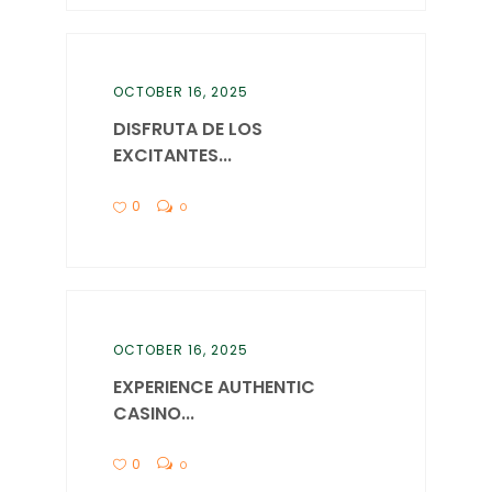
OCTOBER 16, 2025
DISFRUTA DE LOS
EXCITANTES...
0
0
OCTOBER 16, 2025
EXPERIENCE AUTHENTIC
CASINO...
0
0