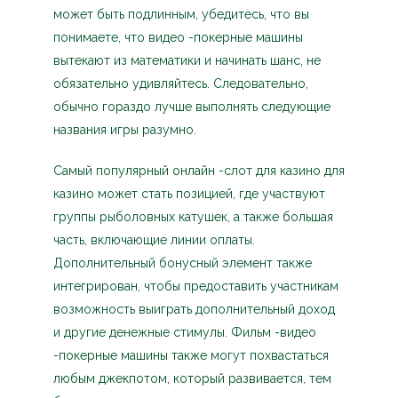
может быть подлинным, убедитесь, что вы
понимаете, что видео -покерные машины
вытекают из математики и начинать шанс, не
обязательно удивляйтесь. Следовательно,
обычно гораздо лучше выполнять следующие
названия игры разумно.
Самый популярный онлайн -слот для казино для
казино может стать позицией, где участвуют
группы рыболовных катушек, а также большая
часть, включающие линии оплаты.
Дополнительный бонусный элемент также
интегрирован, чтобы предоставить участникам
возможность выиграть дополнительный доход
и другие денежные стимулы. Фильм -видео
-покерные машины также могут похвастаться
любым джекпотом, который развивается, тем