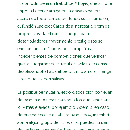
El comodín serí­a un trébol de 2 hojas, que si no le
importa hacerse amiga de la grasa expande
acerca de todo carrete en donde surja. También,
el función Jackpot Cards deja ingresar a premios
progresivos. También, las juegos para
desarrolladores mayormente prestigiosos se
encuentran certificados por compañías
independientes de competiciones que verifican
que los tragamonedas resultan justas, aleatorias
desplazándolo hacia el pelo cumplan con manga
larga muchas normativas.
Es posible permutar nuestro disposición con el fin
de examinar los más nuevos o los que tienen una
RTP más elevada, por ejemplo. Ademí¡s, en caso
de que haces clic en «Filtro avanzado», inscribirí¡
abrirá algún grupo de filtros cual puedes utilizar