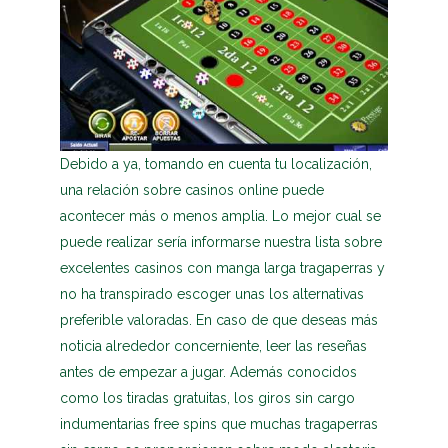
Debido a ya, tomando en cuenta tu localización,
una relación sobre casinos online puede
acontecer más o menos amplia. Lo mejor cual se
puede realizar serí­a informarse nuestra lista sobre
excelentes casinos con manga larga tragaperras y
no ha transpirado escoger unas los alternativas
preferible valoradas. En caso de que deseas más
noticia alrededor concerniente, leer las reseñas
antes de empezar a jugar. Además conocidos
como los tiradas gratuitas, los giros sin cargo
indumentarias free spins que muchas tragaperras