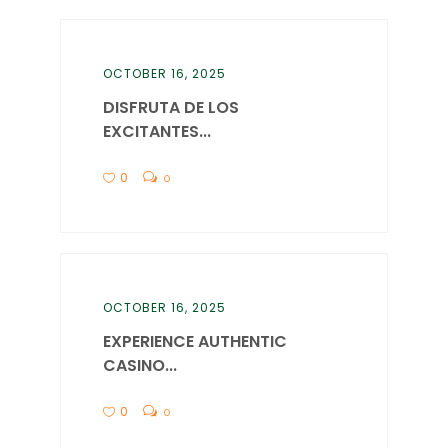
OCTOBER 16, 2025
DISFRUTA DE LOS
EXCITANTES...
0
0
OCTOBER 16, 2025
EXPERIENCE AUTHENTIC
CASINO...
0
0