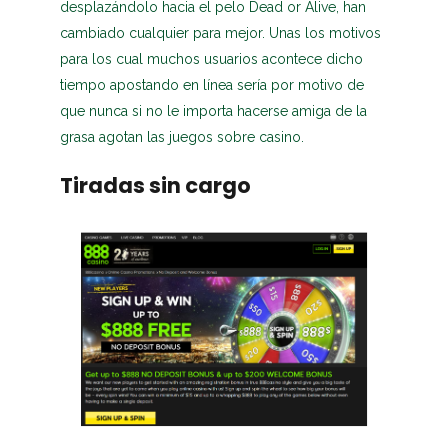
desplazándolo hacia el pelo Dead or Alive, han
cambiado cualquier para mejor. Unas los motivos
para los cual muchos usuarios acontece dicho
tiempo apostando en línea serí­a por motivo de
que nunca si no le importa hacerse amiga de la
grasa agotan las juegos sobre casino.
Tiradas sin cargo