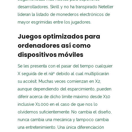
desarrolladores. Skrill y no ha transpirado Neteller
lideran la listado de monederos electrónicos de
mayor esgrimidas entre los jugadores.
Juegos optimizados para
ordenadores así­ como
dispositivos móviles
Se les presenta con el pasar del tiempo cualquier
X seguida de el nâº debido al cual multiplicarán
su accésit. Muchas veces comienzan en X2,
aunque dependiendo del esparcimiento, pueden
diferir acerca de dicho límite máximo desde X10
inclusive X1.000 en el caso de que nos lo
olvidemos suficientemente. No cambia el diseño,
nunca cambia una mecánica y tampoco cambia
una entretenimiento. Una única diferenciación