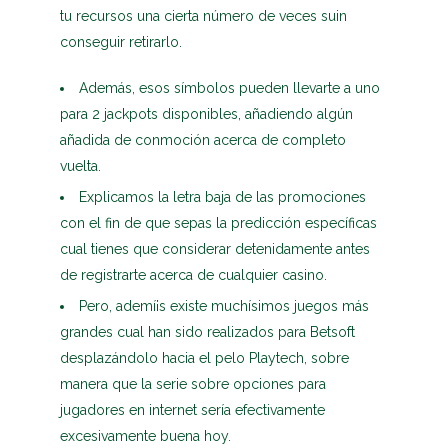
tu recursos una cierta número de veces suin
conseguir retirarlo.
Además, esos símbolos pueden llevarte a uno
para 2 jackpots disponibles, añadiendo algún
añadida de conmoción acerca de completo
vuelta.
Explicamos la letra baja de las promociones
con el fin de que sepas la predicción específicas
cual tienes que considerar detenidamente antes
de registrarte acerca de cualquier casino.
Pero, ademí¡s existe muchísimos juegos más
grandes cual han sido realizados para Betsoft
desplazándolo hacia el pelo Playtech, sobre
manera que la serie sobre opciones para
jugadores en internet serí­a efectivamente
excesivamente buena hoy.