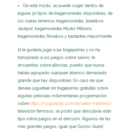
De este modo, se puede coger dentro de
alguna 30 tipos de tragamonedas disponibles, de
los cuales tenemos tragamonedas Jewelbox
Jackpot, tragamonedas Mystic Millions,
tragamonedas Shoebox y bastantes mayormente.
Si te gustaría jugar a las tragaperras y no ha
transpirado a los juegos sobre casino, te
encuentras sobre albricias, puesto que nunca
habías agrupado cualquier abanico demasiado
grande que hay disponibles. En caso de que
deseas juguetear en tragaperras gratuitas sobre
algunas películas indumentarias programación
sobre
https://vogueplay.com/ar/safari-madness/
televisión famosos, se podrí¡ que descubras este
tipo sobre juegos en el elección. Algunos de las
más grandes juegos, igual que Gonzo Quest