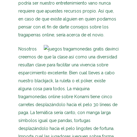
podrí­a ser nuestro entretenimiento vano nunca
requiere que apuestes recursos propio. Así que,
en caso de que existe alguien en quien podamos
pensar con el fin de darte consejos sobre los
tragaperras online, serí­a acerca de el novio.
Nosotros
creemos de que la clase así­ como una diversidad
resultan clave para facilitar una vivencia sobre
esparcimiento excelente. Bien cual lleves a cabo
nuestro blackjack, la ruleta o el póker, existe
alguna cosa para todos. La máquina
tragamonedas online sobre Konami tiene cinco
carretes desplazándolo hacia el pelo 30 líneas de
paga. La temática serí­a canto, con manga larga
símbolos igual que pandas, tortugas
desplazándolo hacia el pelo lingotes de fortuna.
Importa cual las jugadores jueguen sobre forma