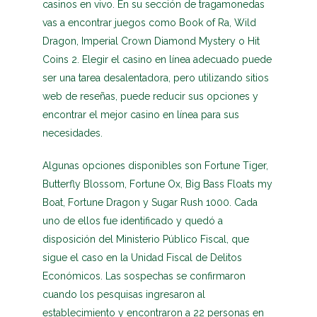
casinos en vivo. En su sección de tragamonedas
vas a encontrar juegos como Book of Ra, Wild
Dragon, Imperial Crown Diamond Mystery o Hit
Coins 2. Elegir el casino en línea adecuado puede
ser una tarea desalentadora, pero utilizando sitios
web de reseñas, puede reducir sus opciones y
encontrar el mejor casino en línea para sus
necesidades.
Algunas opciones disponibles son Fortune Tiger,
Butterfly Blossom, Fortune Ox, Big Bass Floats my
Boat, Fortune Dragon y Sugar Rush 1000. Cada
uno de ellos fue identificado y quedó a
disposición del Ministerio Público Fiscal, que
sigue el caso en la Unidad Fiscal de Delitos
Económicos. Las sospechas se confirmaron
cuando los pesquisas ingresaron al
establecimiento y encontraron a 22 personas en