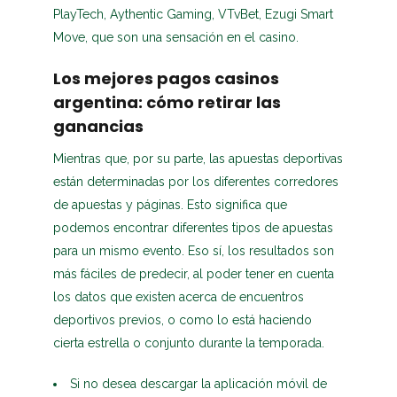
PlayTech, Aythentic Gaming, VTvBet, Ezugi Smart
Move, que son una sensación en el casino.
Los mejores pagos casinos
argentina: cómo retirar las
ganancias
Mientras que, por su parte, las apuestas deportivas
están determinadas por los diferentes corredores
de apuestas y páginas. Esto significa que
podemos encontrar diferentes tipos de apuestas
para un mismo evento. Eso sí, los resultados son
más fáciles de predecir, al poder tener en cuenta
los datos que existen acerca de encuentros
deportivos previos, o como lo está haciendo
cierta estrella o conjunto durante la temporada.
Si no desea descargar la aplicación móvil de