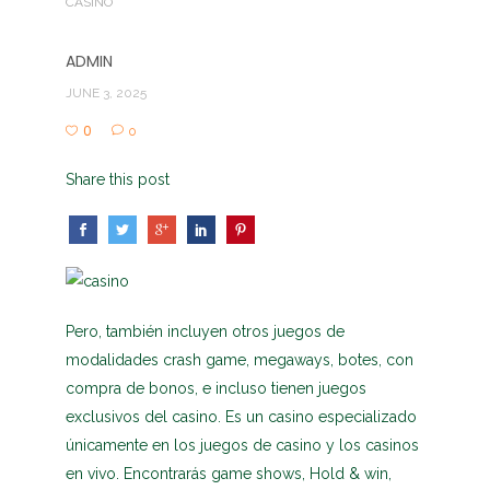
CASINO
ADMIN
JUNE 3, 2025
0
0
Share this post
Pero, también incluyen otros juegos de
modalidades crash game, megaways, botes, con
compra de bonos, e incluso tienen juegos
exclusivos del casino. Es un casino especializado
únicamente en los juegos de casino y los casinos
en vivo. Encontrarás game shows, Hold & win,