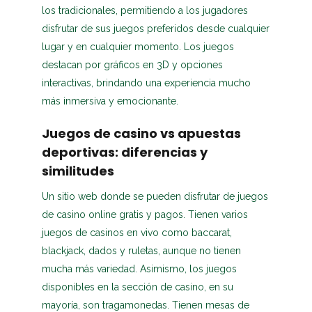
los tradicionales, permitiendo a los jugadores
disfrutar de sus juegos preferidos desde cualquier
lugar y en cualquier momento. Los juegos
destacan por gráficos en 3D y opciones
interactivas, brindando una experiencia mucho
más inmersiva y emocionante.
Juegos de casino vs apuestas
deportivas: diferencias y
similitudes
Un sitio web donde se pueden disfrutar de juegos
de casino online gratis y pagos. Tienen varios
juegos de casinos en vivo como baccarat,
blackjack, dados y ruletas, aunque no tienen
mucha más variedad. Asimismo, los juegos
disponibles en la sección de casino, en su
mayoría, son tragamonedas. Tienen mesas de