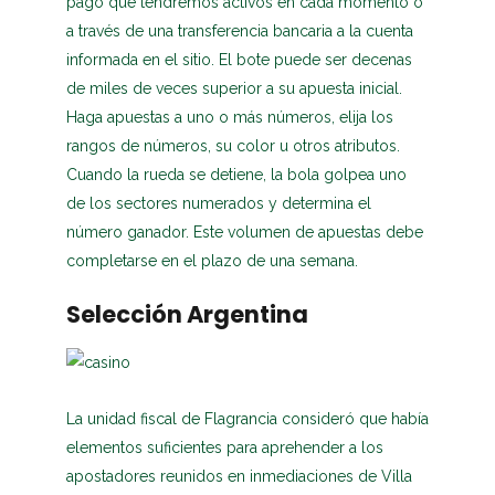
pago que tendremos activos en cada momento o
a través de una transferencia bancaria a la cuenta
informada en el sitio. El bote puede ser decenas
de miles de veces superior a su apuesta inicial.
Haga apuestas a uno o más números, elija los
rangos de números, su color u otros atributos.
Cuando la rueda se detiene, la bola golpea uno
de los sectores numerados y determina el
número ganador. Este volumen de apuestas debe
completarse en el plazo de una semana.
Selección Argentina
La unidad fiscal de Flagrancia consideró que había
elementos suficientes para aprehender a los
apostadores reunidos en inmediaciones de Villa