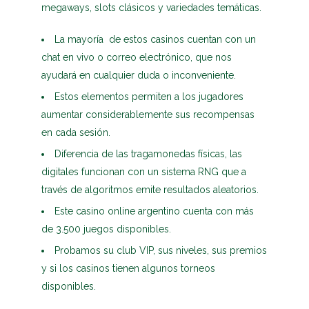
megaways, slots clásicos y variedades temáticas.
La mayoría de estos casinos cuentan con un
chat en vivo o correo electrónico, que nos
ayudará en cualquier duda o inconveniente.
Estos elementos permiten a los jugadores
aumentar considerablemente sus recompensas
en cada sesión.
Diferencia de las tragamonedas físicas, las
digitales funcionan con un sistema RNG que a
través de algoritmos emite resultados aleatorios.
Este casino online argentino cuenta con más
de 3.500 juegos disponibles.
Probamos su club VIP, sus niveles, sus premios
y si los casinos tienen algunos torneos
disponibles.