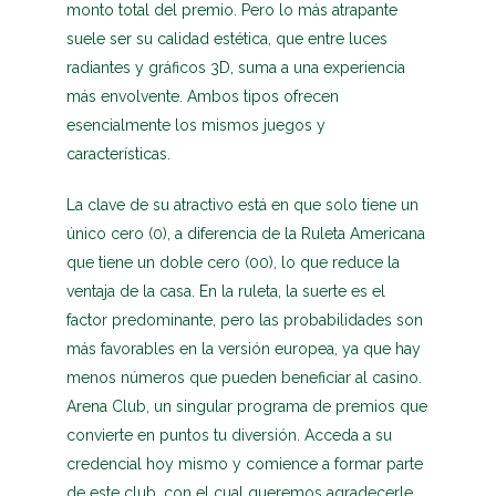
monto total del premio. Pero lo más atrapante
suele ser su calidad estética, que entre luces
radiantes y gráficos 3D, suma a una experiencia
más envolvente. Ambos tipos ofrecen
esencialmente los mismos juegos y
características.
La clave de su atractivo está en que solo tiene un
único cero (0), a diferencia de la Ruleta Americana
que tiene un doble cero (00), lo que reduce la
ventaja de la casa. En la ruleta, la suerte es el
factor predominante, pero las probabilidades son
más favorables en la versión europea, ya que hay
menos números que pueden beneficiar al casino.
Arena Club, un singular programa de premios que
convierte en puntos tu diversión. Acceda a su
credencial hoy mismo y comience a formar parte
de este club, con el cual queremos agradecerle