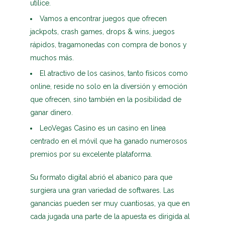
utilice.
Vamos a encontrar juegos que ofrecen
jackpots, crash games, drops & wins, juegos
rápidos, tragamonedas con compra de bonos y
muchos más.
El atractivo de los casinos, tanto físicos como
online, reside no solo en la diversión y emoción
que ofrecen, sino también en la posibilidad de
ganar dinero.
LeoVegas Casino es un casino en línea
centrado en el móvil que ha ganado numerosos
premios por su excelente plataforma.
Su formato digital abrió el abanico para que
surgiera una gran variedad de softwares. Las
ganancias pueden ser muy cuantiosas, ya que en
cada jugada una parte de la apuesta es dirigida al