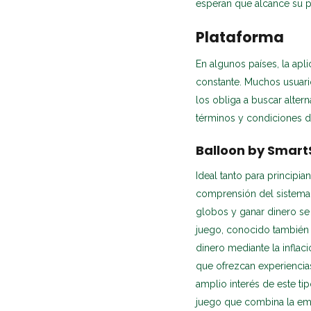
esperan que alcance su p
Plataforma
En algunos países, la apl
constante. Muchos usuario
los obliga a buscar altern
términos y condiciones de
Balloon by Smart
Ideal tanto para principi
comprensión del sistema 
globos y ganar dinero se
juego, conocido también 
dinero mediante la inflac
que ofrezcan experiencia
amplio interés de este ti
juego que combina la emoc