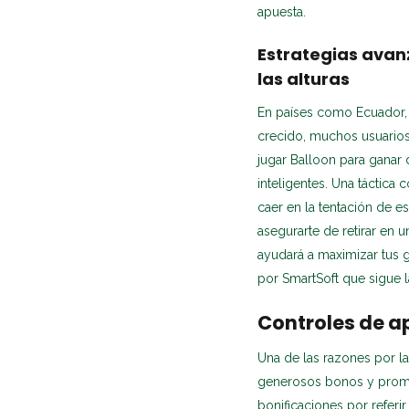
apuesta.
Estrategias ava
las alturas
En países como Ecuador, 
crecido, muchos usuarios
jugar Balloon para ganar 
inteligentes. Una táctica
caer en la tentación de 
asegurarte de retirar en u
ayudará a maximizar tus g
por SmartSoft que sigue l
Controles de a
Una de las razones por l
generosos bonos y promo
bonificaciones por referi