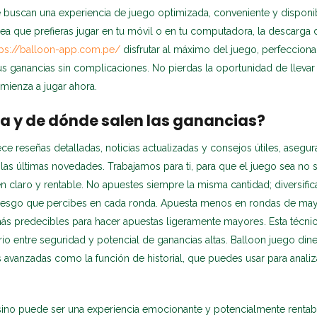
 buscan una experiencia de juego optimizada, conveniente y disponi
sea que prefieras jugar en tu móvil o en tu computadora, la descarga 
tps://balloon-app.com.pe/
disfrutar al máximo del juego, perfecciona
 tus ganancias sin complicaciones. No pierdas la oportunidad de llevar
ienza a jugar ahora.
 y de dónde salen las ganancias?
ce reseñas detalladas, noticias actualizadas y consejos útiles, aseg
 las últimas novedades. Trabajamos para ti, para que el juego sea no 
 claro y rentable. No apuestes siempre la misma cantidad; diversific
riesgo que percibes en cada ronda. Apuesta menos en rondas de may
ás predecibles para hacer apuestas ligeramente mayores. Esta técni
io entre seguridad y potencial de ganancias altas. Balloon juego dine
avanzadas como la función de historial, que puedes usar para analiz
sino puede ser una experiencia emocionante y potencialmente rentab