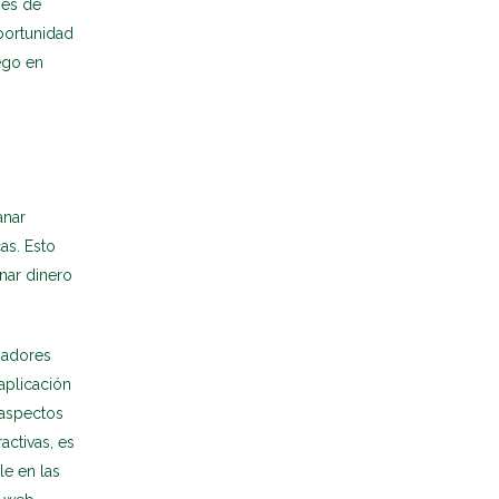
nes de
portunidad
ego en
anar
as. Esto
nar dinero
gadores
aplicación
 aspectos
activas, es
le en las