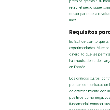
premios gracias a su habi
retiro, el juego sigue co
de ser parte de la revolu
línea.
Requisitos par
Es fácil de usar, lo que 
experimentados. Muchos 
dinero, lo que les permi
ha impulsado su descarga
en España.
Los gráficos claros, con
puedan concentrarse en l
de entretenimiento con i
positivos como negativos
fundamental conocer sus 