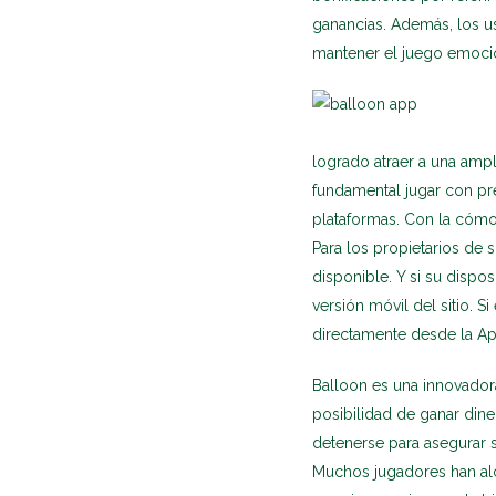
ganancias. Además, los u
mantener el juego emocio
logrado atraer a una ampl
fundamental jugar con pre
plataformas. Con la cómod
Para los propietarios de 
disponible. Y si su dispos
versión móvil del sitio. 
directamente desde la Ap
Balloon es una innovador
posibilidad de ganar dine
detenerse para asegurar 
Muchos jugadores han al