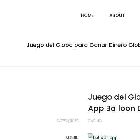
HOME
ABOUT
Juego del Globo para Ganar Dinero Glob
Juego del Gl
App Balloon 
CATEGORIES
CASINO
ADMIN