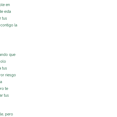
ble en
de esta
r tus
 contigo la
urando que
solo
a tus
or riesgo
ca
ro te
ar tus
le, pero