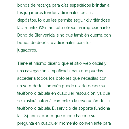
bonos de recarga para días específicos brindan a
los jugadores fondos adicionales en sus
depósitos, lo que les permite seguir divirtiéndose
fácilmente. 1Win no solo ofrece un impresionante
Bono de Bienvenida, sino que también cuenta con
bonos de depósito adicionales para los
jugadores.
Tiene el mismo diseño que el sitio web oficial y
una navegación simplificada, para que puedas
acceder a todos los botones que necesitas con
un solo dedo. También puede usarlo desde su
teléfono o tableta en cualquier resolución, ya que
se ajustará automáticamente a la resolución de su
teléfono o tableta. El servicio de soporte funciona
las 24 horas, por lo que puede hacerle su
pregunta en cualquier momento conveniente para