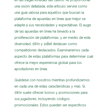
en las tragamonedas del casino. Al proporcionar
una visión detallada, este artículo servirá como
una guía valiosa para aquellos que buscan la
plataforma de apuestas en línea que mejor se
adapte a sus necesidades y expectativas. El auge
de las apuestas en línea ha llevado a la
proliferación de plataformas, y en medio de esta
diversidad, 1Win y 1xBet destacan como
competidores destacados. Examinaremos cada
aspecto de estas plataformas para determinar cuál
ofrece la mejor experiencia global para los
apostadores en línea.
Quédese con nosotros mientras profundizamos
en cada una de estas características y más. Sí,
1Win suele ofrecer bonos y promociones para
sus jugadores, incluyendo códigos
promocionales. Estos pueden ser específicos