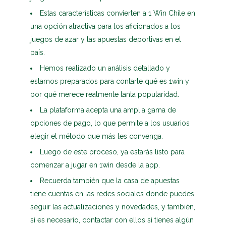
Estas características convierten a 1 Win Chile en
una opción atractiva para los aficionados a los
juegos de azar y las apuestas deportivas en el
país.
Hemos realizado un análisis detallado y
estamos preparados para contarle qué es 1win y
por qué merece realmente tanta popularidad.
La plataforma acepta una amplia gama de
opciones de pago, lo que permite a los usuarios
elegir el método que más les convenga.
Luego de este proceso, ya estarás listo para
comenzar a jugar en 1win desde la app.
Recuerda también que la casa de apuestas
tiene cuentas en las redes sociales donde puedes
seguir las actualizaciones y novedades, y también,
si es necesario, contactar con ellos si tienes algún