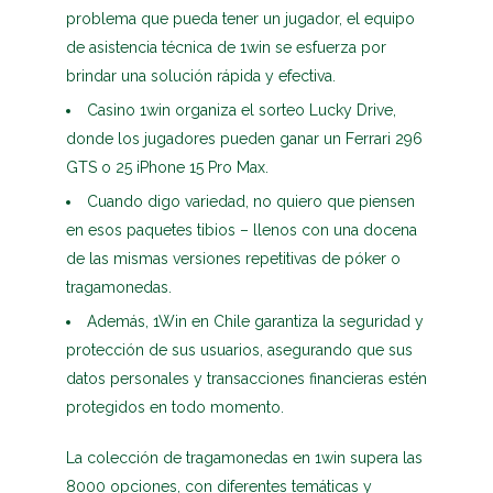
problema que pueda tener un jugador, el equipo
de asistencia técnica de 1win se esfuerza por
brindar una solución rápida y efectiva.
Casino 1win organiza el sorteo Lucky Drive,
donde los jugadores pueden ganar un Ferrari 296
GTS o 25 iPhone 15 Pro Max.
Cuando digo variedad, no quiero que piensen
en esos paquetes tibios – llenos con una docena
de las mismas versiones repetitivas de póker o
tragamonedas.
Además, 1Win en Chile garantiza la seguridad y
protección de sus usuarios, asegurando que sus
datos personales y transacciones financieras estén
protegidos en todo momento.
La colección de tragamonedas en 1win supera las
8000 opciones, con diferentes temáticas y