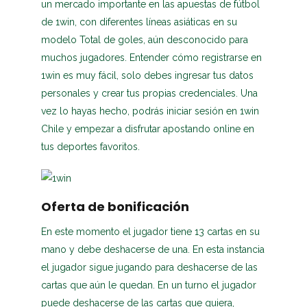
un mercado importante en las apuestas de fútbol
de 1win, con diferentes líneas asiáticas en su
modelo Total de goles, aún desconocido para
muchos jugadores. Entender cómo registrarse en
1win es muy fácil, solo debes ingresar tus datos
personales y crear tus propias credenciales. Una
vez lo hayas hecho, podrás iniciar sesión en 1win
Chile y empezar a disfrutar apostando online en
tus deportes favoritos.
Oferta de bonificación
En este momento el jugador tiene 13 cartas en su
mano y debe deshacerse de una. En esta instancia
el jugador sigue jugando para deshacerse de las
cartas que aún le quedan. En un turno el jugador
puede deshacerse de las cartas que quiera,