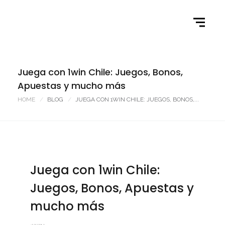
Juega con 1win Chile: Juegos, Bonos,
Apuestas y mucho más
HOME
BLOG
JUEGA CON 1WIN CHILE: JUEGOS, BONOS,...
Juega con 1win Chile:
Juegos, Bonos, Apuestas y
mucho más