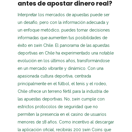
antes de apostar dinero real?
Interpretar los mercados de apuestas puede ser
un desafío, pero con la información adecuada y
un enfoque metódico, puedes tomar decisiones
informadas que aumenten tus posibilidades de
éxito en 1win Chile. El panorama de las apuestas
deportivas en Chile ha experimentado una notable
evolución en los últimos años, transformándose
en un mercado vibrante y dinámico. Con una
apasionada cultura deportiva, centrada
principalmente en el fútbol, ​​el tenis y el rodeo,
Chile ofrece un terreno fértil para la industria de
las apuestas deportivas. No, 1win cumple con
estrictos protocolos de seguridad que no
permiten la presencia en el casino de usuarios
menores de 18 años. Como incentivo al descargar
la aplicación oficial, recibirás 200 1win Coins que