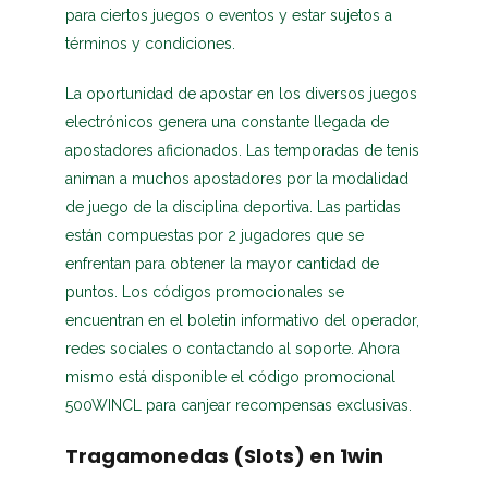
para ciertos juegos o eventos y estar sujetos a
términos y condiciones.
La oportunidad de apostar en los diversos juegos
electrónicos genera una constante llegada de
apostadores aficionados. Las temporadas de tenis
animan a muchos apostadores por la modalidad
de juego de la disciplina deportiva. Las partidas
están compuestas por 2 jugadores que se
enfrentan para obtener la mayor cantidad de
puntos. Los códigos promocionales se
encuentran en el boletin informativo del operador,
redes sociales o contactando al soporte. Ahora
mismo está disponible el código promocional
500WINCL para canjear recompensas exclusivas.
Tragamonedas (Slots) en 1win