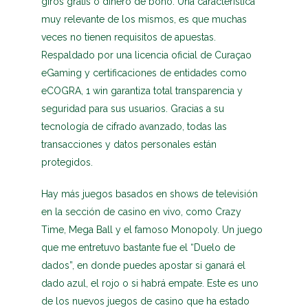
giros gratis o dinero de bono. Una característica
muy relevante de los mismos, es que muchas
veces no tienen requisitos de apuestas.
Respaldado por una licencia oficial de Curaçao
eGaming y certificaciones de entidades como
eCOGRA, 1 win garantiza total transparencia y
seguridad para sus usuarios. Gracias a su
tecnología de cifrado avanzado, todas las
transacciones y datos personales están
protegidos.
Hay más juegos basados en shows de televisión
en la sección de casino en vivo, como Crazy
Time, Mega Ball y el famoso Monopoly. Un juego
que me entretuvo bastante fue el “Duelo de
dados”, en donde puedes apostar si ganará el
dado azul, el rojo o si habrá empate. Este es uno
de los nuevos juegos de casino que ha estado