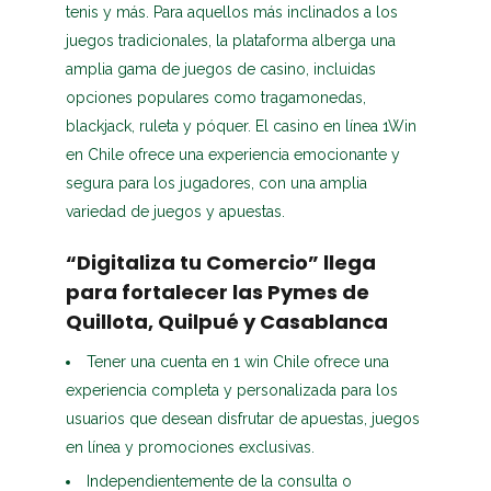
tenis y más. Para aquellos más inclinados a los
juegos tradicionales, la plataforma alberga una
amplia gama de juegos de casino, incluidas
opciones populares como tragamonedas,
blackjack, ruleta y póquer. El casino en línea 1Win
en Chile ofrece una experiencia emocionante y
segura para los jugadores, con una amplia
variedad de juegos y apuestas.
“Digitaliza tu Comercio” llega
para fortalecer las Pymes de
Quillota, Quilpué y Casablanca
Tener una cuenta en 1 win Chile ofrece una
experiencia completa y personalizada para los
usuarios que desean disfrutar de apuestas, juegos
en línea y promociones exclusivas.
Independientemente de la consulta o