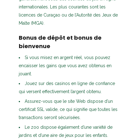
internationales. Les plus courantes sont les
licences de Curaçao ou de l’Autorité des Jeux de
Malte (MGA).
Bonus de dépôt et bonus de
bienvenue
Si vous misez en argent réel, vous pouvez
encaisser les gains que vous avez obtenus en
jouant.
Jouez sur des casinos en ligne de confiance
qui versent effectivement l’argent obtenu.
Assurez-vous que le site Web dispose d’un
certificat SSL valide, ce qui signifie que toutes les
transactions seront sécurisées.
Le zoo dispose également d’une variété de
jardins et d’une aire de jeux pour les enfants.