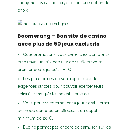
anonyme, les casinos crypto sont une option de
choix.
Boomerang – Bon site de casino
avec plus de 50 jeux exclusifs
Côté promotions, vous bénéficiez d’un bonus
de bienvenue très copieux de 100% de votre
premier dépôt jusqu’à 1 BTC !
Les plateformes doivent répondre à des
exigences strictes pour pouvoir exercer leurs
activités sans qu’elles soient inquiétées.
Vous pouvez commencer à jouer gratuitement
en mode démo ou en effectuant un dépôt
minimum de 20 €.
Elle ne permet pas encore de s’amuser sur les