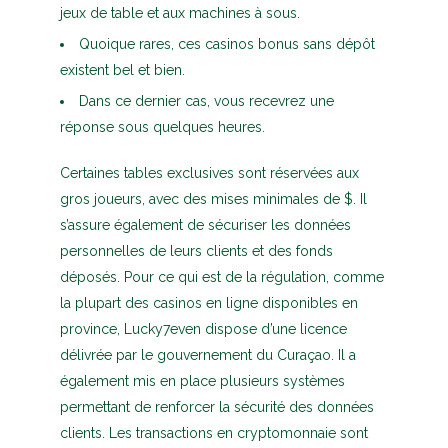
jeux de table et aux machines à sous.
Quoique rares, ces casinos bonus sans dépôt
existent bel et bien.
Dans ce dernier cas, vous recevrez une
réponse sous quelques heures.
Certaines tables exclusives sont réservées aux
gros joueurs, avec des mises minimales de $. Il
s’assure également de sécuriser les données
personnelles de leurs clients et des fonds
déposés. Pour ce qui est de la régulation, comme
la plupart des casinos en ligne disponibles en
province, Lucky7even dispose d’une licence
délivrée par le gouvernement du Curaçao. Il a
également mis en place plusieurs systèmes
permettant de renforcer la sécurité des données
clients. Les transactions en cryptomonnaie sont