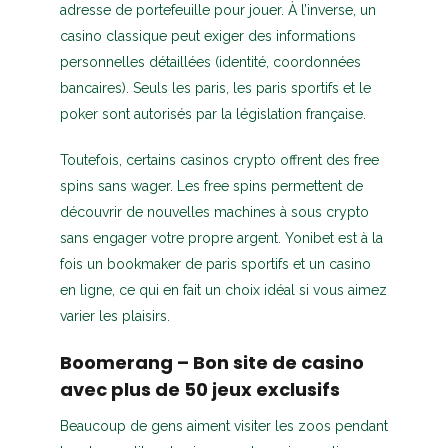
adresse de portefeuille pour jouer. À l’inverse, un
casino classique peut exiger des informations
personnelles détaillées (identité, coordonnées
bancaires). Seuls les paris, les paris sportifs et le
poker sont autorisés par la législation française.
Toutefois, certains casinos crypto offrent des free
spins sans wager. Les free spins permettent de
découvrir de nouvelles machines à sous crypto
sans engager votre propre argent. Yonibet est à la
fois un bookmaker de paris sportifs et un casino
en ligne, ce qui en fait un choix idéal si vous aimez
varier les plaisirs.
Boomerang – Bon site de casino
avec plus de 50 jeux exclusifs
Beaucoup de gens aiment visiter les zoos pendant