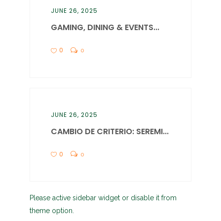
JUNE 26, 2025
GAMING, DINING & EVENTS...
0
0
JUNE 26, 2025
CAMBIO DE CRITERIO: SEREMI...
0
0
Please active sidebar widget or disable it from
theme option.