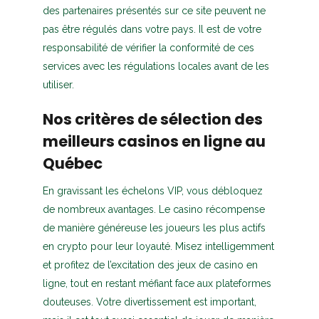
des partenaires présentés sur ce site peuvent ne
pas être régulés dans votre pays. Il est de votre
responsabilité de vérifier la conformité de ces
services avec les régulations locales avant de les
utiliser.
Nos critères de sélection des
meilleurs casinos en ligne au
Québec
En gravissant les échelons VIP, vous débloquez
de nombreux avantages. Le casino récompense
de manière généreuse les joueurs les plus actifs
en crypto pour leur loyauté. Misez intelligemment
et profitez de l’excitation des jeux de casino en
ligne, tout en restant méfiant face aux plateformes
douteuses. Votre divertissement est important,