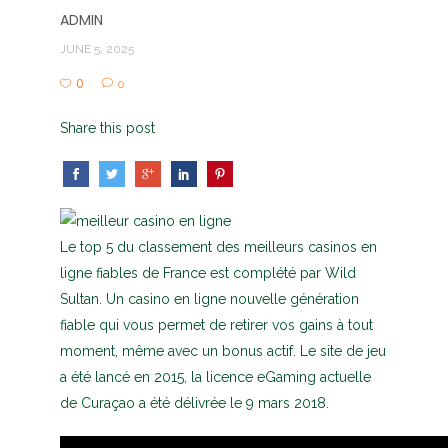
ADMIN
JUNE 5, 2025
0
0
Share this post
Le top 5 du classement des meilleurs casinos en
ligne fiables de France est complété par Wild
Sultan. Un casino en ligne nouvelle génération
fiable qui vous permet de retirer vos gains à tout
moment, même avec un bonus actif. Le site de jeu
a été lancé en 2015, la licence eGaming actuelle
de Curaçao a été délivrée le 9 mars 2018.