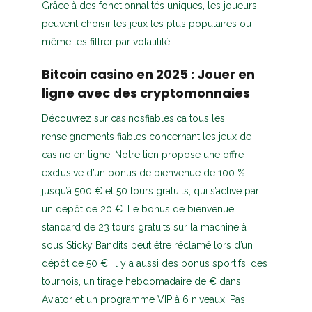
Grâce à des fonctionnalités uniques, les joueurs
peuvent choisir les jeux les plus populaires ou
même les filtrer par volatilité.
Bitcoin casino en 2025 : Jouer en
ligne avec des cryptomonnaies
Découvrez sur casinosfiables.ca tous les
renseignements fiables concernant les jeux de
casino en ligne. Notre lien propose une offre
exclusive d’un bonus de bienvenue de 100 %
jusqu’à 500 € et 50 tours gratuits, qui s’active par
un dépôt de 20 €. Le bonus de bienvenue
standard de 23 tours gratuits sur la machine à
sous Sticky Bandits peut être réclamé lors d’un
dépôt de 50 €. Il y a aussi des bonus sportifs, des
tournois, un tirage hebdomadaire de € dans
Aviator et un programme VIP à 6 niveaux. Pas