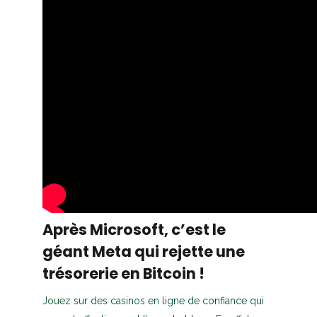
Après Microsoft, c’est le
géant Meta qui rejette une
trésorerie en Bitcoin !
Jouez sur des casinos en ligne de confiance qui