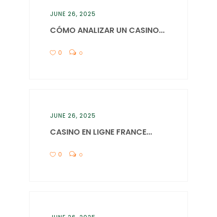
JUNE 26, 2025
CÓMO ANALIZAR UN CASINO...
0
0
JUNE 26, 2025
CASINO EN LIGNE FRANCE...
0
0