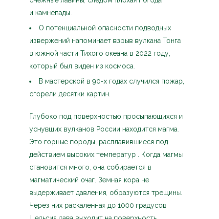
снежные лавины, следом плохая погода
и камнепады.
О потенциальной опасности подводных
извержений напоминает взрыв вулкана Тонга
в южной части Тихого океана в 2022 году,
который был виден из космоса.
В мастерской в 90-х годах случился пожар,
сгорели десятки картин.
Глубоко под поверхностью просыпающихся и
уснувших вулканов России находится магма.
Это горные породы, расплавившиеся под
действием высоких температур . Когда магмы
становится много, она собирается в
магматический очаг. Земная кора не
выдерживает давления, образуются трещины.
Через них раскаленная до 1000 градусов
Цельсия лава выходит на поверхность.