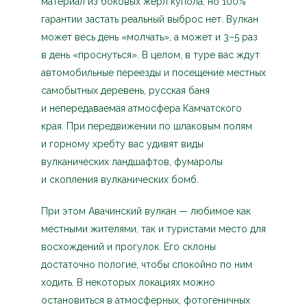
материал из боковых жерл купола, но 100%
гарантии застать реальный выброс нет. Вулкан
может весь день «молчать», а может и 3–5 раз
в день «проснуться». В целом, в туре вас ждут
автомобильные переезды и посещение местных
самобытных деревень, русская баня
и непередаваемая атмосфера Камчатского
края. При передвижении по шлаковым полям
и горному хребту вас удивят виды
вулканических ландшафтов, фумаролы
и скопления вулканических бомб.
При этом Авачинский вулкан — любимое как
местными жителями, так и туристами место для
восхождений и прогулок. Его склоны
достаточно пологие, чтобы спокойно по ним
ходить. В некоторых локациях можно
остановиться в атмосферных, фотогеничных