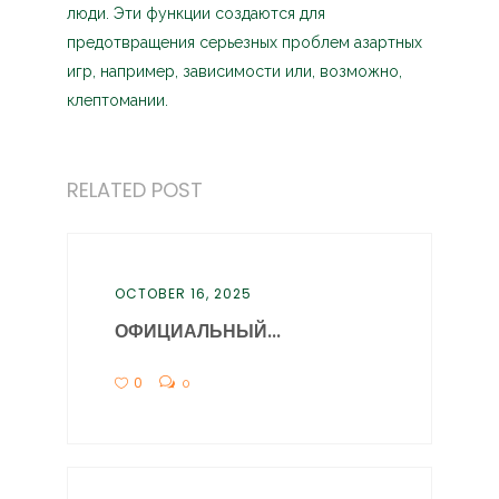
люди. Эти функции создаются для
предотвращения серьезных проблем азартных
игр, например, зависимости или, возможно,
клептомании.
RELATED POST
OCTOBER 16, 2025
ОФИЦИАЛЬНЫЙ...
0
0