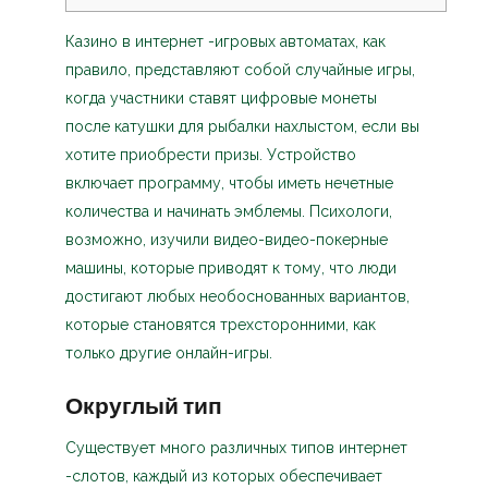
Казино в интернет -игровых автоматах, как
правило, представляют собой случайные игры,
когда участники ставят цифровые монеты
после катушки для рыбалки нахлыстом, если вы
хотите приобрести призы. Устройство
включает программу, чтобы иметь нечетные
количества и начинать эмблемы.
Психологи,
возможно, изучили видео-видео-покерные
машины, которые приводят к тому, что люди
достигают любых необоснованных вариантов,
которые становятся трехсторонними, как
только другие онлайн-игры.
Округлый тип
Существует много различных типов интернет
-слотов, каждый из которых обеспечивает