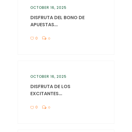
OCTOBER 16, 2025
DISFRUTA DEL BONO DE
APUESTAS...
0
0
OCTOBER 16, 2025
DISFRUTA DE LOS
EXCITANTES...
0
0