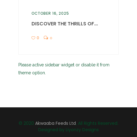
OCTOBER 16, 2025
DISCOVER THE THRILLS OF...
0
0
Please active sidebar widget or disable it from
theme option.
© 2020
Akwaaba Feeds Ltd
, All Rights Reserved.
Designed by Liyonzy Designs