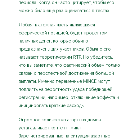
периода. Когда он часто цитирует, чтобы его
можно было еще раз оцениваться в тестах.
Любая платежная часть, являющаяся
сферической позицией, будет процентом
наличных денег, которые обычно
предназначены для участников. Обычно его
называют теоретическим RTP. Но убедитесь,
что вы заметите, что фактический объем только
связан с перспективой достижения большой
выплаты. Именно переменные MINCE могут
повлиять на вероятность удара победившей
регистрации, например, отключение эффекта и
инициировать краткие расходы.
Огромное количество азартных домов
устанавливает контент -микл.
Зарегистрированные на ситуации азартные