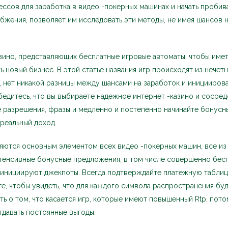
ссов для заработка в видео -покерных машинах и начать пробив
жения, позволяет им исследовать эти методы, не имея шансов 
азино, представляющих бесплатные игровые автоматы, чтобы имет
 новый бизнес. В этой статье названия игр происходят из нечет
, нет никакой разницы между шансами на заработок и иницииров
убедитесь, что вы выбираете надежное интернет -казино и сосред
 разрешения, фразы и медленно и постепенно начинайте бонусн
реальный доход.
яются основным элементом всех видео -покерных машин, все из
тенсивные бонусные предложения, в том числе совершенно бес
 инициируют джекпоты. Всегда подтверждайте платежную таблиц
, чтобы увидеть, что для каждого символа распространения бу
ть о том, что касается игр, которые имеют повышенный Rtp, пото
давать постоянные выгоды.