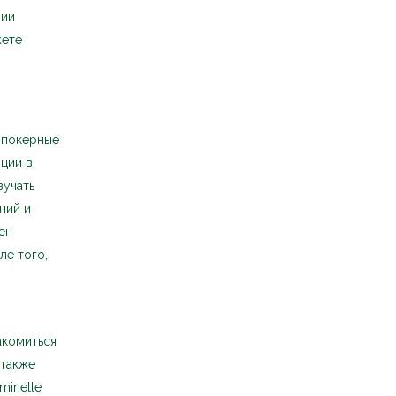
нии
жете
-покерные
иции в
зучать
ний и
ен
ле того,
акомиться
 также
irielle