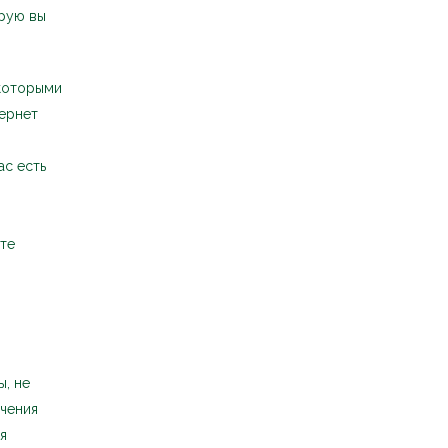
орую вы
екоторыми
ернет
ы
ас есть
ете
ы, не
чения
я