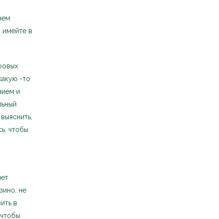
чем
, имейте в
ровых
какую -то
нием и
льный
выяснить,
ь, чтобы
нет
зино, не
ить в
 чтобы