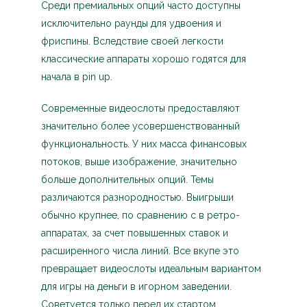
Среди премиальных опций часто доступны
исключительно раунды для удвоения и
фриспины. Вследствие своей легкости
классические аппараты хорошо годятся для
начала в pin up.
Современные видеослоты предоставляют
значительно более усовершенствованный
функциональность. У них масса финансовых
потоков, выше изображение, значительно
больше дополнительных опций. Темы
различаются разнородностью. Выигрыши
обычно крупнее, по сравнению с в ретро-
аппаратах, за счет повышенных ставок и
расширенного числа линий. Все вкупе это
превращает видеослоты идеальным вариантом
для игры на деньги в игорном заведении.
Советуется только перед их стартом