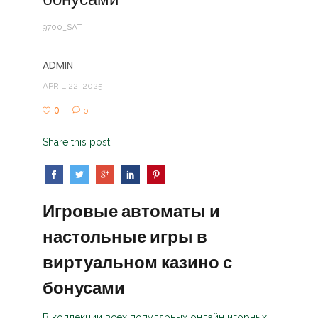
9700_SAT
ADMIN
APRIL 22, 2025
0
0
Share this post
Игровые автоматы и
настольные игры в
виртуальном казино с
бонусами
В коллекции всех популярных онлайн игорных