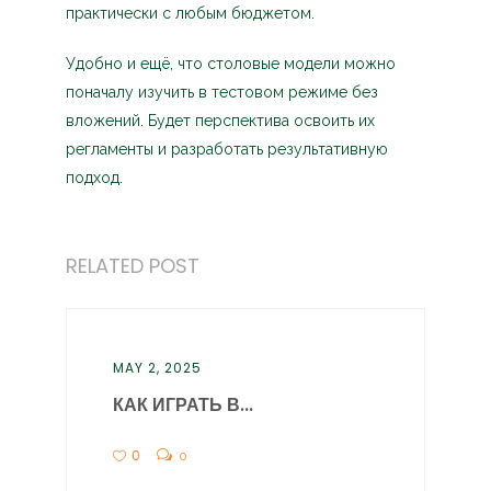
практически с любым бюджетом.
Удобно и ещё, что столовые модели можно
поначалу изучить в тестовом режиме без
вложений. Будет перспектива освоить их
регламенты и разработать результативную
подход.
RELATED POST
MAY 2, 2025
КАК ИГРАТЬ В...
0
0