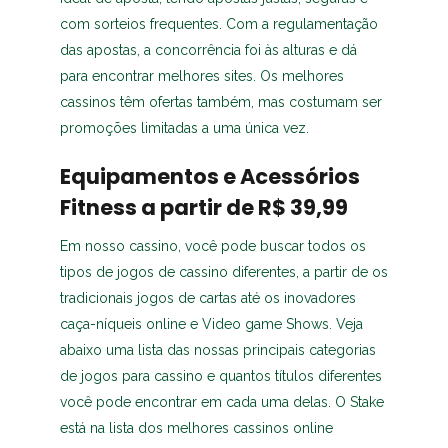
com sorteios frequentes. Com a regulamentação
das apostas, a concorrência foi às alturas e dá
para encontrar melhores sites. Os melhores
cassinos têm ofertas também, mas costumam ser
promoções limitadas a uma única vez.
Equipamentos e Acessórios
Fitness a partir de R$ 39,99
Em nosso cassino, você pode buscar todos os
tipos de jogos de cassino diferentes, a partir de os
tradicionais jogos de cartas até os inovadores
caça-níqueis online e Video game Shows. Veja
abaixo uma lista das nossas principais categorias
de jogos para cassino e quantos títulos diferentes
você pode encontrar em cada uma delas. O Stake
está na lista dos melhores cassinos online