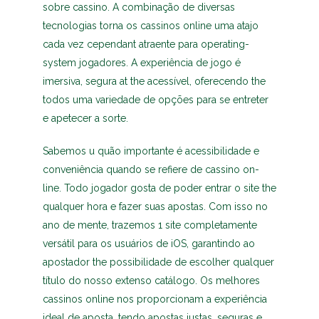
sobre cassino. A combinação de diversas
tecnologias torna os cassinos online uma atajo
cada vez cependant atraente para operating-
system jogadores. A experiência de jogo é
imersiva, segura at the acessível, oferecendo the
todos uma variedade de opções para se entreter
e apetecer a sorte.
Sabemos u quão importante é acessibilidade e
conveniência quando se refiere de cassino on-
line. Todo jogador gosta de poder entrar o site the
qualquer hora e fazer suas apostas. Com isso no
ano de mente, trazemos 1 site completamente
versátil para os usuários de iOS, garantindo ao
apostador the possibilidade de escolher qualquer
título do nosso extenso catálogo. Os melhores
cassinos online nos proporcionam a experiência
ideal de aposta, tendo apostas justas, seguras e