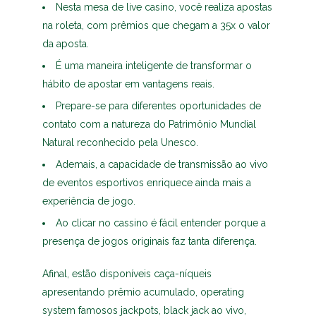
Nesta mesa de live casino, você realiza apostas
na roleta, com prêmios que chegam a 35x o valor
da aposta.
É uma maneira inteligente de transformar o
hábito de apostar em vantagens reais.
Prepare-se para diferentes oportunidades de
contato com a natureza do Patrimônio Mundial
Natural reconhecido pela Unesco.
Ademais, a capacidade de transmissão ao vivo
de eventos esportivos enriquece ainda mais a
experiência de jogo.
Ao clicar no cassino é fácil entender porque a
presença de jogos originais faz tanta diferença.
Afinal, estão disponíveis caça-níqueis
apresentando prêmio acumulado, operating
system famosos jackpots, black jack ao vivo,