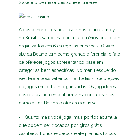
Stake é o de maior destaque entre eles.
Ao escolher os grandes cassinos online simply
no Brasil, levamos na conta 30 critérios que foram
organizados em 6 categorias principais. O web
site da Betano tem como grande diferencial o fato
de oferecer jogos apresentando base em
categorias bem específicas. No menu esquerdo
weil tela é possível encontrar todas since opções
de jogos muito bem organizadas. Os jogadores
deste site ainda encontram vantagens extras, asi
como a liga Betano e ofertas exclusivas.
Quanto mais você joga, mais pontos acumula,
que podem ser trocados por giros grátis,
cashback, bônus especiais e até prêmios físicos.