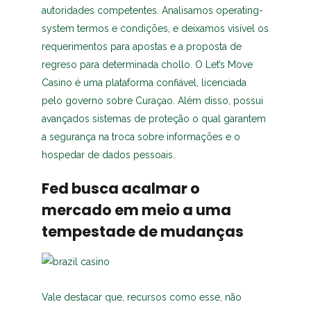
autoridades competentes. Analisamos operating-
system termos e condições, e deixamos visível os
requerimentos para apostas e a proposta de
regreso para determinada chollo. O Let’s Move
Casino é uma plataforma confiável, licenciada
pelo governo sobre Curaçao. Além disso, possui
avançados sistemas de proteção o qual garantem
a segurança na troca sobre informações e o
hospedar de dados pessoais.
Fed busca acalmar o
mercado em meio a uma
tempestade de mudanças
Vale destacar que, recursos como esse, não