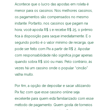
Acontece que o lucro das apostas em roleta é
menor para os cassinos. Nos melhores cassinos,
os pagamentos são compensados no mesmo
instante. Portanto, nos cassinos que pagam na
hora, você aposta R$ 1 e recebe R$ 25, o prêmio
fica à disposição para saque imediatamente. E o
segundo ponto é o valor mínimo de recarga, que
pode ser feito com Pix a partir de R$ 2. Apostar
com responsabilidade não significa jogar apenas
quando sobra R$ 100 ou mais. Pelo contrário, às
vezes há um cassino onde o popular “cincão”
valha muito.
Por fim, a opção de depositar e sacar utilizando
Pix faz com que esse cassino online seja
excelente para quem está familiarizado com esse
método de pagamento. Quem gosta de torneios