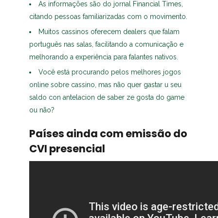
As informações são do jornal Financial Times,
citando pessoas familiarizadas com o movimento.
Muitos cassinos oferecem dealers que falam
português nas salas, facilitando a comunicação e
melhorando a experiência para falantes nativos.
Você está procurando pelos melhores jogos
online sobre cassino, mas não quer gastar u seu
saldo con antelacion de saber ze gosta do game
ou não?
Países ainda com emissão do
CVI presencial