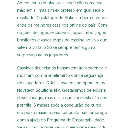
Ao contrário do blackjack, você não comanda
mão em si, mas sim ex profeso em qual será o
resultado. O catálogo do Stake também o coloca
entre os melhores cassinos online do país. Com
opções de jogos exclusivos, jogos turbo, jogos
brasileiros e vários jogos de cassino ao vivo que
valem a visita, o Stake sempre tem alguma
surpresa para os jogadores.
Cassinos licenciados transmitem transparência e
mostram comprometimento com a segurança
dos jogadores. QBet is owned and operated by
Novatech Solutions N.V. Gostaríamos de exibir a
descriçãoaqui, mas o site que você está não nos
permite. 6 meses após a conclusão do curso
é o prazo máximo para conquistar seu emprego
com a ajuda do Programa de Empregabilidade.
Se isso não ocorrer, seu dinheiro será devolvido,