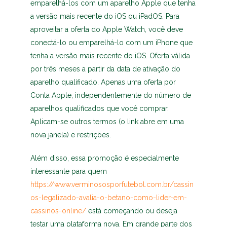
emparelhá-los com um aparelho Apple que tenha
a versão mais recente do iOS ou iPadOS. Para
aproveitar a oferta do Apple Watch, você deve
conectá-lo ou emparelhá-lo com um iPhone que
tenha a versão mais recente do iOS. Oferta válida
por três meses a partir da data de ativação do
aparelho qualificado. Apenas uma oferta por
Conta Apple, independentemente do número de
aparelhos qualificados que você comprar.
Aplicam-se outros termos (o link abre em uma
nova janela) e restrições.
Além disso, essa promoção é especialmente
interessante para quem
https://www.verminososporfutebol.com.br/cassin
os-legalizado-avalia-o-betano-como-lider-em-
cassinos-online/
está começando ou deseja
testar uma plataforma nova. Em grande parte dos