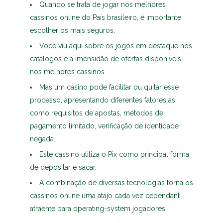
Quando se trata de jogar nos melhores
cassinos online do País brasileiro, é importante
escolher os mais seguros.
Você viu aqui sobre os jogos em destaque nos
catálogos e a imensidão de ofertas disponíveis
nos melhores cassinos.
Mas um casino pode facilitar ou quitar esse
processo, apresentando diferentes fatores asi
como requisitos de apostas, métodos de
pagamento limitado, verificação de identidade
negada.
Este cassino utiliza o Pix como principal forma
de depositar e sacar.
A combinação de diversas tecnologias torna os
cassinos online uma atajo cada vez cependant
atraente para operating-system jogadores.