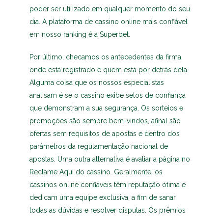
poder ser utilizado em qualquer momento do seu
dia. A plataforma de cassino online mais confiável
em nosso ranking é a Superbet.
Por último, checamos os antecedentes da firma,
onde está registrado e quem está por detrás dela.
Alguma coisa que os nossos especialistas
analisam é se o cassino exibe selos de confiança
que demonstram a sua segurança. Os sorteios e
promoções são sempre bem-vindos, afinal são
ofertas sem requisitos de apostas e dentro dos
parâmetros da regulamentação nacional de
apostas. Uma outra alternativa é avaliar a página no
Reclame Aqui do cassino. Geralmente, os
cassinos online confiáveis têm reputação ótima e
dedicam uma equipe exclusiva, a fim de sanar
todas as dúvidas e resolver disputas. Os prêmios