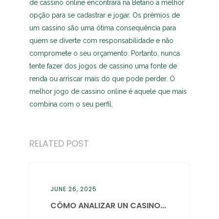
de cassino online encontrará na Betano a melhor
opção para se cadastrar e jogar. Os prêmios de
um cassino são uma ótima consequência para
quem se diverte com responsabilidade e não
compromete o seu orçamento. Portanto, nunca
tente fazer dos jogos de cassino uma fonte de
renda ou arriscar mais do que pode perder. O
melhor jogo de cassino online é aquele que mais
combina com o seu perfil.
RELATED POST
JUNE 26, 2025
CÓMO ANALIZAR UN CASINO...