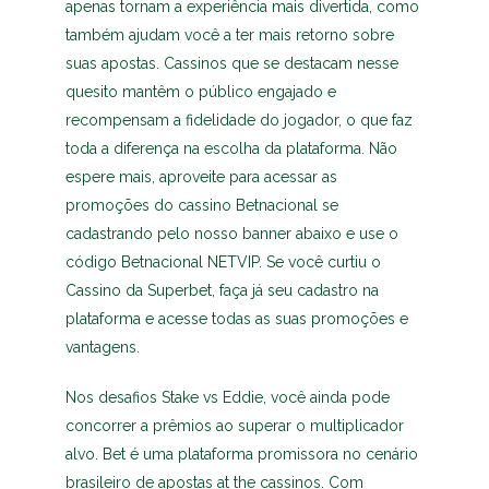
apenas tornam a experiência mais divertida, como
também ajudam você a ter mais retorno sobre
suas apostas. Cassinos que se destacam nesse
quesito mantêm o público engajado e
recompensam a fidelidade do jogador, o que faz
toda a diferença na escolha da plataforma. Não
espere mais, aproveite para acessar as
promoções do cassino Betnacional se
cadastrando pelo nosso banner abaixo e use o
código Betnacional NETVIP. Se você curtiu o
Cassino da Superbet, faça já seu cadastro na
plataforma e acesse todas as suas promoções e
vantagens.
Nos desafios Stake vs Eddie, você ainda pode
concorrer a prêmios ao superar o multiplicador
alvo. Bet é uma plataforma promissora no cenário
brasileiro de apostas at the cassinos. Com