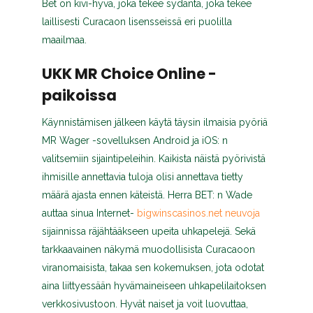
Bet on kivi-hyvä, joka tekee sydäntä, joka tekee
laillisesti Curacaon lisensseissä eri puolilla
maailmaa.
UKK MR Choice Online -
paikoissa
Käynnistämisen jälkeen käytä täysin ilmaisia ​​pyöriä
MR Wager -sovelluksen Android ja iOS: n
valitsemiin sijaintipeleihin. Kaikista näistä pyörivistä
ihmisille annettavia tuloja olisi annettava tietty
määrä ajasta ennen käteistä. Herra BET: n Wade
auttaa sinua Internet-
bigwinscasinos.net neuvoja
sijainnissa räjähtääkseen upeita uhkapelejä. Sekä
tarkkaavainen näkymä muodollisista Curacaoon
viranomaisista, takaa sen kokemuksen, jota odotat
aina liittyessään hyvämaineiseen uhkapelilaitoksen
verkkosivustoon. Hyvät naiset ja voit luovuttaa,