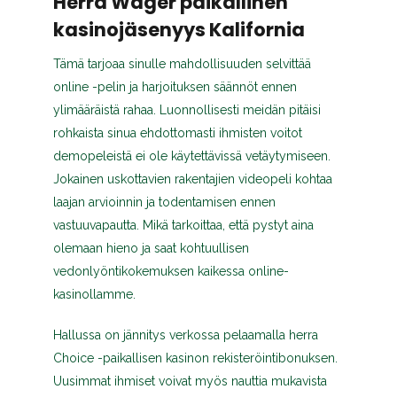
Herra Wager paikallinen
kasinojäsenyys Kalifornia
Tämä tarjoaa sinulle mahdollisuuden selvittää
online -pelin ja harjoituksen säännöt ennen
ylimääräistä rahaa. Luonnollisesti meidän pitäisi
rohkaista sinua ehdottomasti ihmisten voitot
demopeleistä ei ole käytettävissä vetäytymiseen.
Jokainen uskottavien rakentajien videopeli kohtaa
laajan arvioinnin ja todentamisen ennen
vastuuvapautta. Mikä tarkoittaa, että pystyt aina
olemaan hieno ja saat kohtuullisen
vedonlyöntikokemuksen kaikessa online-
kasinollamme.
Hallussa on jännitys verkossa pelaamalla herra
Choice -paikallisen kasinon rekisteröintibonuksen.
Uusimmat ihmiset voivat myös nauttia mukavista