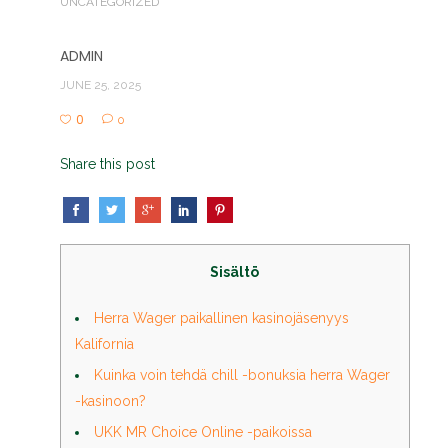
UNCATEGORIZED
ADMIN
JUNE 25, 2025
0
0
Share this post
Sisältö
Herra Wager paikallinen kasinojäsenyys
Kalifornia
Kuinka voin tehdä chill -bonuksia herra Wager
-kasinoon?
UKK MR Choice Online -paikoissa