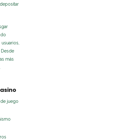
 depositar
sgar
ado
 usuarios,
. Desde
ras más
l
Casino
 de juego
 mismo
ros