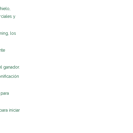
hielo,
rciales y
ing, los
nte
el ganador.
nificación
 para
ara iniciar