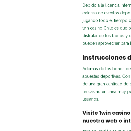
Debido a la licencia inte
extensa de eventos depor
jugando todo el tiempo c
win casino Chile es que po
disfrutar de los bonos y 
pueden aprovechar para h
Instrucciones d
Además de los bonos de c
apuestas deportivas. Con 
de una gran cantidad de 
un casino en línea muy p
usuarios.
Visite 1win casin
nuestra web o int