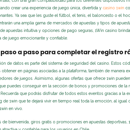
rsátil, con una gran compatibilidad para los diferentes dispositivos m
ando crear una experiencia de juego única, divertida y
casino 1win
co
ntes. Ya sea que les guste el fútbol, el tenis, el baloncesto o el h
ontrarán una amplia gama de mercados de apuestas y tipos de apuest
 de apuestas intuitiva y opciones de pago seguras, 1Win casino brinda
a de juego emocionante y confiable.
 paso a paso para completar el registro r
ión de datos es parte del sistema de seguridad del casino. Estos có
 obtener en páginas asociadas a la plataforma, también de manera ex
edores de juegos. Asimismo, algunas ofertas que ofrece 1win pueden
ue puedes conseguir en la sección de bonos y promociones de la 
. Recuerda que podrás disfrutar de todos estos eventos gracias a la e
 de 1win que te dejará vivir en tiempo real toda la emoción, al igual 
1win en vivo.
 de bienvenida, giros gratis o promociones en apuestas deportivas, 
atractiva y confiable para los usuarios en Chile.