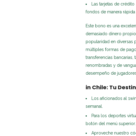
Las tarjetas de crédit
fondos de manera rápida y
Este bono es una excelen
demasiado dinero propio.
popularidad en diversas 
múltiples formas de pag
transferencias bancarias,
renombradas y de vanguard
desempeño de jugadores 
in Chile: Tu Dest
Los aficionados al 1w
semanal.
Para los deportes vir
botón del menú superior.
Aproveche nuestro có