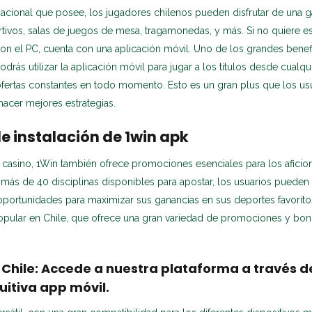
rnacional que posee, los jugadores chilenos pueden disfrutar de una 
tivos, salas de juegos de mesa, tragamonedas, y más. Si no quiere es
on el PC, cuenta con una aplicación móvil. Uno de los grandes benef
drás utilizar la aplicación móvil para jugar a los títulos desde cualqui
ofertas constantes en todo momento. Esto es un gran plus que los us
acer mejores estrategias.
e instalación de 1win apk
asino, 1Win también ofrece promociones esenciales para los aficion
más de 40 disciplinas disponibles para apostar, los usuarios pueden d
oportunidades para maximizar sus ganancias en sus deportes favorito
opular en Chile, que ofrece una gran variedad de promociones y bon
o Chile: Accede a nuestra plataforma a través d
uitiva app móvil.