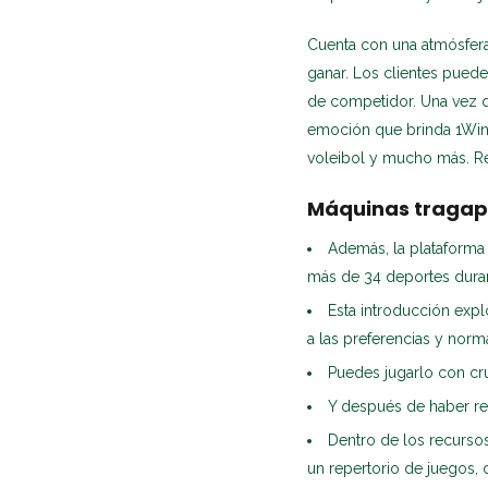
Cuenta con una atmósfera
ganar. Los clientes puede
de competidor. Una vez qu
emoción que brinda 1Win. 
voleibol y mucho más. Rec
Máquinas tragape
Además, la plataforma 
más de 34 deportes duran
Esta introducción expl
a las preferencias y norm
Puedes jugarlo con cru
Y después de haber reg
Dentro de los recursos
un repertorio de juegos, 