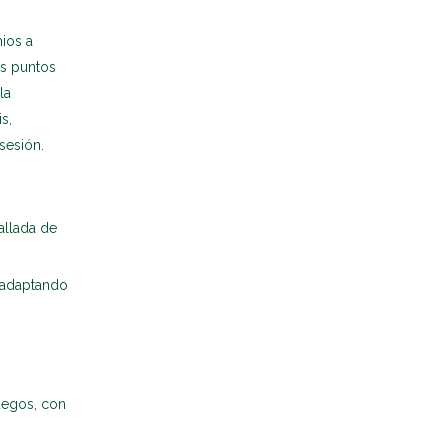
ios a
os puntos
la
s,
sesión.
allada de
á adaptando
uegos, con