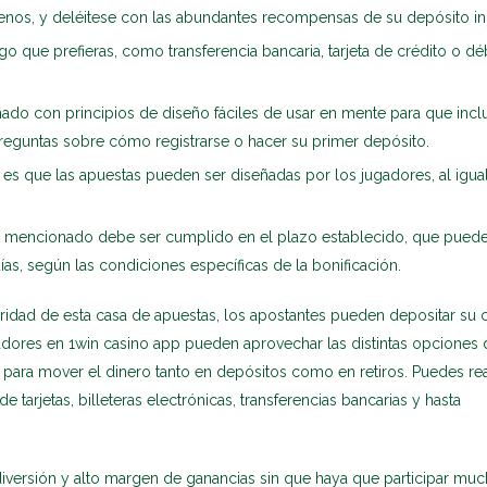
enos, y deléitese con las abundantes recompensas de su depósito ini
o que prefieras, como transferencia bancaria, tarjeta de crédito o déb
ado con principios de diseño fáciles de usar en mente para que incl
preguntas sobre cómo registrarse o hacer su primer depósito.
a es que las apuestas pueden ser diseñadas por los jugadores, al igua
ta mencionado debe ser cumplido en el plazo establecido, que puede
as, según las condiciones específicas de la bonificación.
idad de esta casa de apuestas, los apostantes pueden depositar su 
gadores en 1win casino app pueden aprovechar las distintas opciones
para mover el dinero tanto en depósitos como en retiros. Puedes rea
de tarjetas, billeteras electrónicas, transferencias bancarias y hasta
iversión y alto margen de ganancias sin que haya que participar muc