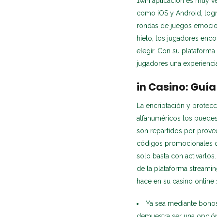
1win aplicación es muy ve
como iOS y Android, logr
rondas de juegos emociona
hielo, los jugadores enc
elegir. Con su plataforma
jugadores una experienci
in Casino: Guía
La encriptación y protecc
alfanuméricos los puedes
son repartidos por prove
códigos promocionales q
solo basta con activarlos
de la plataforma streaming
hace en su casino online 
Ya sea mediante bonos
demuestra ser una opción 