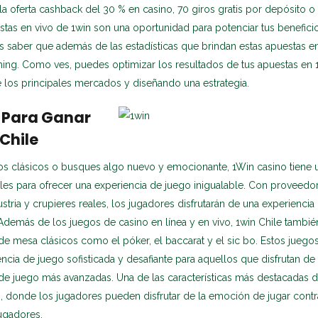
 la oferta cashback del 30 % en casino, 70 giros gratis por depósito 
estas en vivo de 1win son una oportunidad para potenciar tus benefic
 saber que además de las estadísticas que brindan estas apuestas en
aming. Como ves, puedes optimizar los resultados de tus apuestas en 
 los principales mercados y diseñando una estrategia.
 Para Ganar
 Chile
gos clásicos o busques algo nuevo y emocionante, 1Win casino tiene 
es para ofrecer una experiencia de juego inigualable. Con proveedo
ustria y crupieres reales, los jugadores disfrutarán de una experienci
d. Además de los juegos de casino en línea y en vivo, 1win Chile tambié
e mesa clásicos como el póker, el baccarat y el sic bo. Estos juego
cia de juego sofisticada y desafiante para aquellos que disfrutan de
 de juego más avanzadas. Una de las características más destacadas 
o, donde los jugadores pueden disfrutar de la emoción de jugar contr
jugadores.