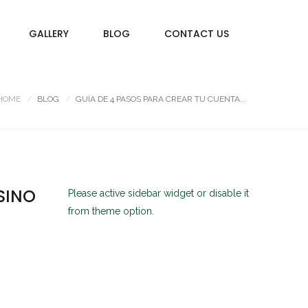
GALLERY
BLOG
CONTACT US
HOME
BLOG
GUÍA DE 4 PASOS PARA CREAR TU CUENTA...
SINO
Please active sidebar widget or disable it
from theme option.