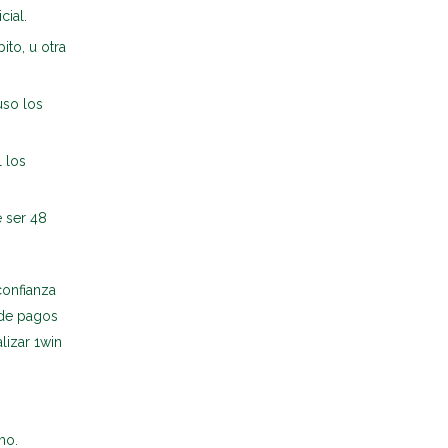
cial.
ito, u otra
uso los
l los
 ser 48
confianza
 de pagos
lizar 1win
ho.