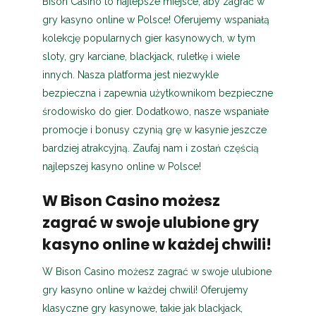
Bison Casino to najlepsze miejsce, aby zagrać w
gry kasyno online w Polsce! Oferujemy wspaniałą
kolekcję popularnych gier kasynowych, w tym
sloty, gry karciane, blackjack, ruletkę i wiele
innych. Nasza platforma jest niezwykle
bezpieczna i zapewnia użytkownikom bezpieczne
środowisko do gier. Dodatkowo, nasze wspaniałe
promocje i bonusy czynią grę w kasynie jeszcze
bardziej atrakcyjną. Zaufaj nam i zostań częścią
najlepszej kasyno online w Polsce!
W Bison Casino możesz
zagrać w swoje ulubione gry
kasyno online w każdej chwili!
W Bison Casino możesz zagrać w swoje ulubione
gry kasyno online w każdej chwili! Oferujemy
klasyczne gry kasynowe, takie jak blackjack,