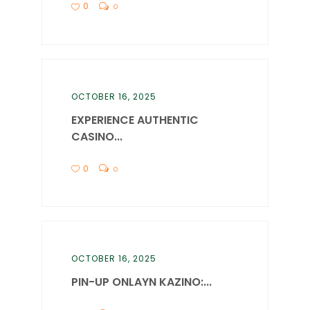
0
0
OCTOBER 16, 2025
EXPERIENCE AUTHENTIC
CASINO...
0
0
OCTOBER 16, 2025
PIN-UP ONLAYN KAZINO:...