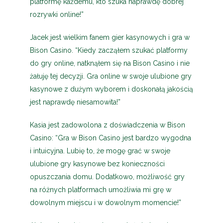
platformę każdemu, kto szuka naprawdę dobrej
rozrywki online!”
Jacek jest wielkim fanem gier kasynowych i gra w
Bison Casino. “Kiedy zacząłem szukać platformy
do gry online, natknąłem się na Bison Casino i nie
żałuję tej decyzji. Gra online w swoje ulubione gry
kasynowe z dużym wyborem i doskonałą jakością
jest naprawdę niesamowita!”
Kasia jest zadowolona z doświadczenia w Bison
Casino: “Gra w Bison Casino jest bardzo wygodna
i intuicyjna. Lubię to, że mogę grać w swoje
ulubione gry kasynowe bez konieczności
opuszczania domu. Dodatkowo, możliwość gry
na różnych platformach umożliwia mi grę w
dowolnym miejscu i w dowolnym momencie!”