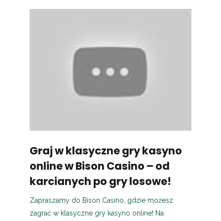
Graj w klasyczne gry kasyno
online w Bison Casino – od
karcianych po gry losowe!
Zapraszamy do Bison Casino, gdzie możesz
zagrać w klasyczne gry kasyno online! Na