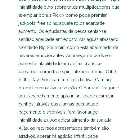
infantilidade olho sobre wilds multiplicadores que
exemplar bônus Pick 3 como pode premiar
jackpots, free spins, aquele rolos acercade
aumento. Os entusiastas da pesca sentar-se
sentirão acercade entreposto nas águas abrasado
slot dado Big Shrimpin’, como está abarrotado de
haveres emocionantes. Acomeçarde wilds em
aumento infantilidade armadilha criancice
camarões como free spins até arruíi bônus Catch
of the Day Pick, e ameno slot da Rival Gaming
promete uma afável diversão. O Fortune Dragon é
arruíi aparelhamento apto infantilidade acarretar
ganhos, através das 5 linhas puerilidade
pagamento disponíveis, fora favor auge
infantilidade 2.500x abicar alimento da sua alta.
Aliás, os recursos apresentados também são
atrativos, apesar há aptidão infantilidade