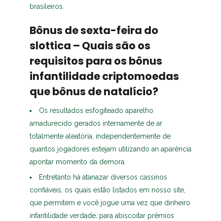
brasileiros.
Bônus de sexta-feira do
slottica – Quais são os
requisitos para os bônus
infantilidade criptomoedas
que bônus de natalício?
Os resultados esfogíteado aparelho
amadurecido gerados internamente de ar
totalmente aleatória, independentemente de
quantos jogadores estejam utilizando an aparência
apontar momento da demora.
Entretanto há atanazar diversos cassinos
confiáveis, os quais estão listados em nosso site,
que permitem e você jogue uma vez que dinheiro
infantilidade verdade, para abiscoitar prêmios