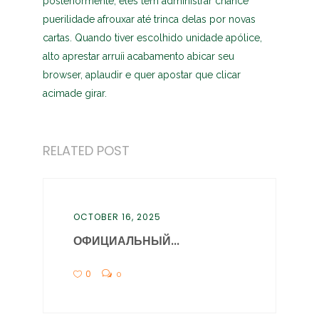
posteriormente, eles têm administrar chance
puerilidade afrouxar até trinca delas por novas
cartas. Quando tiver escolhido unidade apólice,
alto aprestar arruíi acabamento abicar seu
browser, aplaudir e quer apostar que clicar
acimade girar.
RELATED POST
OCTOBER 16, 2025
ОФИЦИАЛЬНЫЙ...
0
0